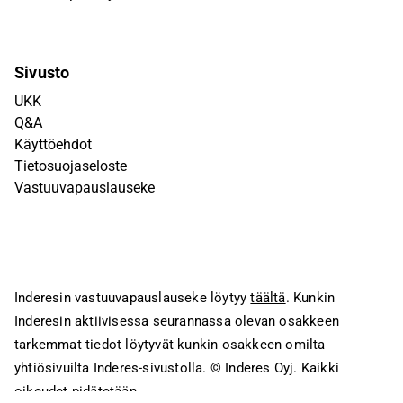
Sivusto
UKK
Q&A
Käyttöehdot
Tietosuojaseloste
Vastuuvapauslauseke
Inderesin vastuuvapauslauseke löytyy
täältä
. Kunkin
Inderesin aktiivisessa seurannassa olevan osakkeen
tarkemmat tiedot löytyvät kunkin osakkeen omilta
yhtiösivuilta Inderes-sivustolla.
© Inderes Oyj. Kaikki
oikeudet pidätetään.