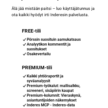
Älä jää mistään paitsi – luo käyttäjätunnus ja
ota kaikki hyödyt irti Inderesin palvelusta.
FREE-tili
Pörssin suosituin aamukatsaus
Analyytikon kommentit ja
suositukset
Osakevertailu
PREMIUM-tili
Kaikki yhtiöraportit ja
syväanalyysit
Premium-työkalut: mallisalkku,
screeneri, sisäpiirin kaupat
Premium-kolumnit: Vieraskynä,
asiantuntijoiden näkemykset
Inderes MCP - Inderes-data