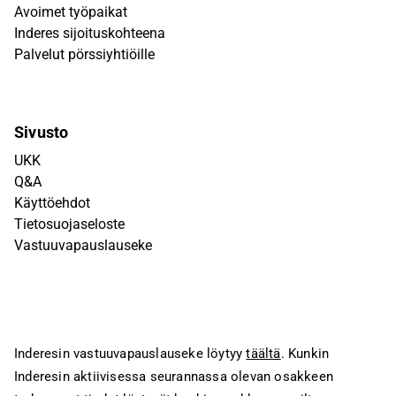
Avoimet työpaikat
Inderes sijoituskohteena
Palvelut pörssiyhtiöille
Sivusto
UKK
Q&A
Käyttöehdot
Tietosuojaseloste
Vastuuvapauslauseke
Inderesin vastuuvapauslauseke löytyy
täältä
. Kunkin
Inderesin aktiivisessa seurannassa olevan osakkeen