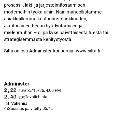
prosessi-, laki- ja järjestelmäosaamisen
moderneihin työkaluihin. Näin mahdollistamme
asiakkaillemme kustannustehokkuuden,
ajantasaisen tiedon hyödyntämisen ja
mielenrauhan – olipa kyse päivittäisestä tuesta tai
strategisemmasta kehitystyöstä.
Silta on osa Administer-konsernia.
www.silta.fi
Administer
2,22
5/15/26, 4:00 PM
EUR
2,40
Tavoitehinta
EUR
Vähennä
Suositus päivitetty
:
05/15