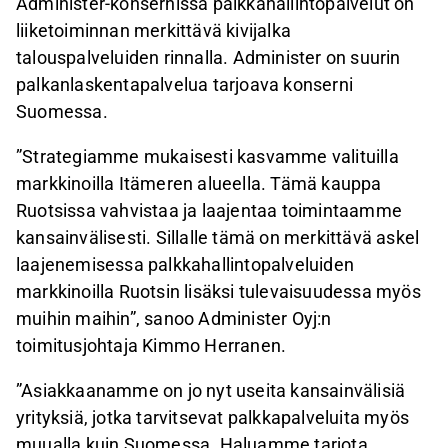
Administer-konsernissa palkkahallintopalvelut on
liiketoiminnan merkittävä kivijalka
talouspalveluiden rinnalla. Administer on suurin
palkanlaskentapalvelua tarjoava konserni
Suomessa.
”Strategiamme mukaisesti kasvamme valituilla
markkinoilla Itämeren alueella. Tämä kauppa
Ruotsissa vahvistaa ja laajentaa toimintaamme
kansainvälisesti. Sillalle tämä on merkittävä askel
laajenemisessa palkkahallintopalveluiden
markkinoilla Ruotsin lisäksi tulevaisuudessa myös
muihin maihin”, sanoo Administer Oyj:n
toimitusjohtaja Kimmo Herranen.
”Asiakkaanamme on jo nyt useita kansainvälisiä
yrityksiä, jotka tarvitsevat palkkapalveluita myös
muualla kuin Suomessa. Haluamme tarjota