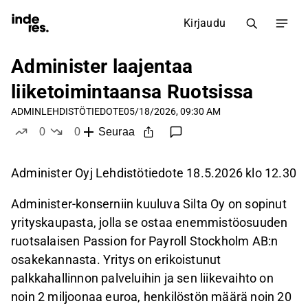
Kirjaudu
Administer laajentaa
liiketoimintaansa Ruotsissa
ADMIN
LEHDISTÖTIEDOTE
05/18/2026, 09:30 AM
0
0
Seuraa
tykkää
ei tykkää
Administer Oyj Lehdistötiedote 18.5.2026 klo 12.30
Administer-konserniin kuuluva Silta Oy on sopinut
yrityskaupasta, jolla se ostaa enemmistöosuuden
ruotsalaisen Passion for Payroll Stockholm AB:n
osakekannasta. Yritys on erikoistunut
palkkahallinnon palveluihin ja sen liikevaihto on
noin 2 miljoonaa euroa, henkilöstön määrä noin 20