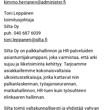
kimmo.herranen@administer.fi
Toni Leppänen
toimitusjohtaja
Silta Oy
puh. 040 687 6039
toni.leppanen@silta.fi
Silta Oy on palkkahallinnon ja HR-palveluiden
asiantuntijakumppani, joka varmistaa, että arki
sujuu ja liiketoiminta kehittyy. Tarjoamme
asiakkaillemme kokonaisvaltaisia
ulkoistusratkaisuja, jotka kattavat niin
palkanlaskennan, työajanseurannan,
matkahallinnon, HR-tuen kuin työsuhteen
elinkaaren hallinnan.
Silta toimii valtakunnallisesti ja yhdistää vahvan