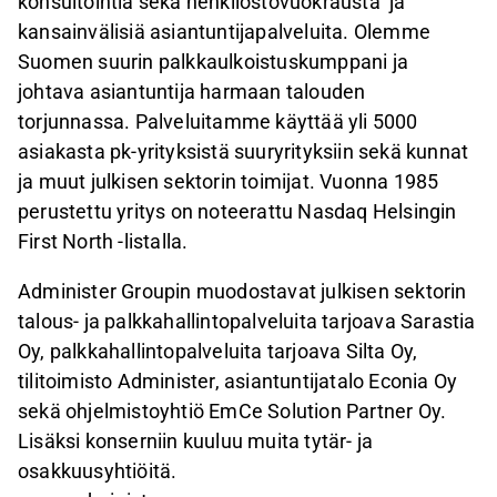
konsultointia sekä henkilöstövuokrausta ja
kansainvälisiä asiantuntijapalveluita. Olemme
Suomen suurin palkkaulkoistuskumppani ja
johtava asiantuntija harmaan talouden
torjunnassa. Palveluitamme käyttää yli 5000
asiakasta pk-yrityksistä suuryrityksiin sekä kunnat
ja muut julkisen sektorin toimijat. Vuonna 1985
perustettu yritys on noteerattu Nasdaq Helsingin
First North -listalla.
Administer Groupin muodostavat julkisen sektorin
talous- ja palkkahallintopalveluita tarjoava Sarastia
Oy, palkkahallintopalveluita tarjoava Silta Oy,
tilitoimisto Administer, asiantuntijatalo Econia Oy
sekä ohjelmistoyhtiö EmCe Solution Partner Oy.
Lisäksi konserniin kuuluu muita tytär- ja
osakkuusyhtiöitä.