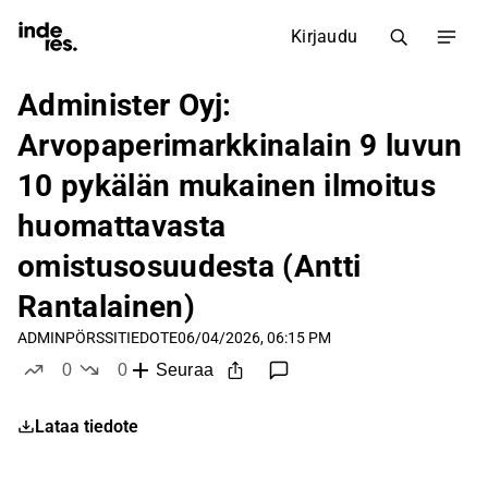
Kirjaudu
Administer Oyj:
Arvopaperimarkkinalain 9 luvun
10 pykälän mukainen ilmoitus
huomattavasta
omistusosuudesta (Antti
Rantalainen)
ADMIN
PÖRSSITIEDOTE
06/04/2026, 06:15 PM
0
0
Seuraa
tykkää
ei tykkää
Lataa tiedote