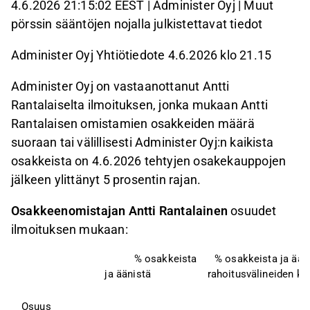
4.6.2026 21:15:02 EEST | Administer Oyj | Muut
pörssin sääntöjen nojalla julkistettavat tiedot
Administer Oyj Yhtiötiedote 4.6.2026 klo 21.15
Administer Oyj on vastaanottanut Antti
Rantalaiselta ilmoituksen, jonka mukaan Antti
Rantalaisen omistamien osakkeiden määrä
suoraan tai välillisesti Administer Oyj:n kaikista
osakkeista on 4.6.2026 tehtyjen osakekauppojen
jälkeen ylittänyt 5 prosentin rajan.
Osakkeenomistajan Antti Rantalainen
osuudet
ilmoituksen mukaan:
% osakkeista
% osakkeista ja ään
ja äänistä
rahoitusvälineiden ka
Osuus 