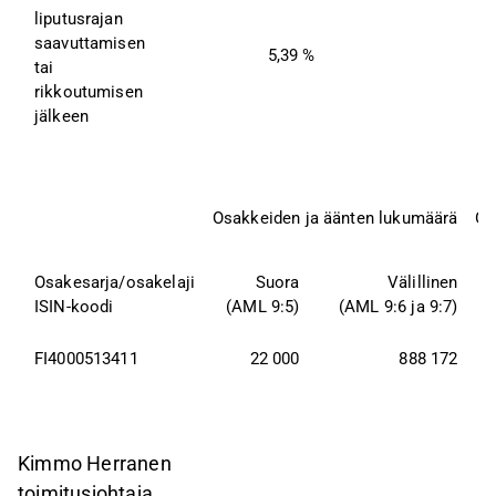
liputusrajan
saavuttamisen 
5,39 %
tai
rikkoutumisen 
jälkeen
Osakkeiden ja äänten lukumäärä
Os
Osakesarja/osakelaji
Suora
Välillinen
ISIN-koodi
(AML 9:5)
(AML 9:6 ja 9:7)
(
FI4000513411
22 000
888 172
Kimmo Herranen
toimitusjohtaja