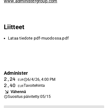
www.administergroup.com
Liitteet
Lataa tiedote pdf-muodossa.pdf
Administer
2,24
6/4/26, 4:00 PM
EUR
2,40
Tavoitehinta
EUR
Vähennä
Suositus päivitetty
:
05/15