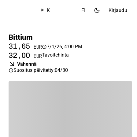
⌘ K
FI
Kirjaudu
Bittium
31,65
7/1/26, 4:00 PM
EUR
32,00
Tavoitehinta
EUR
Vähennä
Suositus päivitetty
:
04/30