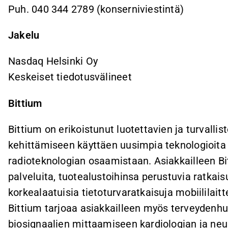
Puh. 040 344 2789 (konserniviestintä)
Jakelu
Nasdaq Helsinki Oy
Keskeiset tiedotusvälineet
Bittium
Bittium on erikoistunut luotettavien ja turvallist
kehittämiseen käyttäen uusimpia teknologioita 
radioteknologian osaamistaan. Asiakkailleen Bitt
palveluita, tuotealustoihinsa perustuvia ratkais
korkealaatuisia tietoturvaratkaisuja mobiililaitte
Bittium tarjoaa asiakkailleen myös terveydenhuo
biosignaalien mittaamiseen kardiologian ja neur