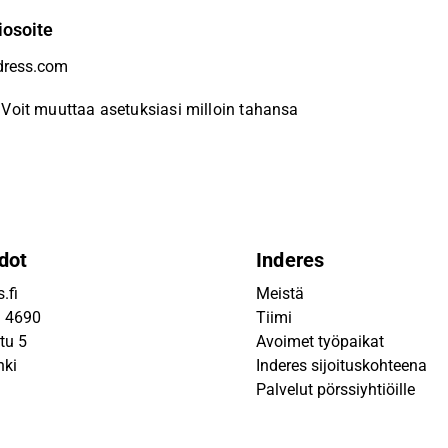
iosoite
Voit muuttaa asetuksiasi milloin tahansa
dot
Inderes
.fi
Meistä
9 4690
Tiimi
tu 5
Avoimet työpaikat
nki
Inderes sijoituskohteena
Palvelut pörssiyhtiöille