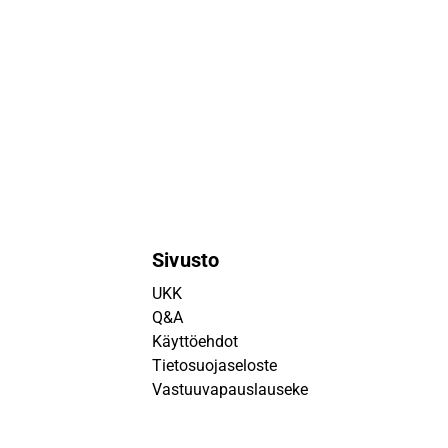
Sivusto
UKK
Q&A
Käyttöehdot
Tietosuojaseloste
Vastuuvapauslauseke