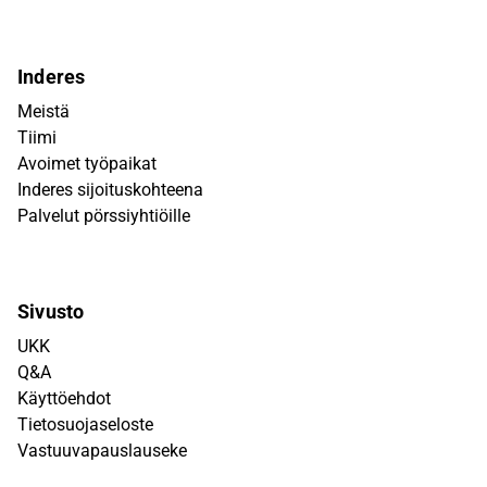
Inderes
Meistä
Tiimi
Avoimet työpaikat
Inderes sijoituskohteena
Palvelut pörssiyhtiöille
Sivusto
UKK
Q&A
Käyttöehdot
Tietosuojaseloste
Vastuuvapauslauseke