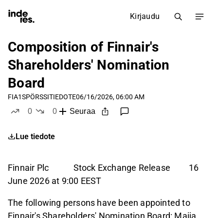
Kirjaudu
Composition of Finnair's
Shareholders' Nomination
Board
FIA1S
PÖRSSITIEDOTE
06/16/2026, 06:00 AM
0
0
Seuraa
tykkää
ei tykkää
Lue tiedote
Finnair Plc
Stock Exchange Release
16
June 2026 at
9:00 EEST
The following persons have been appointed to
Finnair's Shareholders' Nomination Board: Maija