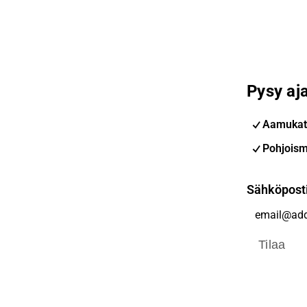
Pysy aja
Aamukat
Pohjoism
Sähköpost
Tilaa