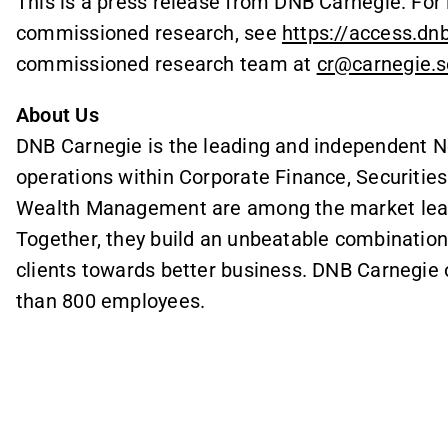
This is a press release from DNB Carnegie. Fo
commissioned research, see
https://access.dn
commissioned research team at
cr@carnegie.s
About Us
DNB Carnegie is the leading and independent N
operations within Corporate Finance, Securitie
Wealth Management are among the market leader
Together, they build an unbeatable combination
clients towards better business. DNB Carnegie 
than 800 employees.