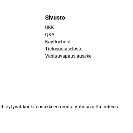
Sivusto
UKK
Q&A
Käyttöehdot
Tietosuojaseloste
Vastuuvapauslauseke
 löytyvät kunkin osakkeen omilta yhtiösivuilta Inderes-