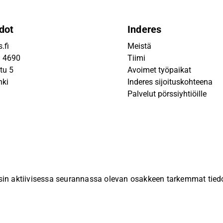
dot
Inderes
.fi
Meistä
9 4690
Tiimi
tu 5
Avoimet työpaikat
nki
Inderes sijoituskohteena
Palvelut pörssiyhtiöille
sin aktiivisessa seurannassa olevan osakkeen tarkemmat tiedot