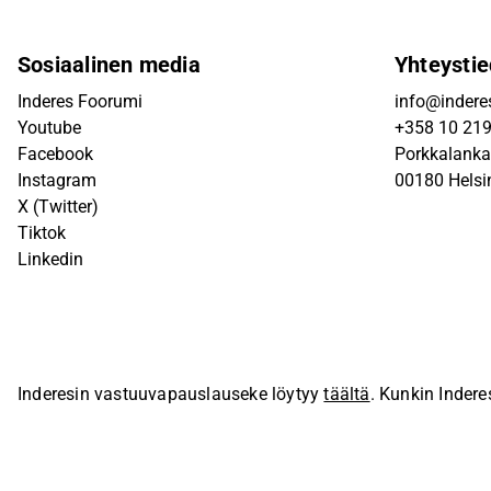
Sosiaalinen media
Yhteystie
Inderes Foorumi
info@inderes
Youtube
+358 10 21
Facebook
Porkkalanka
Instagram
00180 Helsi
X (Twitter)
Tiktok
Linkedin
Inderesin vastuuvapauslauseke löytyy
täältä
. Kunkin Indere
sivustolla.
© Inderes Oyj. Kaikki oikeudet pidätetään.