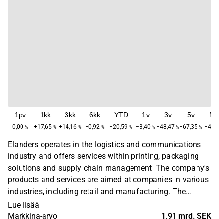
1pv
1kk
3kk
6kk
YTD
1v
3v
5v
Ma
0,00
+17,65
+14,16
−0,92
−20,59
−3,40
−48,47
−67,35
−42,
%
%
%
%
%
%
%
%
Elanders operates in the logistics and communications
industry and offers services within printing, packaging
solutions and supply chain management. The company's
products and services are aimed at companies in various
industries, including retail and manufacturing. The
operations are global with a main presence in China,
Lue lisää
Singapore, the UK, Sweden, Germany and the USA.
Markkina-arvo
1,91 mrd. SEK