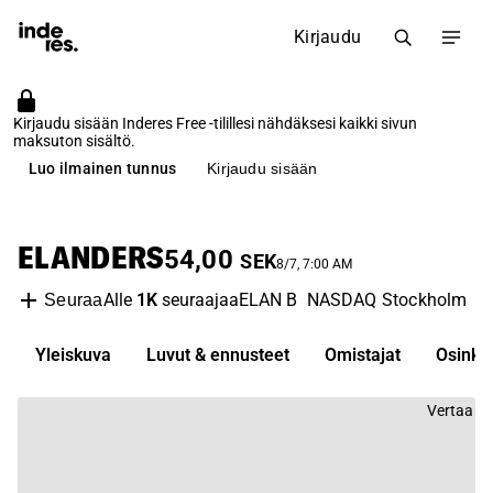
Kirjaudu
Kirjaudu sisään Inderes Free -tilillesi nähdäksesi kaikki sivun
maksuton sisältö.
Luo ilmainen tunnus
Kirjaudu sisään
ELANDERS
54,00
SEK
8/7, 7:00 AM
Alle
1K
seuraajaa
ELAN B
NASDAQ Stockholm
In
Seuraa
Yleiskuva
Luvut & ennusteet
Omistajat
Osinko
Vertaa