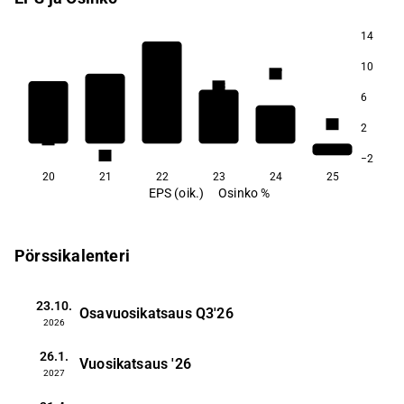
14
10
4,7
4,3
6
3,1
2
2,8
2,6
2,1
−2
20
21
22
23
24
25
EPS (oik.)
Osinko %
Pörssikalenteri
23.10.
Osavuosikatsaus
Q3'26
2026
26.1.
Vuosikatsaus
'26
2027