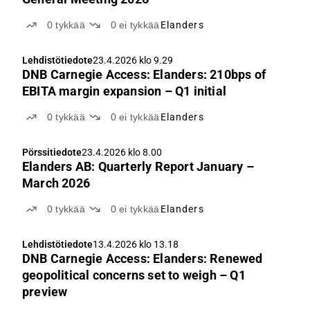
0
tykkää
0
ei tykkää
Elanders
Lehdistötiedote
23.4.2026 klo 9.29
DNB Carnegie Access: Elanders: 210bps of
EBITA margin expansion – Q1 initial
0
tykkää
0
ei tykkää
Elanders
Pörssitiedote
23.4.2026 klo 8.00
Elanders AB: Quarterly Report January –
March 2026
0
tykkää
0
ei tykkää
Elanders
Lehdistötiedote
13.4.2026 klo 13.18
DNB Carnegie Access: Elanders: Renewed
geopolitical concerns set to weigh – Q1
preview