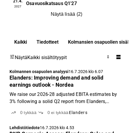
21.4.
Osavuosikatsaus
Q1'27
2027
Näytä lisää
(
2
)
Kaikki
Tiedotteet
Kolmansien osapuolien sisällö
Näytä
Kaikki sisältötyypit
Kolmannen osapuolen analyysi
16.7.2026 klo 6.07
Elanders: Improving demand and solid
earnings outlook - Nordea
We raise our 2026-28 adjusted EBITA estimates by
3% following a solid Q2 report from Elanders,
showing robust organic growth of 3% and a 70bp
0
tykkää
0
ei tykkää
Elanders
adjusted EBITA margin improvement y/y to 6.2% on
the group level. Structural measures within Supply
Lehdistötiedote
16.7.2026 klo 4.53
Chain Solutions...