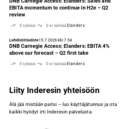
DNB Carnegie Access: Elanders: Sales and
EBITA momentum to continue in H2e – Q2
review
0
tykkää
0
ei tykkää
Elanders
Lehdistötiedote
15.7.2026 klo 7.54
DNB Carnegie Access: Elanders: EBITA 4%
above our forecast – Q2 first take
0
tykkää
0
ei tykkää
Elanders
Liity Inderesin yhteisöön
Älä jää mistään paitsi – luo käyttäjätunnus ja ota
kaikki hyödyt irti Inderesin palvelusta.