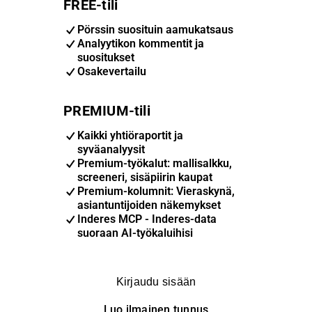
FREE-tili
Pörssin suosituin aamukatsaus
Analyytikon kommentit ja
suositukset
Osakevertailu
PREMIUM-tili
Kaikki yhtiöraportit ja
syväanalyysit
Premium-työkalut: mallisalkku,
screeneri, sisäpiirin kaupat
Premium-kolumnit: Vieraskynä,
asiantuntijoiden näkemykset
Inderes MCP - Inderes-data
suoraan AI-työkaluihisi
Kirjaudu sisään
Luo ilmainen tunnus