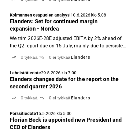
Kolmannen osapuolen analyysi
10.6.2026 klo 5.08
Elanders: Set for continued margin
expansion - Nordea
We trim 2026E-28E adjusted EBITA by 2% ahead of
the Q2 report due on 15 July, mainly due to persistent
weakness in the European printing market and
0
tykkää
0
ei tykkää
Elanders
continued geopolitical uncertainty. However, we still
model 10% EBITA growth for 2026, implying a
Lehdistötiedote
29.5.2026 klo 7.00
~100bp...
Elanders changes date for the report on the
second quarter 2026
0
tykkää
0
ei tykkää
Elanders
Pörssitiedote
15.5.2026 klo 5.30
Florian Beck is appointed new President and
CEO of Elanders