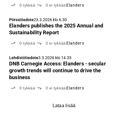
0
tykkää
0
ei tykkää
Elanders
Pörssitiedote
23.3.2026 klo 6.30
Elanders publishes the 2025 Annual and
Sustainability Report
0
tykkää
0
ei tykkää
Elanders
Lehdistötiedote
3.3.2026 klo 14.33
DNB Carnegie Access: Elanders - secular
growth trends will continue to drive the
business
0
tykkää
0
ei tykkää
Elanders
Lataa lisää