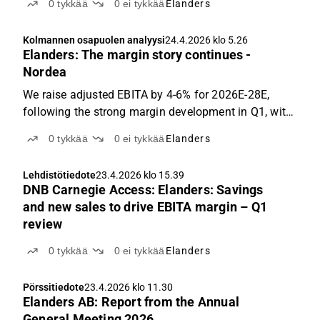
0
tykkää
0
ei tykkää
Elanders
Kolmannen osapuolen analyysi
24.4.2026 klo 5.26
Elanders: The margin story continues -
Nordea
We raise adjusted EBITA by 4-6% for 2026E-28E,
following the strong margin development in Q1, with
adjusted EBITA increasing 29% y/y, taking the
0
tykkää
0
ei tykkää
Elanders
margin to 6.2% in the quarter, with the structural
measures in Supply Chain Solutions continuing to
Lehdistötiedote
23.4.2026 klo 15.39
have ...
DNB Carnegie Access: Elanders: Savings
and new sales to drive EBITA margin – Q1
review
0
tykkää
0
ei tykkää
Elanders
Pörssitiedote
23.4.2026 klo 11.30
Elanders AB: Report from the Annual
General Meeting 2026