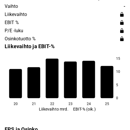
Elanders was founded in 1908 and is headquartered in
Vaihto
-
Sweden.
Liikevaihto
EBIT %
P/E -luku
Osinkotuotto %
Liikevaihto ja EBIT-%
15
5,7
5,6
5,2
10
4,9
4,9
5
3,9
0
20
21
22
23
24
25
Liikevaihto mrd.
EBIT-% (oik.)
EPS ja Osinko