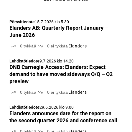
Pörssitiedote
15.7.2026 klo 5.30
Elanders AB: Quarterly Report January –
June 2026
0
tykkää
0
ei tykkää
Elanders
Lehdistötiedote
9.7.2026 klo 14.20
DNB Carnegie Access: Elanders: Expect
demand to have moved sideways Q/Q – Q2
preview
0
tykkää
0
ei tykkää
Elanders
Lehdistötiedote
29.6.2026 klo 9.00
Elanders announces date for the report on
the second quarter 2026 and conference call
0
tykkää
0
ei tykkää
Elanders