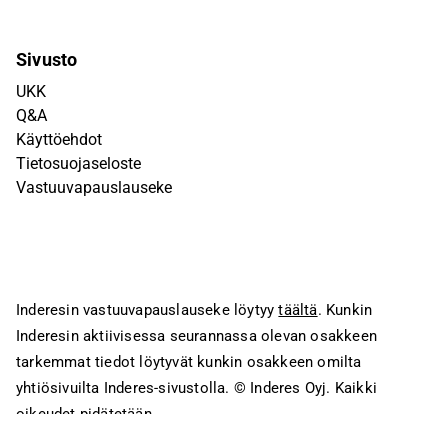
Sivusto
UKK
Q&A
Käyttöehdot
Tietosuojaseloste
Vastuuvapauslauseke
Inderesin vastuuvapauslauseke löytyy
täältä
. Kunkin
Inderesin aktiivisessa seurannassa olevan osakkeen
tarkemmat tiedot löytyvät kunkin osakkeen omilta
yhtiösivuilta Inderes-sivustolla.
© Inderes Oyj. Kaikki
oikeudet pidätetään.