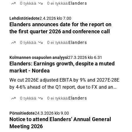
0
tykkää
0
ei tykkää
Elanders
Lehdistötiedote
2.4.2026 klo 7.00
Elanders announces date for the report on
the first quarter 2026 and conference call
0
tykkää
0
ei tykkää
Elanders
Kolmannen osapuolen analyysi
27.3.2026 klo 6.31
Elanders: Earnings growth, despite a muted
market - Nordea
We cut 2026E adjusted EBITA by 9% and 2027E-28E
by 4-6% ahead of the Q1 report, due to FX and an
ongoing muted market. Overcapacity is likely to
0
tykkää
0
ei tykkää
Elanders
remain a margin drag, especially in the North
American Fashion business, and we foresee
Pörssitiedote
24.3.2026 klo 9.00
continued weakness...
Notice to attend Elanders’ Annual General
Meeting 2026