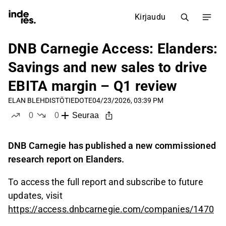
Kirjaudu
DNB Carnegie Access: Elanders:
Savings and new sales to drive
EBITA margin – Q1 review
ELAN B
LEHDISTÖTIEDOTE
04/23/2026, 03:39 PM
0
0
Seuraa
tykkää
ei tykkää
DNB Carnegie has published a new commissioned
research report on Elanders.
To access the full report and subscribe to future
updates, visit
https://access.dnbcarnegie.com/companies/1470