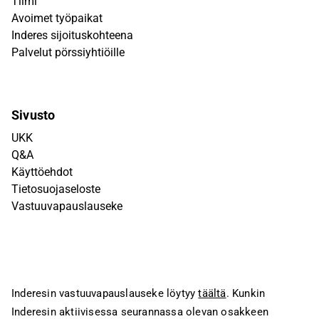
Tiimi
Avoimet työpaikat
Inderes sijoituskohteena
Palvelut pörssiyhtiöille
Sivusto
UKK
Q&A
Käyttöehdot
Tietosuojaseloste
Vastuuvapauslauseke
Inderesin vastuuvapauslauseke löytyy
täältä
. Kunkin
Inderesin aktiivisessa seurannassa olevan osakkeen