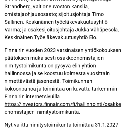
Strandberg, valtioneuvoston kanslia,
omistajaohjausosasto; sijoitusjohtaja Timo
Sallinen, Keskinäinen työeläkevakuutusyhtiö
Varma; ja osakesijoitusjohtaja Jukka Vähäpesola,
Keskinäinen Työeläkevakuutusyhtiö Elo.
Finnairin vuoden 2023 varsinaisen yhtiökokouksen
päätöksen mukaisesti osakkeenomistajien
nimitystoimikunta on pysyvä elin yhtiön
hallinnossa ja se koostuu kolmesta vuosittain
nimettävästä jäsenestä. Toimikunnan
kokoonpanoa ja toimintaa on kuvattu tarkemmin
Finnairin internetsivuilla
https://investors.finnair.com/fi/hallinnointi/osakke
enomistajien_nimitystoimikunta
.
Nyt valittu nimitystoimikunta toimittaa 31.1.2027