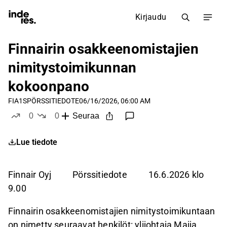
Kirjaudu
Finnairin osakkeenomistajien
nimitystoimikunnan
kokoonpano
FIA1S
PÖRSSITIEDOTE
06/16/2026, 06:00 AM
0
0
Seuraa
tykkää
ei tykkää
Lue tiedote
Finnair Oyj
Pörssitiedote
16.6.2026 klo
9.00
Finnairin osakkeenomistajien nimitystoimikuntaan
on nimetty seuraavat henkilöt: ylijohtaja Maija