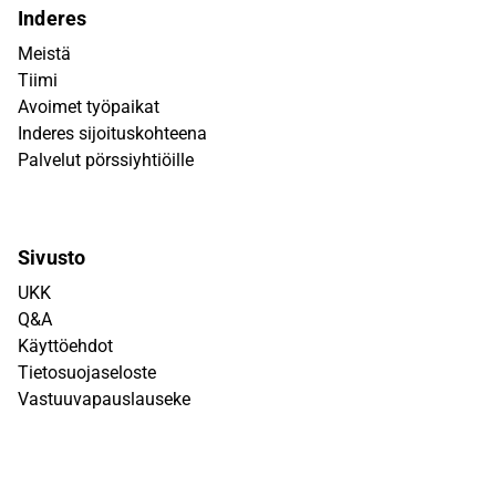
Inderes
Meistä
Tiimi
Avoimet työpaikat
Inderes sijoituskohteena
Palvelut pörssiyhtiöille
Sivusto
UKK
Q&A
Käyttöehdot
Tietosuojaseloste
Vastuuvapauslauseke