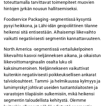
toteuttamalla tarvittavat toimenpiteet muovien
hintojen jyrkän nousun hallitsemiseksi.
Foodservice Packaging -segmentissä kysyntä
pysyi heikkona, ja Lähi-idän geopoliittinen tilanne
heikensi sitä entisestään. Alhaisempi liikevaihto
vaikutti negatiivisesti segmentin kannattavuuteen.
North America -segmentissä vertailukelpoinen
liikevaihto kasvoi neljänneksen aikana, ja oikaistun
liikevoittomarginaalin osalta luku oli
kaksinumeroinen. Neljännekseen vaikuttivat
kuitenkin negatiivisesti poikkeuksellisen ankarat
talviolosuhteet. Tammi- ja helmikuussa kylmyys ja
lumimyrskyt johtivat useiden tuotantolaitosten ja
varastojen tilapäisiin sulkemisiin, mikä heikensi
segmentin taloudellista kehitystä. Olemme