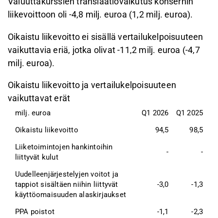
Valuuttakurssien translaatiovaikutus konsernin
liikevoittoon oli -4,8 milj. euroa (1,2 milj. euroa).
Oikaistu liikevoitto ei sisällä vertailukelpoisuuteen
vaikuttavia eriä, jotka olivat -11,2 milj. euroa (-4,7
milj. euroa).
Oikaistu liikevoitto ja vertailukelpoisuuteen
vaikuttavat erät
milj. euroa
Q1 2026
Q1 2025
Oikaistu liikevoitto
94,5
98,5
Liiketoimintojen hankintoihin 
-
-
liittyvät kulut
Uudelleenjärjestelyjen voitot ja 
tappiot sisältäen niihin liittyvät 
-3,0
-1,3
käyttöomaisuuden alaskirjaukset
PPA poistot
-1,1
-2,3