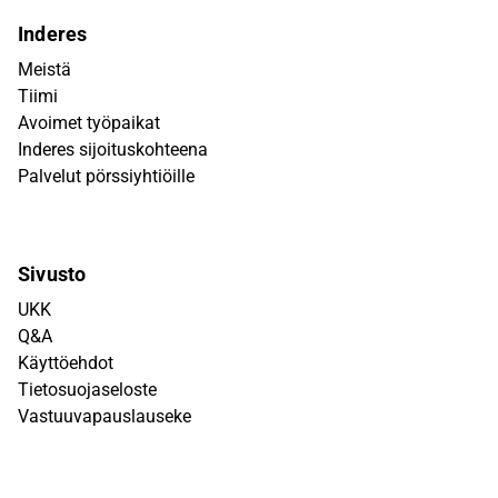
Inderes
Meistä
Tiimi
Avoimet työpaikat
Inderes sijoituskohteena
Palvelut pörssiyhtiöille
Sivusto
UKK
Q&A
Käyttöehdot
Tietosuojaseloste
Vastuuvapauslauseke