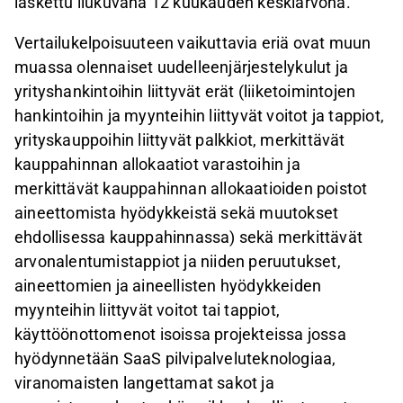
laskettu liukuvana 12 kuukauden keskiarvona.
Vertailukelpoisuuteen vaikuttavia eriä ovat muun
muassa olennaiset uudelleenjärjestelykulut ja
yrityshankintoihin liittyvät erät (liiketoimintojen
hankintoihin ja myynteihin liittyvät voitot ja tappiot,
yrityskauppoihin liittyvät palkkiot, merkittävät
kauppahinnan allokaatiot varastoihin ja
merkittävät kauppahinnan allokaatioiden poistot
aineettomista hyödykkeistä sekä muutokset
ehdollisessa kauppahinnassa) sekä merkittävät
arvonalentumistappiot ja niiden peruutukset,
aineettomien ja aineellisten hyödykkeiden
myynteihin liittyvät voitot tai tappiot,
käyttöönottomenot isoissa projekteissa jossa
hyödynnetään SaaS pilvipalveluteknologiaa,
viranomaisten langettamat sakot ja