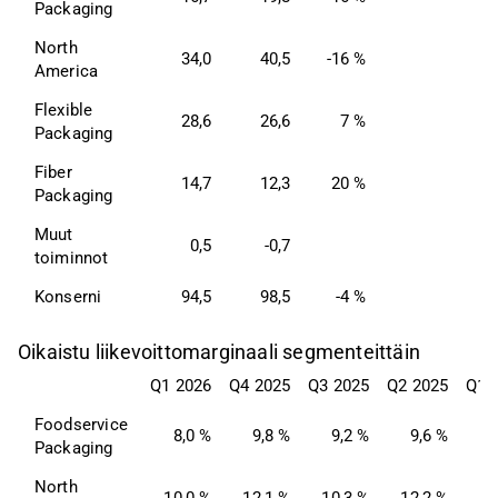
Packaging
North 
34,0
40,5
-16 %
-
America
Flexible 
28,6
26,6
7 %
-
Packaging
Fiber 
14,7
12,3
20 %
Packaging
Muut 
0,5
-0,7
-
toiminnot
Konserni 
94,5
98,5
-4 %
-1
Oikaistu liikevoittomarginaali segmenteittäin
Q1 2026
Q4 2025
Q3 2025
Q2 2025
Q1 
Foodservice 
8,0 %
9,8 %
9,2 %
9,6 %
8
Packaging
North 