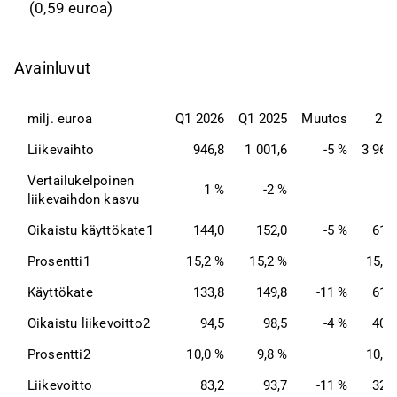
(0,59 euroa)
Avainluvut
milj. euroa
Q1 2026
Q1 2025
Muutos
202
Liikevaihto
946,8
1 001,6
-5 %
3 960
Vertailukelpoinen 
1 %
-2 %
-
liikevaihdon kasvu
Oikaistu käyttökate1
144,0
152,0
-5 %
613
Prosentti1
15,2 %
15,2 %
15,5
Käyttökate
133,8
149,8
-11 %
613
Oikaistu liikevoitto2
94,5
98,5
-4 %
405
Prosentti2
10,0 %
9,8 %
10,2
Liikevoitto
83,2
93,7
-11 %
320