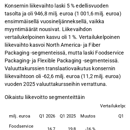
Konsernin liikevaihto laski 5 % edellisvuoden
tasolta ja oli 946,8 milj. euroa (1 001,6 milj. euroa)
ensimmäisellä vuosineljänneksellä, vaikka
myyntimäärät nousivat. Liikevaihdon
vertailukelpoinen kasvu oli 1 %. Vertailukelpoinen
liikevaihto kasvoi North America- ja Fiber
Packaging -segmenteissä, mutta laski Foodservice
Packaging- ja Flexible Packaging -segmenteissä.
Valuuttakurssien translaatiovaikutus konsernin
liikevaihtoon oli -62,6 milj. euroa (11,2 milj. euroa)
vuoden 2025 valuuttakursseihin verrattuna.
Oikaistu liikevoitto segmenteittäin
Vertailukelpois
milj. euroa
Q1 2026
Q1 2025
Muutos
Q1 20
Foodservice 
16,7
19,8
-16 %
-