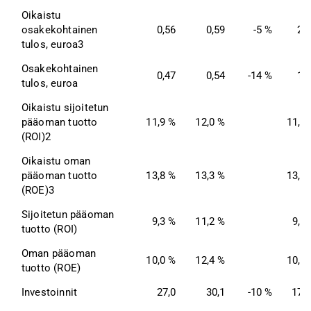
Oikaistu 
osakekohtainen 
0,56
0,59
-5 %
2,
tulos, euroa3
Osakekohtainen 
0,47
0,54
-14 %
1,
tulos, euroa
Oikaistu sijoitetun 
pääoman tuotto 
11,9 %
12,0 %
11,8
(ROI)2
Oikaistu oman 
pääoman tuotto 
13,8 %
13,3 %
13,6
(ROE)3
Sijoitetun pääoman 
9,3 %
11,2 %
9,5
tuotto (ROI)
Oman pääoman 
10,0 %
12,4 %
10,1
tuotto (ROE)
Investoinnit
27,0
30,1
-10 %
171