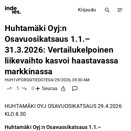
Kirjaudu
Huhtamäki Oyj:n
Osavuosikatsaus 1.1.–
31.3.2026: Vertailukelpoinen
liikevaihto kasvoi haastavassa
markkinassa
HUH1V
PÖRSSITIEDOTE
04/29/2026, 05:30 AM
5
0
Seuraa
tykkää
ei tykkää
HUHTAMÄKI OYJ OSAVUOSIKATSAUS 29.4.2026
KLO 8.30
Huhtamäki Oyj:n Osavuosikatsaus 1.1.–