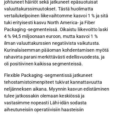
johtuneet häiriöt sekä jatkuneet epäsuotuisat
valuuttakurssimuutokset. Tästä huolimatta
vertailukelpoinen liikevaihtomme kasvoi 1 % ja sitä
tuki erityisesti kasvu North America- ja Fiber
Packaging -segmenteissä. Oikaistu liikevoitto laski
4 % 94,5 miljoonaan euroon, mutta kasvoi 1 %
ilman valuuttakurssien negatiivista vaikutusta.
Kurinalaisemman pääoman kohdentamisen myötä
rahavirta parani merkittävästi edellisvuodesta, ja
oli positiivinen kaikissa segmenteissä.
Flexible Packaging -segmentissä jatkuneet
tehostamistoimenpiteet tukivat kannattavuutta
neljänneksen aikana. Myynnin kasvun edistäminen
tulee jatkossakin olemaan keskiössä ja
vastasimme nopeasti Lähi-idän sodasta
aiheutuneisiin operatiivisiin haasteisiin