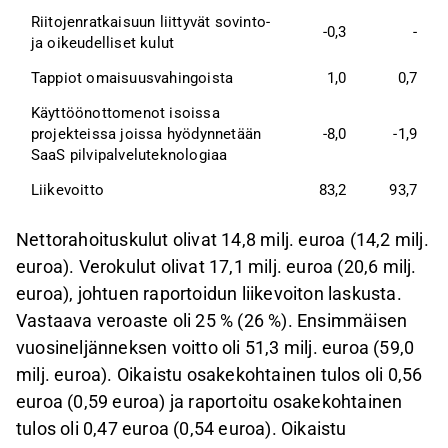
Riitojenratkaisuun liittyvät sovinto- 
-0,3
-
ja oikeudelliset kulut
Tappiot omaisuusvahingoista
1,0
0,7
Käyttöönottomenot isoissa 
projekteissa joissa hyödynnetään 
-8,0
-1,9
SaaS pilvipalveluteknologiaa
Liikevoitto
83,2
93,7
Nettorahoituskulut olivat 14,8 milj. euroa (14,2 milj.
euroa). Verokulut olivat 17,1 milj. euroa (20,6 milj.
euroa), johtuen raportoidun liikevoiton laskusta.
Vastaava veroaste oli 25 % (26 %). Ensimmäisen
vuosineljänneksen voitto oli 51,3 milj. euroa (59,0
milj. euroa). Oikaistu osakekohtainen tulos oli 0,56
euroa (0,59 euroa) ja raportoitu osakekohtainen
tulos oli 0,47 euroa (0,54 euroa). Oikaistu