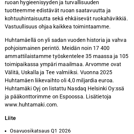
ruoan hygieenisyyden ja turvallisuuden
tuotteemme edistävät ruoan saatavuutta ja
kohtuuhintaisuutta sekä ehkäisevät ruokahävikkiä.
Vastuullisuus ohjaa kaikkea toimintaamme.
Huhtamäellä on yli sadan vuoden historia ja vahva
pohjoismainen perintö. Meidän noin 17 400
ammattilaistamme työskentelee 35 maassa ja 105
toimipaikassa ympäri maailmaa. Arvomme ovat
Välitä, Uskalla ja Tee valmiiksi. Vuonna 2025
Huhtamäen liikevaihto oli 4,0 miljardia euroa.
Huhtamäki Oyj on listattu Nasdaq Helsinki Oy:ssä
ja pääkonttorimme on Espoossa. Lisätietoja
www.huhtamaki.com.
Liite
Osavuosikatsaus Q1 2026