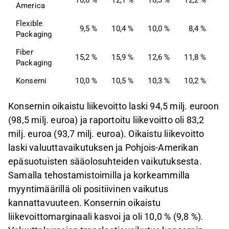
10,0 %
12,1 %
10,3 %
12,2 %
11
America
Flexible 
9,5 %
10,4 %
10,0 %
8,4 %
8
Packaging
Fiber 
15,2 %
15,9 %
12,6 %
11,8 %
12
Packaging
Konserni
10,0 %
10,5 %
10,3 %
10,2 %
9
Konsernin oikaistu liikevoitto laski 94,5 milj. euroon
(98,5 milj. euroa) ja raportoitu liikevoitto oli 83,2
milj. euroa (93,7 milj. euroa). Oikaistu liikevoitto
laski valuuttavaikutuksen ja Pohjois-Amerikan
epäsuotuisten sääolosuhteiden vaikutuksesta.
Samalla tehostamistoimilla ja korkeammilla
myyntimäärillä oli positiivinen vaikutus
kannattavuuteen. Konsernin oikaistu
liikevoittomarginaali kasvoi ja oli 10,0 % (9,8 %).