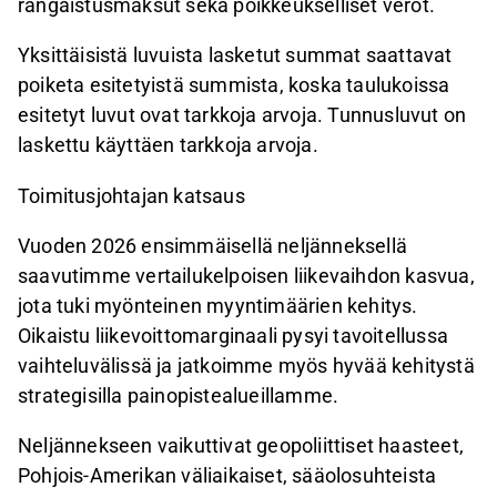
rangaistusmaksut sekä poikkeukselliset verot.
Yksittäisistä luvuista lasketut summat saattavat
poiketa esitetyistä summista, koska taulukoissa
esitetyt luvut ovat tarkkoja arvoja. Tunnusluvut on
laskettu käyttäen tarkkoja arvoja.
Toimitusjohtajan katsaus
Vuoden 2026 ensimmäisellä neljänneksellä
saavutimme vertailukelpoisen liikevaihdon kasvua,
jota tuki myönteinen myyntimäärien kehitys.
Oikaistu liikevoittomarginaali pysyi tavoitellussa
vaihteluvälissä ja jatkoimme myös hyvää kehitystä
strategisilla painopistealueillamme.
Neljännekseen vaikuttivat geopoliittiset haasteet,
Pohjois-Amerikan väliaikaiset, sääolosuhteista