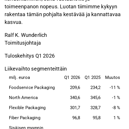
toimeenpanon nopeus. Luotan tiimimme kykyyn
rakentaa tämän pohjalta kestävää ja kannattavaa
kasvua.
Ralf K. Wunderlich
Toimitusjohtaja
Tuloskehitys Q1 2026
Liikevaihto segmenteittäin
milj. euroa
Q1 2026
Q1 2025
Muutos
Foodservice Packaging
209,6
234,2
-11 %
North America
340,6
345,6
-1 %
Flexible Packaging
301,7
328,7
-8 %
Fiber Packaging
96,8
95,8
1 %
Sisäisen myynnin 