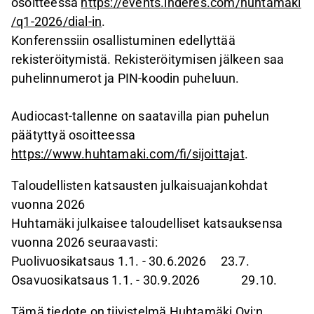
osoitteessa
https://events.inderes.com/huhtamaki
/q1-2026/dial-in
.
Konferenssiin osallistuminen edellyttää
rekisteröitymistä. Rekisteröitymisen jälkeen saa
puhelinnumerot ja PIN-koodin puheluun.
Audiocast-tallenne on saatavilla pian puhelun
päätyttyä osoitteessa
https://www.huhtamaki.com/fi/sijoittajat
.
Taloudellisten katsausten julkaisuajankohdat
vuonna 2026
Huhtamäki julkaisee taloudelliset katsauksensa
vuonna 2026 seuraavasti:
Puolivuosikatsaus 1.1. - 30.6.2026 23.7.
Osavuosikatsaus 1.1. - 30.9.2026 29.10.
Tämä tiedote on tiivistelmä Huhtamäki Oyj:n