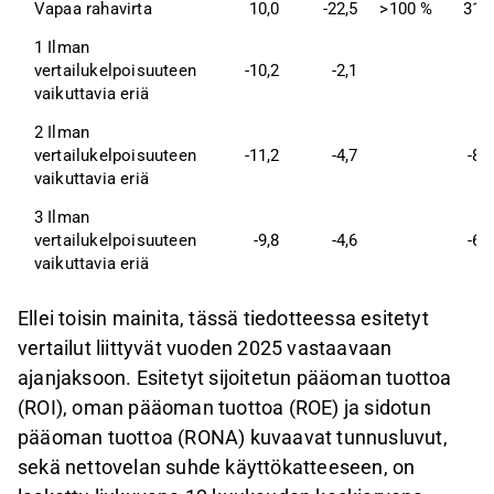
Vapaa rahavirta
10,0
-22,5
>100 %
311
1 Ilman 
vertailukelpoisuuteen 
-10,2
-2,1
0
vaikuttavia eriä
2 Ilman 
vertailukelpoisuuteen 
-11,2
-4,7
-84
vaikuttavia eriä
3 Ilman 
vertailukelpoisuuteen 
-9,8
-4,6
-68
vaikuttavia eriä
Ellei toisin mainita, tässä tiedotteessa esitetyt
vertailut liittyvät vuoden 2025 vastaavaan
ajanjaksoon. Esitetyt sijoitetun pääoman tuottoa
(ROI), oman pääoman tuottoa (ROE) ja sidotun
pääoman tuottoa (RONA) kuvaavat tunnusluvut,
sekä nettovelan suhde käyttökatteeseen, on