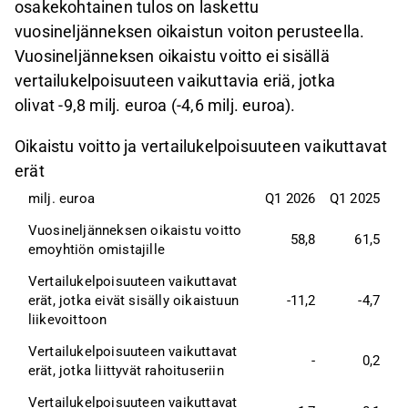
osakekohtainen tulos on laskettu
vuosineljänneksen oikaistun voiton perusteella.
Vuosineljänneksen oikaistu voitto ei sisällä
vertailukelpoisuuteen vaikuttavia eriä, jotka
olivat -9,8 milj. euroa (-4,6 milj. euroa).
Oikaistu voitto ja vertailukelpoisuuteen vaikuttavat
erät
milj. euroa
Q1 2026
Q1 2025
Vuosineljänneksen oikaistu voitto 
58,8
61,5
emoyhtiön omistajille
Vertailukelpoisuuteen vaikuttavat 
erät, jotka eivät sisälly oikaistuun 
-11,2
-4,7
liikevoittoon
Vertailukelpoisuuteen vaikuttavat 
-
0,2
erät, jotka liittyvät rahoituseriin
Vertailukelpoisuuteen vaikuttavat 