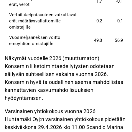
1,7
-0,1
erät, verot
Vertailukelpoisuuteen vaikuttavat 
erät määräysvallattomille 
-0,2
0,1
omistajille
Vuosineljänneksen voitto 
49,0
56,9
emoyhtiön omistajille
Näkymät vuodelle 2026 (muuttumaton)
Konsernin liiketoimintaedellytysten odotetaan
säilyvän suhteellisen vakaina vuonna 2026.
Konsernin hyvä taloudellinen asema mahdollistaa
kannattavien kasvumahdollisuuksien
hyödyntämisen.
Varsinainen yhtiökokous vuonna 2026
Huhtamäki Oyj:n varsinainen yhtiökokous pidetään
keskiviikkona 29.4.2026 klo 11.00 Scandic Marina