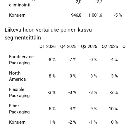
-2,0
-2,7
eliminointi
Konserni 
946,8
1 001,6
-5 %
Liikevaihdon vertailukelpoinen kasvu
segmenteittäin
Q1 2026
Q4 2025
Q3 2025
Q2 2025
Q1 
Foodservice 
-8 %
-7 %
-0 %
-4 %
Packaging
North 
8 %
0 %
-3 %
3 %
America
Flexible 
-3 %
-3 %
-3 %
-2 %
Packaging
Fiber 
5 %
4 %
9 %
10 %
Packaging
Konserni
1 %
-2 %
-1 %
0 %