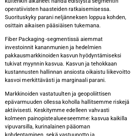
kuitenkin alkaneet nähdä edistystä segmentin
operatiivisten haasteiden ratkaisemisessa.
Suorituskyky parani neljänneksen loppua kohden,
osittain aikaisen pääsiäisen tukemana.
Fiber Packaging -segmentissä aiemmat
investoinnit kananmunien ja hedelmien
pakkausmarkkinoiden kasvun hyödyntämiseksi
tukivat myynnin kasvua. Kasvun ja tehokkaan
kustannusten hallinnan ansiosta oikaistu liikevoitto
kasvoi merkittävästi ja marginaali parani.
Markkinoiden vastatuulten ja geopoliittisen
epävarmuuden ollessa koholla hallitsemme riskejä
aktiivisesti. Keskitymme edelleen vahvasti
kolmeen painopistealueeseemme: kasvua kaikilla
vipuvarsilla, kurinalainen pääoman
kohdentaminen, sekä vastuunotto ja