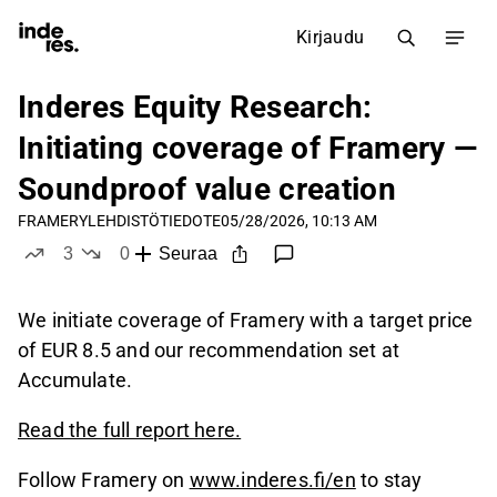
Kirjaudu
Inderes Equity Research:
Initiating coverage of Framery —
Soundproof value creation
FRAMERY
LEHDISTÖTIEDOTE
05/28/2026, 10:13 AM
3
0
Seuraa
tykkää
ei tykkää
We initiate coverage of Framery with a target price
of EUR 8.5 and our recommendation set at
Accumulate.
Read the full report here.
Follow Framery on
www.inderes.fi/en
to stay