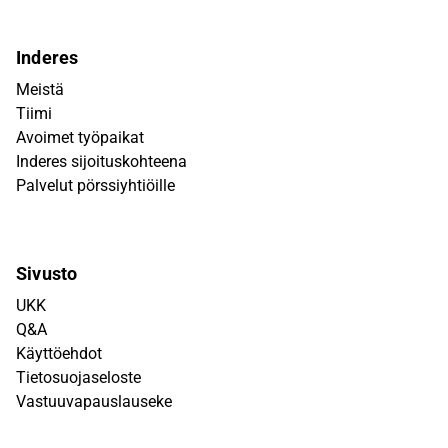
Inderes
Meistä
Tiimi
Avoimet työpaikat
Inderes sijoituskohteena
Palvelut pörssiyhtiöille
Sivusto
UKK
Q&A
Käyttöehdot
Tietosuojaseloste
Vastuuvapauslauseke