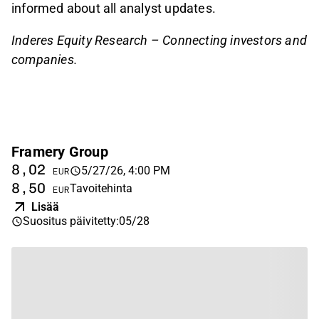
informed about all analyst updates.
Inderes Equity Research – Connecting investors and
companies.
Framery Group
8,02
5/27/26, 4:00 PM
EUR
8,50
Tavoitehinta
EUR
Lisää
Suositus päivitetty
:
05/28