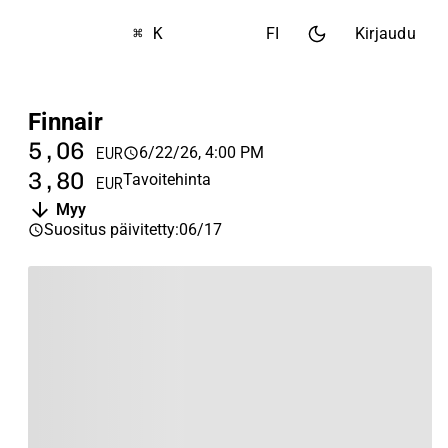
⌘ K
FI
Kirjaudu
Finnair
5,06
6/22/26, 4:00 PM
EUR
3,80
Tavoitehinta
EUR
Myy
Suositus päivitetty
:
06/17