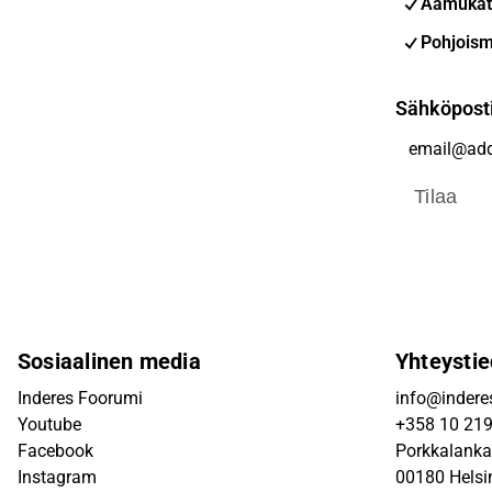
Aamukat
Pohjoism
Sähköpost
Tilaa
Sosiaalinen media
Yhteystie
Inderes Foorumi
info@inderes
Youtube
+358 10 21
Facebook
Porkkalanka
Instagram
00180 Helsi