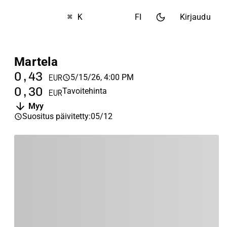
⌘ K
FI
Kirjaudu
Martela
0,43
5/15/26, 4:00 PM
EUR
0,30
Tavoitehinta
EUR
Myy
Suositus päivitetty
:
05/12