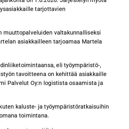
ysasiakkaille tarjottavien
n muuttopalveluiden valtakunnalliseksi
rtelan asiakkailleen tarjoamaa Martela
dinliiketoimintaansa, eli työympäristö-,
istyön tavoitteena on kehittää asiakkaille
i Palvelut Oy:n logistista osaamista ja
kuten kaluste- ja työympäristöratkaisuihin
n omana toimintana.