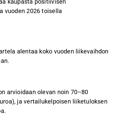
aa kaupasta positiivisen
oa vuoden 2026 toisella
artela alentaa koko vuoden liikevaihdon
laan.
on arvioidaan olevan noin 70–80
oa), ja vertailukelpoisen liiketuloksen
oa.