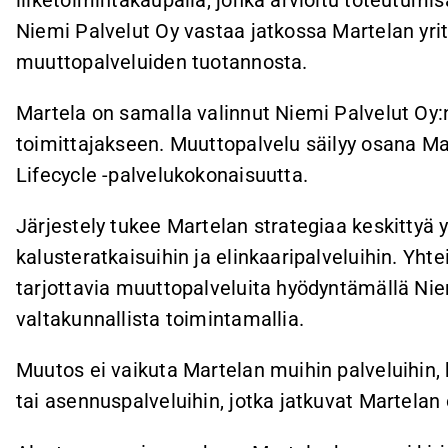
Niemi Palvelut Oy vastaa jatkossa Martelan yrit
muuttopalveluiden tuotannosta.
Martela on samalla valinnut Niemi Palvelut Oy:
toimittajakseen. Muuttopalvelu säilyy osana Ma
Lifecycle -palvelukokonaisuutta.
Järjestely tukee Martelan strategiaa keskittyä y
kalusteratkaisuihin ja elinkaaripalveluihin. Yhte
tarjottavia muuttopalveluita hyödyntämällä Niem
valtakunnallista toimintamallia.
Muutos ei vaikuta Martelan muihin palveluihin, 
tai asennuspalveluihin, jotka jatkuvat Martela