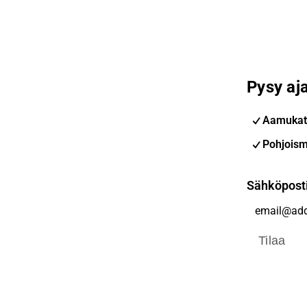
Pysy aja
Aamukat
Pohjoism
Sähköpost
Tilaa