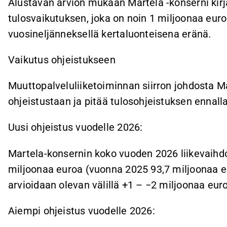
Alustavan arvion mukaan Martela -konserni kirj
tulosvaikutuksen, joka on noin 1 miljoonaa eur
vuosineljänneksellä kertaluonteisena eränä.
Vaikutus ohjeistukseen
Muuttopalveluliiketoiminnan siirron johdosta M
ohjeistustaan ja pitää tulosohjeistuksen ennal
Uusi ohjeistus vuodelle 2026:
Martela-konsernin koko vuoden 2026 liikevaihd
miljoonaa euroa (vuonna 2025 93,7 miljoonaa eur
arvioidaan olevan välillä +1 – −2 miljoonaa eur
Aiempi ohjeistus vuodelle 2026: