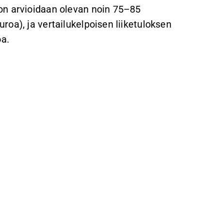
on arvioidaan olevan noin 75–85
oa), ja vertailukelpoisen liiketuloksen
oa.