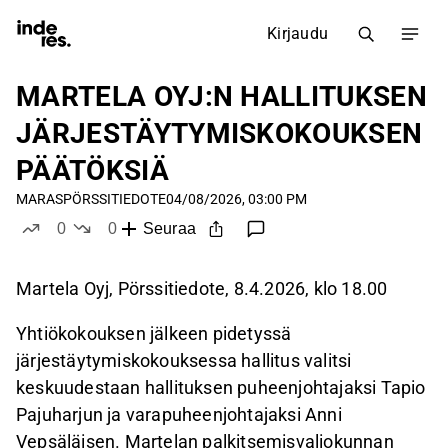
Kirjaudu
MARTELA OYJ:N HALLITUKSEN
JÄRJESTÄYTYMISKOKOUKSEN
PÄÄTÖKSIÄ
MARAS
PÖRSSITIEDOTE
04/08/2026, 03:00 PM
0
0
Seuraa
tykkää
ei tykkää
Martela Oyj, Pörssitiedote, 8.4.2026, klo 18.00
Yhtiökokouksen jälkeen pidetyssä
järjestäytymiskokouksessa hallitus valitsi
keskuudestaan hallituksen puheenjohtajaksi Tapio
Pajuharjun ja varapuheenjohtajaksi Anni
Vepsäläisen. Martelan palkitsemisvaliokunnan