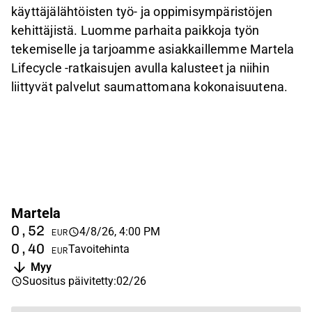
käyttäjälähtöisten työ- ja oppimisympäristöjen
kehittäjistä. Luomme parhaita paikkoja työn
tekemiselle ja tarjoamme asiakkaillemme Martela
Lifecycle -ratkaisujen avulla kalusteet ja niihin
liittyvät palvelut saumattomana kokonaisuutena.
Martela
0,52
4/8/26, 4:00 PM
EUR
0,40
Tavoitehinta
EUR
Myy
Suositus päivitetty
:
02/26