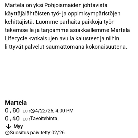
Martela on yksi Pohjoismaiden johtavista
käyttäjälähtöisten työ- ja oppimisympäristöjen
kehittäjistä. Luomme parhaita paikkoja työn
tekemiselle ja tarjoamme asiakkaillemme Martela
Lifecycle -ratkaisujen avulla kalusteet ja niihin
liittyvät palvelut saumattomana kokonaisuutena.
Martela
0,60
4/22/26, 4:00 PM
EUR
0,40
Tavoitehinta
EUR
Myy
Suositus päivitetty
:
02/26