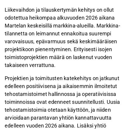
Liikevaihdon ja tilauskertymän kehitys on ollut
odotettua heikompaa alkuvuoden 2026 aikana
Martelan keskeisillä markkina-alueilla. Markkina-
tilannetta on leimannut ennakoitua suurempi
varovaisuus, epävarmuus sekä keskimääräisen
projektikoon pienentyminen. Erityisesti isojen
toimistoprojektien määrä on laskenut vuoden
takaiseen verrattuna.
Projektien ja toimitusten katekehitys on jatkunut
edelleen positiivisena ja aikaisemmin ilmoitetut
tehostamistoimet hallinnossa ja operatiivisissa
toiminnoissa ovat edenneet suunnitellusti. Uusia
tehostamistoimia otetaan käyttöön, ja niiden
arvioidaan parantavan yhtiön kannattavuutta
edelleen vuoden 2026 aikana. Lisäksi yhtiö