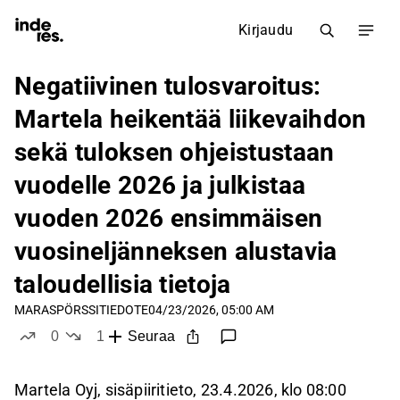
Kirjaudu
Negatiivinen tulosvaroitus:
Martela heikentää liikevaihdon
sekä tuloksen ohjeistustaan
vuodelle 2026 ja julkistaa
vuoden 2026 ensimmäisen
vuosineljänneksen alustavia
taloudellisia tietoja
MARAS
PÖRSSITIEDOTE
04/23/2026, 05:00 AM
0
1
Seuraa
tykkää
ei tykkää
Martela Oyj, sisäpiiritieto, 23.4.2026, klo 08:00