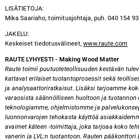
LISÄTIETOJA:
Mika Saariaho, toimitusjohtaja, puh. 040 154 9
JAKELU:
Keskeiset tiedotusvälineet,
www.raute.com
RAUTE LYHYESTI - Making Wood Matter
Raute toimii puutuoteteollisuuden kestävän tu
kattavat erilaiset tuotantoprosessit sekä teollise
ja analysaattoriratkaisut. Lisäksi tarjoamme kok
varaosista säännölliseen huoltoon ja tuotannon m
teknologiamme, ohjelmistomme ja palvelukonse
luonnonvarojen tehokasta käyttöä asiakkaidem
avaimet käteen -toimittaja, joka tarjoaa koko teh
vanerin ja LVL:n tuotantoon. Rauten pääkonttori 