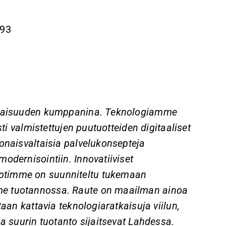
393
levaisuuden kumppanina. Teknologiamme
sti valmistettujen puutuotteiden digitaaliset
onaisvaltaisia palvelukonsepteja
odernisointiin. Innovatiiviset
ptimme on suunniteltu tukemaan
me tuotannossa. Raute on maailman ainoa
taan kattavia teknologiaratkaisuja viilun,
ja suurin tuotanto sijaitsevat Lahdessa.