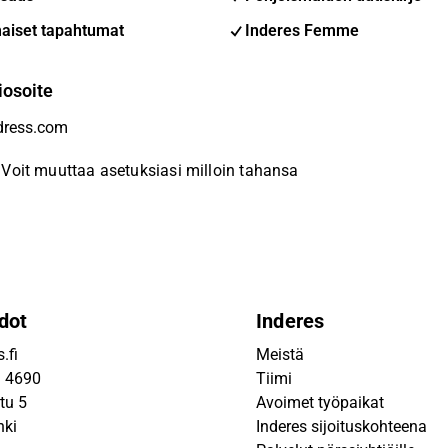
aiset tapahtumat
Inderes Femme
iosoite
Voit muuttaa asetuksiasi milloin tahansa
dot
Inderes
.fi
Meistä
9 4690
Tiimi
tu 5
Avoimet työpaikat
nki
Inderes sijoituskohteena