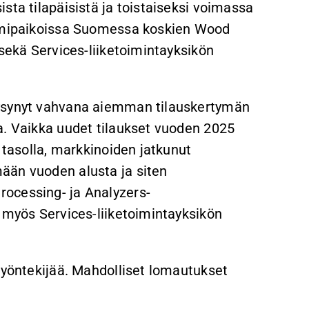
sta tilapäisistä ja toistaiseksi voimassa
oimipaikoissa Suomessa koskien Wood
 sekä Services-liiketoimintayksikön
pysynyt vahvana aiemman tilauskertymän
a. Vaikka uudet tilaukset vuoden 2025
 tasolla, markkinoiden jatkunut
ään vuoden alusta ja siten
ocessing- ja Analyzers-
a myös Services-liiketoimintayksikön
työntekijää. Mahdolliset lomautukset