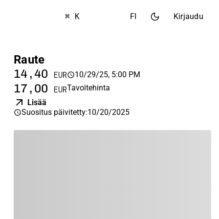
⌘ K
FI
Kirjaudu
Raute
14,40
10/29/25, 5:00 PM
EUR
17,00
Tavoitehinta
EUR
Lisää
Suositus päivitetty
:
10/20/2025