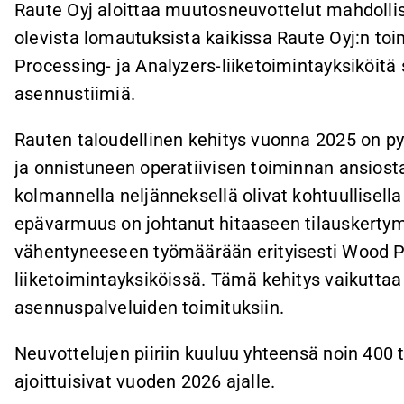
Raute Oyj aloittaa muutosneuvottelut mahdollisi
olevista lomautuksista kaikissa Raute Oyj:n t
Processing- ja Analyzers-liiketoimintayksiköitä
asennustiimiä.
Rauten taloudellinen kehitys vuonna 2025 on 
ja onnistuneen operatiivisen toiminnan ansiost
kolmannella neljänneksellä olivat kohtuullisella
epävarmuus on johtanut hitaaseen tilauskertym
vähentyneeseen työmäärään erityisesti Wood Pr
liiketoimintayksiköissä. Tämä kehitys vaikutta
asennuspalveluiden toimituksiin.
Neuvottelujen piiriin kuuluu yhteensä noin 400 
ajoittuisivat vuoden 2026 ajalle.