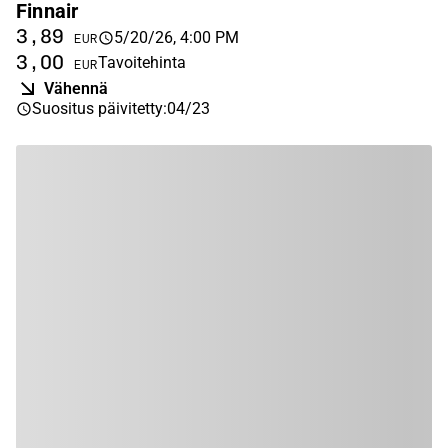
Finnair
3,89
5/20/26, 4:00 PM
EUR
3,00
Tavoitehinta
EUR
Vähennä
Suositus päivitetty
:
04/23