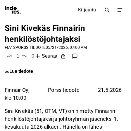
Kirjaudu
Sini Kivekäs Finnairin
henkilöstöjohtajaksi
FIA1S
PÖRSSITIEDOTE
05/21/2026, 07:00 AM
1
0
Seuraa
tykkää
ei tykkää
Lue tiedote
Finnair Oyj Pörssitiedote 21.5.2026
klo 10.00
Sini Kivekäs (51, OTM, VT) on nimetty Finnairin
henkilöstöjohtajaksi ja johtoryhmän jäseneksi 1.
kesäkuuta 2026 alkaen. Hänellä on lähes