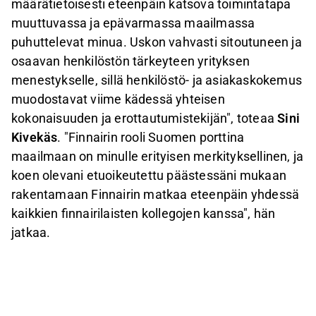
määrätietoisesti eteenpäin katsova toimintatapa
muuttuvassa ja epävarmassa maailmassa
puhuttelevat minua. Uskon vahvasti sitoutuneen ja
osaavan henkilöstön tärkeyteen yrityksen
menestykselle, sillä henkilöstö- ja asiakaskokemus
muodostavat viime kädessä yhteisen
kokonaisuuden ja erottautumistekijän", toteaa
Sini
Kivekäs
. "Finnairin rooli Suomen porttina
maailmaan on minulle erityisen merkityksellinen, ja
koen olevani etuoikeutettu päästessäni mukaan
rakentamaan Finnairin matkaa eteenpäin yhdessä
kaikkien finnairilaisten kollegojen kanssa", hän
jatkaa.