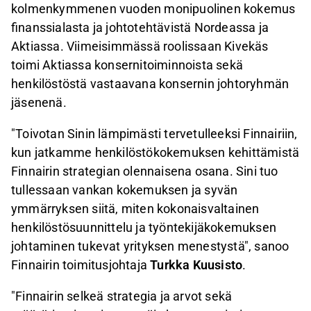
kolmenkymmenen vuoden monipuolinen kokemus
finanssialasta ja johtotehtävistä Nordeassa ja
Aktiassa. Viimeisimmässä roolissaan Kivekäs
toimi Aktiassa konsernitoiminnoista sekä
henkilöstöstä vastaavana konsernin johtoryhmän
jäsenenä.
"Toivotan Sinin lämpimästi tervetulleeksi Finnairiin,
kun jatkamme henkilöstökokemuksen kehittämistä
Finnairin strategian olennaisena osana. Sini tuo
tullessaan vankan kokemuksen ja syvän
ymmärryksen siitä, miten kokonaisvaltainen
henkilöstösuunnittelu ja työntekijäkokemuksen
johtaminen tukevat yrityksen menestystä", sanoo
Finnairin toimitusjohtaja
Turkka Kuusisto
.
"Finnairin selkeä strategia ja arvot sekä