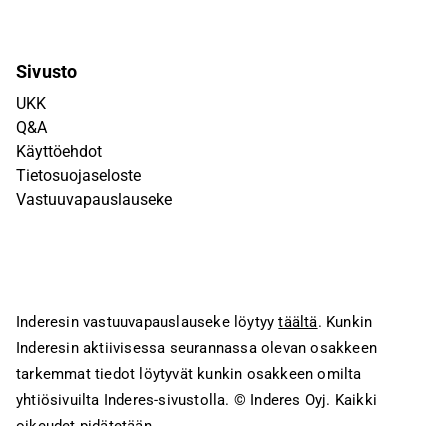
Sivusto
UKK
Q&A
Käyttöehdot
Tietosuojaseloste
Vastuuvapauslauseke
Inderesin vastuuvapauslauseke löytyy
täältä
. Kunkin
Inderesin aktiivisessa seurannassa olevan osakkeen
tarkemmat tiedot löytyvät kunkin osakkeen omilta
yhtiösivuilta Inderes-sivustolla.
© Inderes Oyj. Kaikki
oikeudet pidätetään.