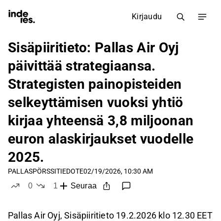
Kirjaudu
Sisäpiiritieto: Pallas Air Oyj
päivittää strategiaansa.
Strategisten painopisteiden
selkeyttämisen vuoksi yhtiö
kirjaa yhteensä 3,8 miljoonan
euron alaskirjaukset vuodelle
2025.
PALLAS
PÖRSSITIEDOTE
02/19/2026, 10:30 AM
0
1
Seuraa
tykkää
ei tykkää
Pallas Air Oyj, Sisäpiiritieto 19.2.2026 klo 12.30 EET