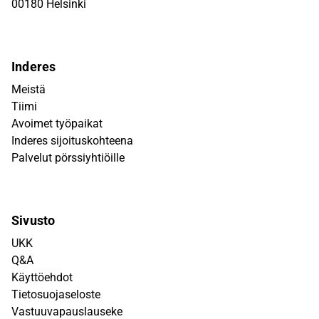
00180 Helsinki
Inderes
Meistä
Tiimi
Avoimet työpaikat
Inderes sijoituskohteena
Palvelut pörssiyhtiöille
Sivusto
UKK
Q&A
Käyttöehdot
Tietosuojaseloste
Vastuuvapauslauseke