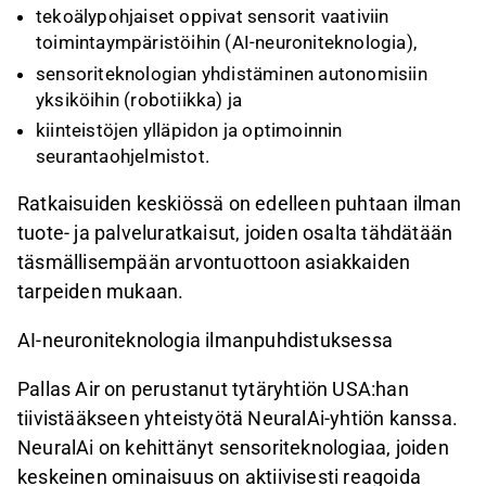
tekoälypohjaiset oppivat sensorit vaativiin
toimintaympäristöihin (AI-neuroniteknologia),
sensoriteknologian yhdistäminen autonomisiin
yksiköihin (robotiikka) ja
kiinteistöjen ylläpidon ja optimoinnin
seurantaohjelmistot.
Ratkaisuiden keskiössä on edelleen puhtaan ilman
tuote- ja palveluratkaisut, joiden osalta tähdätään
täsmällisempään arvontuottoon asiakkaiden
tarpeiden mukaan.
AI-neuroniteknologia ilmanpuhdistuksessa
Pallas Air on perustanut tytäryhtiön USA:han
tiivistääkseen yhteistyötä NeuralAi-yhtiön kanssa.
NeuralAi on kehittänyt sensoriteknologiaa, joiden
keskeinen ominaisuus on aktiivisesti reagoida