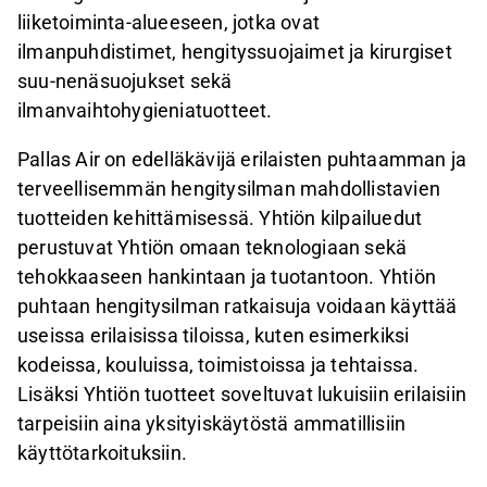
liiketoiminta-alueeseen, jotka ovat
ilmanpuhdistimet, hengityssuojaimet ja kirurgiset
suu-nenäsuojukset sekä
ilmanvaihtohygieniatuotteet.
Pallas Air on edelläkävijä erilaisten puhtaamman ja
terveellisemmän hengitysilman mahdollistavien
tuotteiden kehittämisessä. Yhtiön kilpailuedut
perustuvat Yhtiön omaan teknologiaan sekä
tehokkaaseen hankintaan ja tuotantoon. Yhtiön
puhtaan hengitysilman ratkaisuja voidaan käyttää
useissa erilaisissa tiloissa, kuten esimerkiksi
kodeissa, kouluissa, toimistoissa ja tehtaissa.
Lisäksi Yhtiön tuotteet soveltuvat lukuisiin erilaisiin
tarpeisiin aina yksityiskäytöstä ammatillisiin
käyttötarkoituksiin.