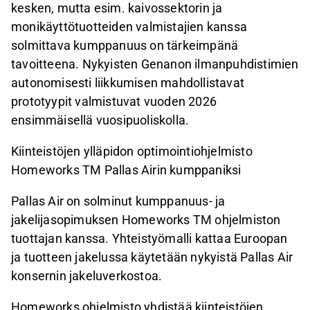
kesken, mutta esim. kaivossektorin ja
monikäyttötuotteiden valmistajien kanssa
solmittava kumppanuus on tärkeimpänä
tavoitteena. Nykyisten Genanon ilmanpuhdistimien
autonomisesti liikkumisen mahdollistavat
prototyypit valmistuvat vuoden 2026
ensimmäisellä vuosipuoliskolla.
Kiinteistöjen ylläpidon optimointiohjelmisto
Homeworks TM Pallas Airin kumppaniksi
Pallas Air on solminut kumppanuus- ja
jakelijasopimuksen Homeworks TM ohjelmiston
tuottajan kanssa. Yhteistyömalli kattaa Euroopan
ja tuotteen jakelussa käytetään nykyistä Pallas Air
konsernin jakeluverkostoa.
Homeworks ohjelmisto yhdistää kiinteistöjen