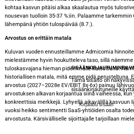
kohtaa kasvun pitäisi alkaa skaalautua myös tulosri
nousevan tuolloin 35-37 %:iin. Palaamme tarkemmi
lähempänä yhtiön tulospäivää (8.7.).
Arvostus on erittäin matala
Kuluvan vuoden ennusteillamme Admicomia hinnoitel
mielestämme hyvin houkutteleva taso, sillä näemme yh
SISÄÄNKIRJAUTUMINEN V
tuloskasvajana hieman pidemmälle katsottuna. Admic
historiallisen matala, mitä emme pidä perusteltuna
Tämä sisältö on näkyvissä
arvostus (2027–2028e EV/EBIT 8x-6x) painuu lähivu
sisäänkirjautuneille käyttäj
arvostuksen alkavan korjaantua siinä vaiheessa, kun
konkreettisia merkkejä. Lyhyellä aikavälillä kasvuun 
Kirjaudu sisään
vuoksi heikko sentimentti SaaS-yhtiöiden osalta to
arvostusta. Kärsivälliselle sijoittajalle tarjoillaan m