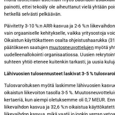
painotti, ettei tekoäly ole aiheuttanut vielä yhtään poi
hetkellä selvästi pelkäävän.
Päivitetty 3-10 %:n ARR-kasvua ja 2-6 %:n liikevaihd
vain orgaaniselle kehitykselle, vaikka yritysostoja v
Oikaistun käyttökatteen osalta ohjeistushaarukka (31
päätökseen saatujen
muutosneuvottelujen
myötä yht
uudelleenallokointi organisaatiossa. Uusien rekrytoin
suhteen yhtiö etenee kuitenkin tarkasti, ja uusia ku
Lähivuosien tulosennusteet laskivat 3-5 % tulosvar
Tulosvaroituksen myötä laskimme lähivuosien kasvue
oikaistun liikevoiton tasolla 3-5 %. Muutosneuvottelu
kertaeriä, kun aiempi oletuksemme oli 0,7 MEUR. Enn
liikevaihdon kasvua ja 32,6 %:n oikaistua käyttökate
liikevaihdon kasvua, mikä vaatii jo jonkin verran vet