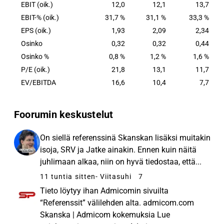
EBIT (oik.)
12,0
12,1
13,7
EBIT-% (oik.)
31,7 %
31,1 %
33,3 %
EPS (oik.)
1,93
2,09
2,34
Osinko
0,32
0,32
0,44
Osinko %
0,8 %
1,2 %
1,6 %
P/E (oik.)
21,8
13,1
11,7
EV/EBITDA
16,6
10,4
7,7
Foorumin keskustelut
On siellä referenssinä Skanskan lisäksi muitakin
isoja, SRV ja Jatke ainakin. Ennen kuin näitä
juhlimaan alkaa, niin on hyvä tiedostaa, että...
11 tuntia sitten
- Viitasuhi
7
Tieto löytyy ihan Admicomin sivuilta
“Referenssit” välilehden alta. admicom.com
Skanska | Admicom kokemuksia Lue