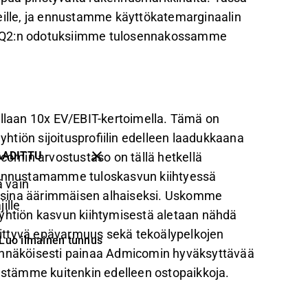
veille, ja ennustamme käyttökatemarginaalin
n Q2:n odotuksiimme tulosennakossamme
laan 10x EV/EBIT-kertoimella. Tämä on
tiön sijoitusprofiilin edelleen laadukkaana
AADITTU
omin arvostustaso on tällä hetkellä
. Ennustamamme tuloskasvun kiihtyessä
 vain
osina äärimmäisen alhaiseksi. Uskomme
ille
 yhtiön kasvun kiihtymisestä aletaan nähdä
liittyvä epävarmuus sekä tekoälypelkojen
Luo ilmainen tunnus
dennäköisesti painaa Admicomin hyväksyttävää
ielestämme kuitenkin edelleen ostopaikkoja.