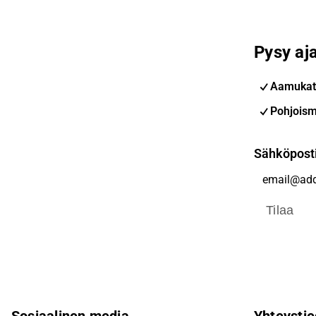
Pysy aja
Aamukat
Pohjoism
Sähköpost
Tilaa