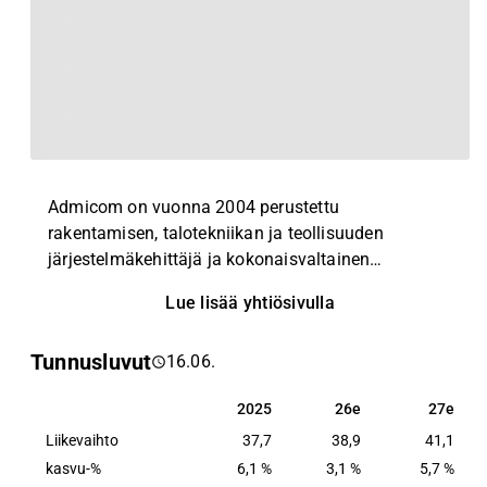
Admicom on vuonna 2004 perustettu
rakentamisen, talotekniikan ja teollisuuden
järjestelmäkehittäjä ja kokonaisvaltainen
ohjelmisto- ja tilitoimistokumppani. Yhtiön palvelut
Lue lisää yhtiösivulla
auttavat pieniä ja keskisuuria yrityksiä
parantamaan kilpailukykyään automatisoimalla
Tunnusluvut
16.06.
työmaan ja toimiston rutiineja kirjanpitoon asti.
2025
26e
27e
2025
26e
27e
Liikevaihto
37,7
38,9
41,1
kasvu-%
6,1 %
3,1 %
5,7 %