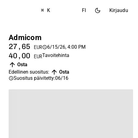
⌘ K
FI
Kirjaudu
Admicom
27,65
6/15/26, 4:00 PM
EUR
40,00
Tavoitehinta
EUR
Osta
Edellinen suositus
:
Osta
Suositus päivitetty
:
06/16