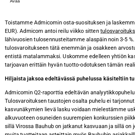
Avaa
Yhtiön osake on laskenut tulosvaroituksen jälkee
historiallisen matala.
Admicom ennustaa 3-10 %:n ARR-kasvua ja 2-6 %:
Toistamme Admicomin osta-suosituksen ja laskemme 
orgaaniseen kehitykseen.
EUR). Admicom antoi reilu viikko sitten
tulosvaroituk
Uskomme yhtiön kasvun piristyvän lähivuosina, ta
lähivuosien tulosennusteitamme alaspäin noin 3-5 %
sijoittajille.
tulosvaroitukseen tätä enemmän ja osakkeen arvostu
entistä matalammaksi. Uskomme edelleen yhtiön kasv
Tämä sisältö on tekoälyn tuottamaa. Anna siihen liittyvää 
tarjoavan erittäin hyvän tuotto-odotuksen tämän real
Hiljaista jaksoa edeltävässä puhelussa käsiteltiin tu
Admicomin Q2-raporttia edeltävän analyytikkopuhelu
Tulosvaroituksen taustojen osalta puhelu ei tarjonnut
kasvunäkymien lievä lasku voidaan mielestämme uskot
alkuvuoteen osuneiden suurempien konkurssien piikki
sillä Virossa Bauhub on jatkanut kasvuaan ja sillä o
muita tuotteitaan asteittain myös Bauhubin asiakkai