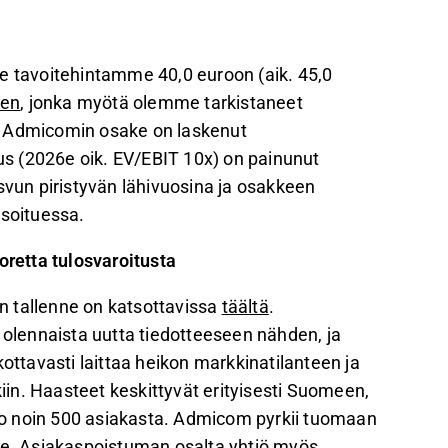
n, ja arvostus (2026e oik. EV/EBIT 10x) on
n liikevaihdon kasvua, keskittyen
tavoitehintamme 40,0 euroon (aik. 45,0
sen
, jonka myötä olemme tarkistaneet
rjoten hyvän tuotto-odotuksen kärsivällisille
. Admicomin osake on laskenut
s (2026e oik. EV/EBIT 10x) on painunut
un piristyvän lähivuosina ja osakkeen
palautetta Inderesin
foorumilla
.
isoituessa.
oretta tulosvaroitusta
n tallenne on katsottavissa
täältä
.
 olennaista uutta tiedotteeseen nähden, ja
tavasti laittaa heikon markkinatilanteen ja
in. Haasteet keskittyvät erityisesti Suomeen,
n jo noin 500 asiakasta. Admicom pyrkii tuomaan
lle. Asiakaspoistuman osalta yhtiö myös