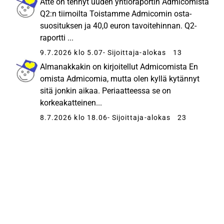
Atte on tehnyt uuden yhtiöraportin Admicomista
Q2:n tiimoilta Toistamme Admicomin osta-
suosituksen ja 40,0 euron tavoitehinnan. Q2-
raportti ...
9.7.2026 klo 5.07
- Sijoittaja-alokas
13
Almanakkakin on kirjoitellut Admicomista En
omista Admicomia, mutta olen kyllä kytännyt
sitä jonkin aikaa. Periaatteessa se on
korkeakatteinen...
8.7.2026 klo 18.06
- Sijoittaja-alokas
23