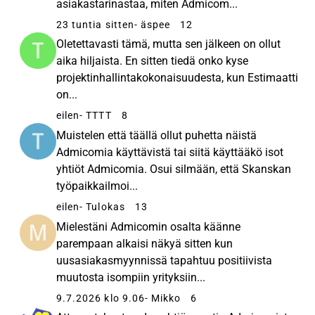
asiakastarinastaa, miten Admicom...
23 tuntia sitten
- äspee
12
Oletettavasti tämä, mutta sen jälkeen on ollut
aika hiljaista. En sitten tiedä onko kyse
projektinhallintakokonaisuudesta, kun Estimaatti
on...
eilen
- TTTT
8
Muistelen että täällä ollut puhetta näistä
Admicomia käyttävistä tai siitä käyttääkö isot
yhtiöt Admicomia. Osui silmään, että Skanskan
työpaikkailmoi...
eilen
- Tulokas
13
Mielestäni Admicomin osalta käänne
parempaan alkaisi näkyä sitten kun
uusasiakasmyynnissä tapahtuu positiivista
muutosta isompiin yrityksiin...
9.7.2026 klo 9.06
- Mikko
6