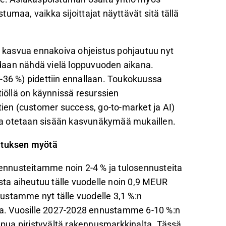
stumaa, vaikka sijoittajat näyttävät sitä tällä
on kasvua ennakoiva ohjeistus pohjautuu nyt
oidaan nähdä vielä loppuvuoden aikana.
-36 %) pidettiin ennallaan. Toukokuussa
iöllä on käynnissä resurssien
tien (customer success, go-to-market ja AI)
luja otetaan sisään kasvunäkymää mukaillen.
oituksen myötä
nnusteitamme noin 2-4 % ja tulosennusteita
ista aiheutuu tälle vuodelle noin 0,9 MEUR
ustamme nyt tälle vuodelle 3,1 %:n
tta. Vuosille 2027-2028 ennustamme 6-10 %:n
oapua piristyvältä rakennusmarkkinalta. Tässä