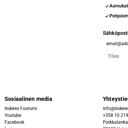
Aamukat
Pohjoism
Sähköpost
Tilaa
Sosiaalinen media
Yhteystie
Inderes Foorumi
info@inderes
Youtube
+358 10 21
Facebook
Porkkalanka