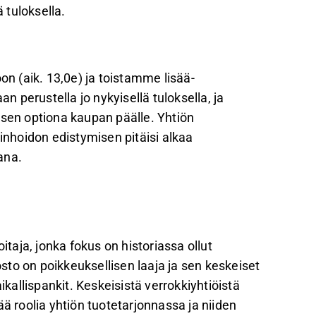
 tuloksella.
altaiseksi varainhoitajaksi, mikä parantaa
 kasvua, mutta 2027 on kriittinen vuosi
 (aik. 13,0e) ja toistamme lisää-
oissa.
perustella jo nykyisellä tuloksella, ja
onnistuminen voisi merkittävästi nostaa
isen optiona kaupan päälle. Yhtiön
i-/tuottosuhdetta.
ainhoidon edistymisen pitäisi alkaa
ana.
palautetta Inderesin
foorumilla
.
itaja, jonka fokus on historiassa ollut
to on poikkeuksellisen laaja ja sen keskeiset
allispankit. Keskeisistä verrokkiyhtiöistä
ä roolia yhtiön tuotetarjonnassa ja niiden