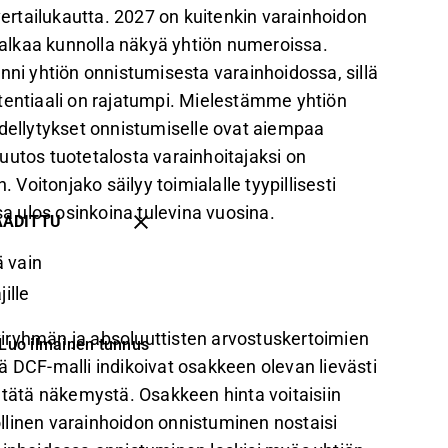
vertailukautta. 2027 on kuitenkin varainhoidon
isi alkaa kunnolla näkyä yhtiön numeroissa.
kiinni yhtiön onnistumisesta varainhoidossa, sillä
tentiaali on rajatumpi. Mielestämme yhtiön
edellytykset onnistumiselle ovat aiempaa
tos tuotetalosta varainhoitajaksi on
 Voitonjako säilyy toimialalle tyypillisesti
 ulos osinkoina tulevina vuosina.
AADITTU
 vain
ille
iryhmän ja absoluuttisten arvostuskertoimien
Luo ilmainen tunnus
ä DCF-malli indikoivat osakkeen olevan lievästi
 tätä näkemystä. Osakkeen hinta voitaisiin
dollinen varainhoidon onnistuminen nostaisi