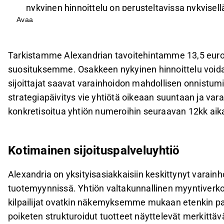
nykyinen hinnoittelu on perusteltavissa nykyisellä
Avaa
Yhtiön strategia keskittyy siirtymiseen kokonaisv
sen tuloskasvupotentiaalia ja kilpailukykyä.
Vuonna 2026 ennustetaan merkittävää liikevoiton
Tarkistamme Alexandrian tavoitehintamme 13,5 euroon
varainhoidon näkyvyyden kannalta yhtiön numer
suosituksemme. Osakkeen nykyinen hinnoittelu voidaan 
Osake on lievästi aliarvostettu, ja varainhoidon 
sijoittajat saavat varainhoidon mahdollisen onnistum
tuloskasvupotentiaalia ja parantaa osakkeen risk
strategiapäivitys vie yhtiötä oikeaan suuntaan ja var
konkretisoitua yhtiön numeroihin seuraavan 12kk aik
Tämä sisältö on tekoälyn tuottamaa. Anna siihen liittyvää 
Kotimainen sijoituspalveluyhtiö
Alexandria on yksityisasiakkaisiin keskittynyt varainho
tuotemyynnissä. Yhtiön valtakunnallinen myyntiverkos
kilpailijat ovatkin näkemyksemme mukaan etenkin paik
poiketen strukturoidut tuotteet näyttelevät merkittävä