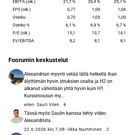
EBIT-% (oik.)
21,7 %
26,9 %
25,7 %
EPS (oik.)
0,77
1,09
1,06
Osinko
0,70
1,03
1,00
Osinko %
6,1 %
6,9 %
6,7 %
P/E (oik.)
15,1
13,7
14,1
EV/EBITDA
8,2
8,1
8,1
Foorumin keskustelut
Alexandrian myynti vetää tällä hetkellä ihan
älyttömän hyvin struksien osalta ja H2 on
alkanut vähintään yhtä hyvin kuin H1.
Kurssinousun my...
eilen
- Sauli Vilen
6
Tässä myös Saulin kanssa tehty video
Alexandrista
22.6.2026 klo 7.08
- Iikka Numminen
2