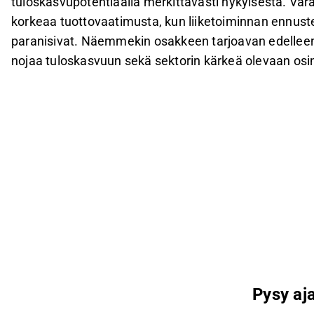
tuloskasvupotentiaalia merkittävästi nykyisestä. Var
korkeaa tuottovaatimusta, kun liiketoiminnan ennust
paranisivat. Näemmekin osakkeen tarjoavan edelleen 
nojaa tuloskasvuun sekä sektorin kärkeä olevaan osi
Pysy aja