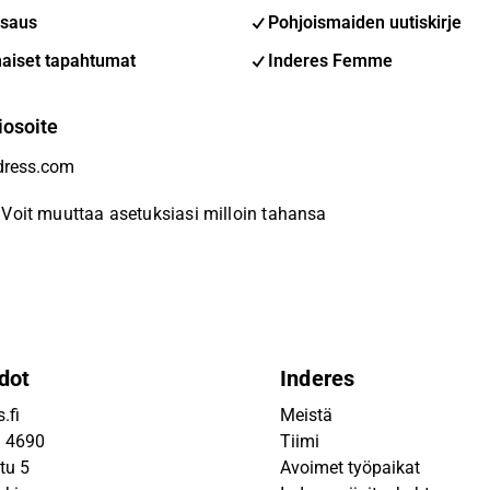
saus
Pohjoismaiden uutiskirje
aiset tapahtumat
Inderes Femme
iosoite
Voit muuttaa asetuksiasi milloin tahansa
dot
Inderes
.fi
Meistä
9 4690
Tiimi
tu 5
Avoimet työpaikat