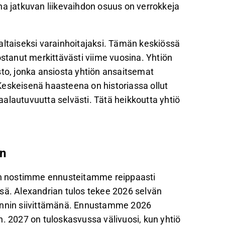
na jatkuvan liikevaihdon osuus on verrokkeja
altaiseksi varainhoitajaksi. Tämän keskiössä
ostanut merkittävästi viime vuosina. Yhtiön
o, jonka ansiosta yhtiön ansaitsemat
Keskeisenä haasteena on historiassa ollut
alautuvuutta selvästi. Tätä heikkoutta yhtiö
en
n nostimme ennusteitamme reippaasti
sä. Alexandrian tulos tekee 2026 selvän
yynnin siivittämänä. Ennustamme 2026
n. 2027 on tuloskasvussa välivuosi, kun yhtiö