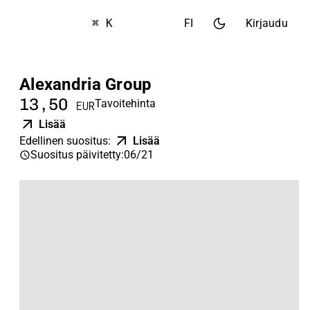
⌘ K
FI
Kirjaudu
Alexandria Group
13,50
Tavoitehinta
EUR
Lisää
Edellinen suositus
:
Lisää
Suositus päivitetty
:
06/21