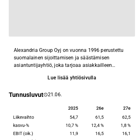
Alexandria Group Oyj on vuonna 1996 perustettu
suomalainen sijoittamisen ja säästämisen
asiantuntijayhtiö, joka tarjoaa asiakkailleen
osakkeisiin, korkoinstrumentteihin, kiinteistöihin ja
Lue lisää yhtiösivulla
reaaliomaisuuteen sijoittavia rahastoja,
joukkovelkakirjalainamuotoisia strukturoituja
Tunnusluvut
21.06.
tuotteita, kansainvälisten vakuutusyhtiöiden
säästö- ja sijoitusvakuutuksia ja
2025
26e
27e
2025
26e
27e
varainhoitopalveluita.
Liikevaihto
54,7
61,5
62,5
kasvu-%
10,7 %
12,4 %
1,8 %
EBIT (oik.)
11,9
16,5
16,1