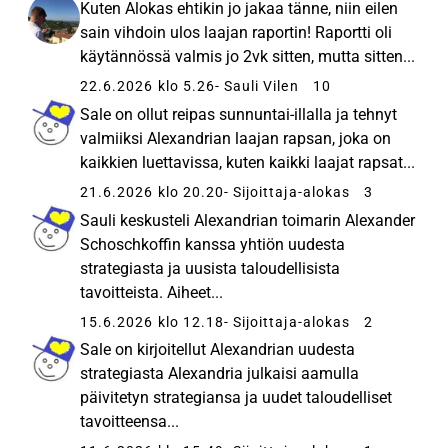
Kuten Alokas ehtikin jo jakaa tänne, niin eilen
sain vihdoin ulos laajan raportin! Raportti oli
käytännössä valmis jo 2vk sitten, mutta sitten...
22.6.2026 klo 5.26
- Sauli Vilen
10
Sale on ollut reipas sunnuntai-illalla ja tehnyt
valmiiksi Alexandrian laajan rapsan, joka on
kaikkien luettavissa, kuten kaikki laajat rapsat...
21.6.2026 klo 20.20
- Sijoittaja-alokas
3
Sauli keskusteli Alexandrian toimarin Alexander
Schoschkoffin kanssa yhtiön uudesta
strategiasta ja uusista taloudellisista
tavoitteista. Aiheet...
15.6.2026 klo 12.18
- Sijoittaja-alokas
2
Sale on kirjoitellut Alexandrian uudesta
strategiasta Alexandria julkaisi aamulla
päivitetyn strategiansa ja uudet taloudelliset
tavoitteensa...