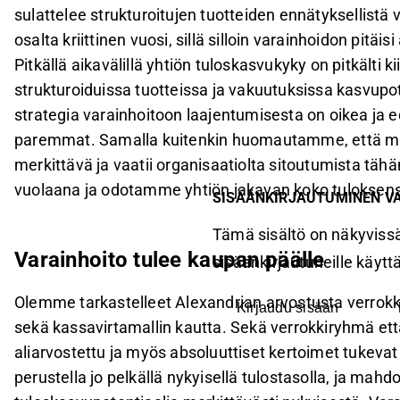
sulattelee strukturoitujen tuotteiden ennätyksellistä 
osalta kriittinen vuosi, sillä silloin varainhoidon pitä
Pitkällä aikavälillä yhtiön tuloskasvukyky on pitkälti 
strukturoiduissa tuotteissa ja vakuutuksissa kasvupo
strategia varainhoitoon laajentumisesta on oikea ja 
paremmat. Samalla kuitenkin huomautamme, että muu
merkittävä ja vaatii organisaatiolta sitoutumista tähän.
vuolaana ja odotamme yhtiön jakavan koko tuloksensa
SISÄÄNKIRJAUTUMINEN V
Tämä sisältö on näkyvissä
Varainhoito tulee kaupan päälle
sisäänkirjautuneille käyttäj
Olemme tarkastelleet Alexandrian arvostusta verrokk
Kirjaudu sisään
sekä kassavirtamallin kautta. Sekä verrokkiryhmä ett
aliarvostettu ja myös absoluuttiset kertoimet tukevat
perustella jo pelkällä nykyisellä tulostasolla, ja mah