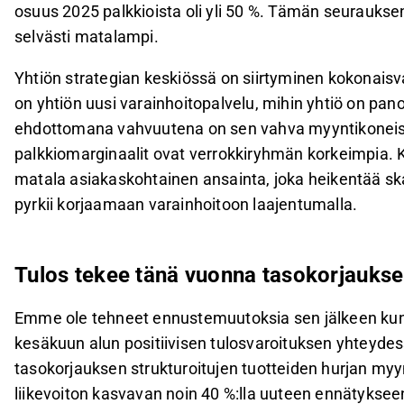
osuus 2025 palkkioista oli yli 50 %. Tämän seuraukse
selvästi matalampi.
Yhtiön strategian keskiössä on siirtyminen kokonaisv
on yhtiön uusi varainhoitopalvelu, mihin yhtiö on pan
ehdottomana vahvuutena on sen vahva myyntikoneist
palkkiomarginaalit ovat verrokkiryhmän korkeimpia. 
matala asiakaskohtainen ansainta, joka heikentää ska
pyrkii korjaamaan varainhoitoon laajentumalla.
Tulos tekee tänä vuonna tasokorjauks
Emme ole tehneet ennustemuutoksia sen jälkeen ku
kesäkuun alun positiivisen tulosvaroituksen yhteydes
tasokorjauksen strukturoitujen tuotteiden hurjan m
liikevoiton kasvavan noin 40 %:lla uuteen ennätyksee