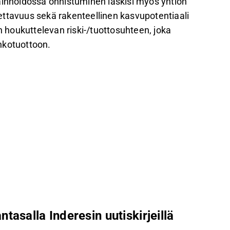
ainhoidossa onnistuminen laskisi myös yhtiön
ettavuus sekä rakenteellinen kasvupotentiaali
houkuttelevan riski-/tuottosuhteen, joka
nkotuottoon.
ntasalla Inderesin uutiskirjeillä