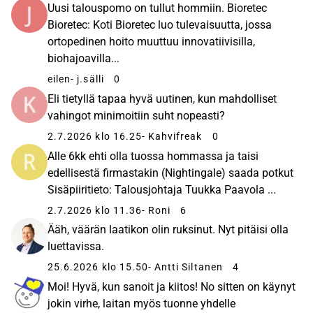
Uusi talouspomo on tullut hommiin. Bioretec
Bioretec: Koti Bioretec luo tulevaisuutta, jossa
ortopedinen hoito muuttuu innovatiivisilla,
biohajoavilla...
eilen
- j.sälli
0
Eli tietyllä tapaa hyvä uutinen, kun mahdolliset
vahingot minimoitiin suht nopeasti?
2.7.2026 klo 16.25
- Kahvifreak
0
Alle 6kk ehti olla tuossa hommassa ja taisi
edellisestä firmastakin (Nightingale) saada potkut
Sisäpiiritieto: Talousjohtaja Tuukka Paavola ...
2.7.2026 klo 11.36
- Roni
6
Ääh, väärän laatikon olin ruksinut. Nyt pitäisi olla
luettavissa.
25.6.2026 klo 15.50
- Antti Siltanen
4
Moi! Hyvä, kun sanoit ja kiitos! No sitten on käynyt
jokin virhe, laitan myös tuonne yhdelle