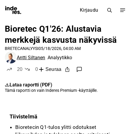
Kirjaudu
Bioretec Q1'26: Alustavia
merkkejä kasvusta näkyvissä
BRETEC
ANALYYSI
05/18/2026, 04:00 AM
Antti Siltanen
Analyytikko
20
0
Seuraa
tykkää
ei tykkää
Lataa raportti (PDF)
Tämä raportti on vain
Inderes Premium
-käyttäjille.
Tiivistelmä
Bioretecin Q1-tulos ylitti odotukset