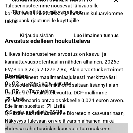
Tulosennusteemme nousevat lähivuosille
Tämä sisältö on näkyvissä vain
korkeamman liikevaihdon ja lasketun kuluarviomme
sisäänkirjautuneille käyttäjille
takia.
Luo ilmainen tunnus
Kirjaudu sisään
Arvostus edelleen houkutteleva
Liikevaihtoperusteinen arvostus on kasvu- ja
kannattavuuspotentiaaliin nähden alhainen. 2026e
EV/S on 3,2x ja 2027e 2,8x,. Alan arvostuskertoimet
Bioretec
ovat laskeneet maailmanlaajuisesti merkittävästi
0,02
5/15/26, 4:00 PM
EUR
alkuvuoden aikana, mikä on osaltaan lisännyt alan
0,02
Tavoitehinta
EUR
osakkeiden houkuttelevuutta. DCF-mallimme
Lisää
perusskenaario antaa osakkeelle 0,024 euron arvon.
Edellinen suositus
:
Lisää
Suositus päivitetty
:
05/18
Q1 lisäsi luottamustamme Bioretecin kasvutarinaan,.
Näkyvyys tulevaan on vielä varsin alhainen, mikä
yhdessä rahoitusriskin kanssa pitää osakkeen