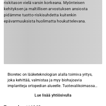
riskitason vielä varsin korkeana. Myönteisen
kehityksen ja maltillisen arvostuksen ansiosta
pidämme tuotto-riskisuhdetta kuitenkin
epävarmuuksista huolimatta houkuttelevana.
Bioretec on lääketeknologian alalla toimiva yritys,
joka kehittää, valmistaa ja myy biohajoavia
implantteja ortopedian alueelle. Tuotevalikoimassa
on lääkinnällisiä laitteita sekä lasten että aikuisten
Lue lisää yhtiösivulla
tarpeisiin ja tuotteita voidaan käyttää luu- ja
pehmytkudosvammoihin. Implanttien lisäksi yhtiön