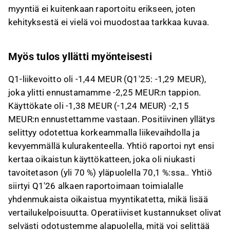
myyntiä ei kuitenkaan raportoitu erikseen, joten
kehityksestä ei vielä voi muodostaa tarkkaa kuvaa.
Myös tulos yllätti myönteisesti
Q1-liikevoitto oli -1,44 MEUR (Q1'25: -1,29 MEUR),
joka ylitti ennustamamme -2,25 MEUR:n tappion.
Käyttökate oli -1,38 MEUR (-1,24 MEUR) -2,15
MEUR:n ennustettamme vastaan. Positiivinen yllätys
selittyy odotettua korkeammalla liikevaihdolla ja
kevyemmällä kulurakenteella. Yhtiö raportoi nyt ensi
kertaa oikaistun käyttökatteen, joka oli niukasti
tavoitetason (yli 70 %) yläpuolella 70,1 %:ssa.. Yhtiö
siirtyi Q1'26 alkaen raportoimaan toimialalle
yhdenmukaista oikaistua myyntikatetta, mikä lisää
vertailukelpoisuutta. Operatiiviset kustannukset olivat
selvästi odotustemme alapuolella, mitä voi selittää