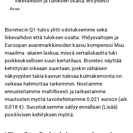
liikevaihdon ja tuloksen osalta, erityisesti
Yhdysvaltojen ja Euroopan markkinoiden
Avaa
kasvun ansiosta.
Q1-liikevaihto oli 1,22 MEUR, mikä ylitti
Bioretecin Q1-tulos ylitti odotuksemme sekä
ennusteen 0,85 MEUR, vaikka se laski 12,6 %
liikevaihdon että tuloksen osalta. Yhdysvaltojen ja
vertailukaudesta.
Euroopan avainmarkkinoiden kasvu kompensoi Muu
Q1-liikevoitto oli -1,44 MEUR, mikä oli parempi
maailma -alueen laskua, missä vertailukautta tuki
kuin ennustettu -2,25 MEUR:n tappio, johtuen
poikkeuksellisen suuri kertatilaus. Bioretec näyttää
korkeammasta liikevaihdosta ja kevyemmästä
kehittyvän oikeaan suuntaan, joskin vähäisen
kulurakenteesta.
näkyvyyden takia kasvun tulevaa kulmakerrointa on
Arvostus on houkutteleva kasvupotentiaaliin
vaikeaa hahmottaa tarkemmin. Nostamme
nähden, ja DCF-malli antaa osakkeelle 0,024
ennusteitamme maltillisesti ja tarkastamme
euron arvon, vaikka näkyvyys tulevaan on
muutosten myötä tavoitehintamme 0,021 euroon (aik.
alhainen ja rahoitusriski korkea.
0,018 €). Suosituksemme säilyy ennallaan (Lisää)
Tämä sisältö on tekoälyn tuottamaa. Anna siihen
positiivisen kehityksen myötä.
liittyvää palautetta Inderesin
foorumilla
.