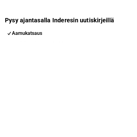
Pysy ajantasalla Inderesin uutiskirjeillä
Aamukatsaus
Pohjoismaiden uutiskirje
Pohjoismaiset tapahtumat
Inderes Femme
Sähköpostiosoite
Tilaa
Voit muuttaa asetuksiasi milloin tahansa