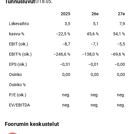
Tunnusluvut
18.05.
tuotevalikoimaan kuuluvat implanttien asennukseen
käytettävät instrumentit. Yhtiöllä on kaksi erillistä
2025
26e
27e
2025
26e
27e
tuoteperhettä: biopolymeeristä valmistettu Activa ja
Liikevaihto
3,5
5,1
7,9
vuonna 2023 markkinoille Yhdysvalloissa saatu
biohajoavasta metallista valmistettu RemeOs™.
kasvu-%
−22,5 %
45,6 %
54,1 %
Yhtiön tuotteita myydään maailmanlaajuisesti ja
EBIT (oik.)
−8,7
−7,1
−5,5
erityisesti RemeOs™ osalta tärkein markkina-alue on
Yhdysvallat.
EBIT-% (oik.)
−246,6 %
−138,0 %
−69,6 %
EPS (oik.)
−0,31
−0,01
−0,00
Osinko
0,00
0,00
0,00
Osinko %
P/E (oik.)
neg.
neg.
neg.
EV/EBITDA
neg.
neg.
neg.
Foorumin keskustelut