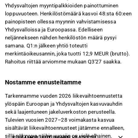
Yhdysvaltojen myyntipalkkioiden painottuminen
loppuvuoteen. Henkilöstömäärä kasvoi 48:sta 60:een
painopisteen ollessa myynnin vahvistamisessa
Yhdysvalloissa ja Euroopassa. Edelliseen
neljännekseen nähden henkilöstön määrä pysyi
samana. Q1:n jälkeen yhtiö toteutti
merkintäoikeusannin, joka tuotti 12,9 MEUR (brutto).
Rahoitus riittää arviomme mukaan Q3’27 saakka.
Nostamme ennusteitamme
Tarkennamme vuoden 2026 liikevaihtoennustetta
ylöspäin Euroopan ja Yhdysvaltojen kasvuvauhdin
sekä laajentuneen jakeluverkoston perusteella.
Tulevien vuosien 2027–28 voimakasta kasvua
sisältävät liikevaihtoennusteet jätämme ennalleen,
sillä näkyvyys näihin vuosiin on vielä alhainen.
SISÄÄNKIRJAUTUMINEN VAADITTU