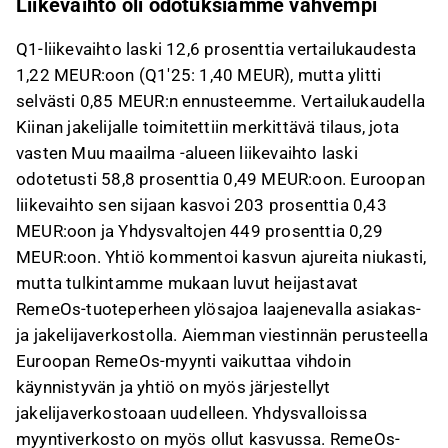
Liikevaihto oli odotuksiamme vahvempi
Q1-liikevaihto laski 12,6 prosenttia vertailukaudesta
1,22 MEUR:oon (Q1'25: 1,40 MEUR), mutta ylitti
selvästi 0,85 MEUR:n ennusteemme. Vertailukaudella
Kiinan jakelijalle toimitettiin merkittävä tilaus, jota
vasten Muu maailma -alueen liikevaihto laski
odotetusti 58,8 prosenttia 0,49 MEUR:oon. Euroopan
liikevaihto sen sijaan kasvoi 203 prosenttia 0,43
MEUR:oon ja Yhdysvaltojen 449 prosenttia 0,29
MEUR:oon. Yhtiö kommentoi kasvun ajureita niukasti,
mutta tulkintamme mukaan luvut heijastavat
RemeOs-tuoteperheen ylösajoa laajenevalla asiakas-
ja jakelijaverkostolla. Aiemman viestinnän perusteella
Euroopan RemeOs-myynti vaikuttaa vihdoin
käynnistyvän ja yhtiö on myös järjestellyt
jakelijaverkostoaan uudelleen. Yhdysvalloissa
myyntiverkosto on myös ollut kasvussa. RemeOs-