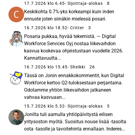
17.7.2026 klo 6.45
- Sijoittaja-alokas
8
Keskikohta 0.7%-yks korkeampi kuin inden
ennuste joten siinäkin mielessä posari.
16.7.2026 klo 18.52
- Critter
3
Posaria pukkaa, hyvää tekemistä. — Digital
Workforce Services Oyj nostaa liikevaihdon
kasvua koskevaa ohjeistustaan vuodelle 2026.
Kannattavuutta...
16.7.2026 klo 15.45
- Sheikki
26
Tässä on Jonin ennakkokommentit, kun Digital
Workforce kertoo Q2-tuloksestaan perjantaina.
Odotamme yhtiön liikevaihdon jatkaneen
vahvaa kasvuaan...
15.7.2026 klo 5.32
- Sijoittaja-alokas
5
Jonilta tuli aamulla yhtiöpäivitystä eilisen
yritysoston myötä. Suositus nouse lisää -tasolta
osta -tasolle ja tavoitehinta ennallaan. Inderes...