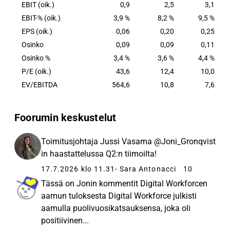
EBIT (oik.)
0,9
2,5
3,1
EBIT-% (oik.)
3,9 %
8,2 %
9,5 %
EPS (oik.)
0,06
0,20
0,25
Osinko
0,09
0,09
0,11
Osinko %
3,4 %
3,6 %
4,4 %
P/E (oik.)
43,6
12,4
10,0
EV/EBITDA
564,6
10,8
7,6
Foorumin keskustelut
Toimitusjohtaja Jussi Vasama @Joni_Gronqvist
in haastattelussa Q2:n tiimoilta!
17.7.2026 klo 11.31
- Sara Antonacci
10
Tässä on Jonin kommentit Digital Workforcen
aamun tuloksesta Digital Workforce julkisti
aamulla puolivuosikatsauksensa, joka oli
positiivinen...