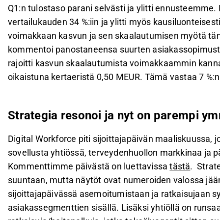
Q1:n tulostaso parani selvästi ja ylitti ennusteemme. 
vertailukauden 34 %:iin ja ylitti myös kausiluonteises
voimakkaan kasvun ja sen skaalautumisen myötä tämä
kommentoi panostaneensa suurten asiakassopimus
rajoitti kasvun skaalautumista voimakkaammin kanna
oikaistuna kertaeristä 0,50 MEUR. Tämä vastaa 7 %:n 
Strategia resonoi ja nyt on parempi ym
Digital Workforce piti sijoittajapäivän maaliskuussa, 
sovellusta yhtiössä, terveydenhuollon markkinaa ja päi
Kommenttimme päivästä on luettavissa
tästä
. Strat
suuntaan, mutta näytöt ovat numeroiden valossa jääne
sijoittajapäivässä asemoitumistaan ja ratkaisujaan s
asiakassegmenttien sisällä. Lisäksi yhtiöllä on runsa