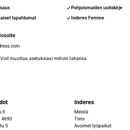
saus
Pohjoismaiden uutiskirje
aiset tapahtumat
Inderes Femme
iosoite
Voit muuttaa asetuksiasi milloin tahansa
dot
Inderes
.fi
Meistä
9 4690
Tiimi
tu 5
Avoimet työpaikat