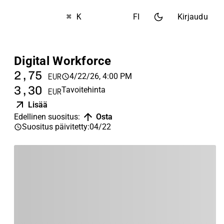
⌘ K
FI
Kirjaudu
Digital Workforce
2,75
4/22/26, 4:00 PM
EUR
3,30
Tavoitehinta
EUR
Lisää
Edellinen suositus
:
Osta
Suositus päivitetty
:
04/22