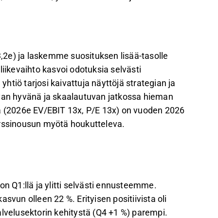
yttökate oli 0,50 MEUR, mikä vastaa 7 %:n
 vähintään 15 % vuonna 2026, ja oikaistun
2e) ja laskemme suosituksen lisää-tasolle
liikevaihto kasvoi odotuksia selvästi
ta nostettiin 3,3 euroon, mutta jatkuvat
tiö tarjosi kaivattuja näyttöjä strategian ja
an hyvänä ja skaalautuvan jatkossa hieman
(2026e EV/EBIT 13x, P/E 13x) on vuoden 2026
palautetta Inderesin
foorumilla
.
urssinousun myötä houkutteleva.
on Q1:llä ja ylitti selvästi ennusteemme.
svun olleen 22 %. Erityisen positiivista oli
alvelusektorin kehitystä (Q4 +1 %) parempi.