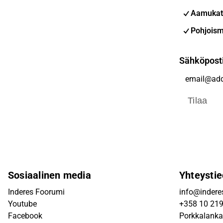
Aamukat
Pohjoism
Sähköpost
Tilaa
Sosiaalinen media
Yhteystie
Inderes Foorumi
info@inderes
Youtube
+358 10 21
Facebook
Porkkalanka