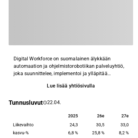
Digital Workforce on suomalainen älykkään
automaation ja ohjelmistorobotiikan palveluyhtiö,
joka suunnittelee, implementoi ja ylläpitää
manuaalisia tietotyöprosesseja suorittavia
Lue lisää yhtiösivulla
ohjelmistorobotteja eli digityöntekijöitä
asiakkailleen. Yhtiön asiakkaat koostuvat
Tunnusluvut
22.04.
pääasiallisesti suurista globaaleista
organisaatioista niin yksityisellä kuin julkisella
2025
26e
27e
2025
26e
27e
sektorilla.
Liikevaihto
24,3
30,5
33,0
kasvu-%
6,8 %
25,8 %
8,2 %