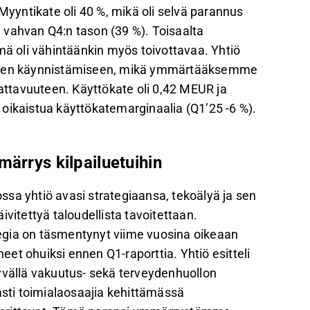
Myyntikate oli 40 %, mikä oli selvä parannus
ti vahvan Q4:n tason (39 %). Toisaalta
 oli vähintäänkin myös toivottavaa. Yhtiö
ten käynnistämiseen, mikä ymmärtääksemme
ttavuuteen. Käyttökate oli 0,42 MEUR ja
oikaistua käyttökatemarginaalia (Q1’25 -6 %).
märrys kilpailuetuihin
jossa yhtiö avasi strategiaansa, tekoälyä ja sen
vitettyä taloudellista tavoitettaan.
egia on täsmentynyt viime vuosina oikeaan
et ohuiksi ennen Q1-raporttia. Yhtiö esitteli
yvällä vakuutus- sekä terveydenhuollon
asti toimialaosaajia kehittämässä