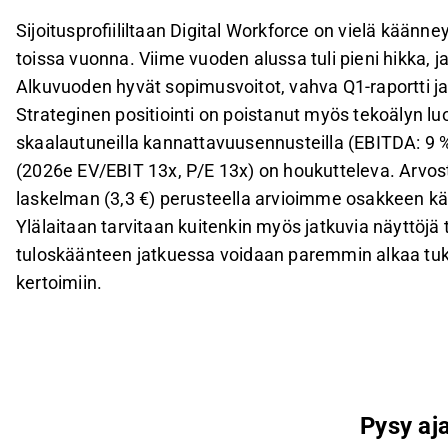
Sijoitusprofiililtaan Digital Workforce on vielä kään
toissa vuonna. Viime vuoden alussa tuli pieni hikka,
Alkuvuoden hyvät sopimusvoitot, vahva Q1-raportti 
Strateginen positiointi on poistanut myös tekoälyn l
skaalautuneilla kannattavuusennusteilla (EBITDA: 9 
(2026e EV/EBIT 13x, P/E 13x) on houkutteleva. Arvos
laskelman (3,3 €) perusteella arvioimme osakkeen kä
Ylälaitaan tarvitaan kuitenkin myös jatkuvia näyttöj
tuloskäänteen jatkuessa voidaan paremmin alkaa tuk
kertoimiin.
Pysy aja