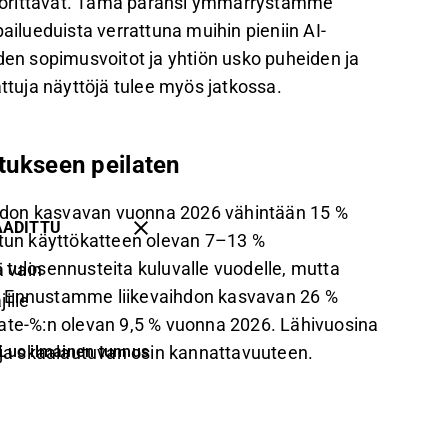
n suorittavat. Tämä paransi ymmärrystämme
ailueduista verrattuna muihin pieniin AI-
oden sopimusvoitot ja yhtiön usko puheiden ja
attuja näyttöjä tulee myös jatkossa.
stukseen peilaten
aihdon kasvavan vuonna 2026 vähintään 15 %
AADITTU
stun käyttökatteen olevan 7–13 %
 tulosennusteita kuluvalle vuodelle, mutta
 vain
n. Ennustamme liikevaihdon kasvavan 26 %
ille
kate-%:n olevan 9,5 % vuonna 2026. Lähivuosina
Luo ilmainen tunnus
ja skaalautuvan osin kannattavuuteen.