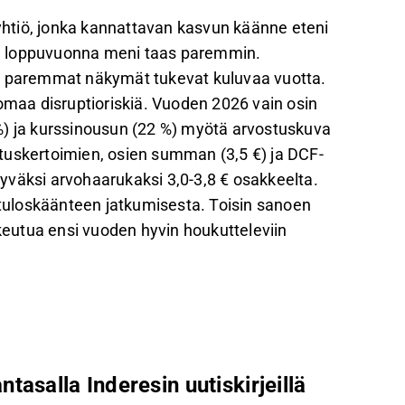
neyhtiö, jonka kannattavan kasvun käänne eteni
 ja loppuvuonna meni taas paremmin.
ja paremmat näkymät tukevat kuluvaa vuotta.
uomaa disruptioriskiä. Vuoden 2026 vain osin
%) ja kurssinousun (22 %) myötä arvostuskuva
tuskertoimien, osien summan (3,5 €) ja DCF-
yväksi arvohaarukaksi 3,0-3,8 € osakkeelta.
ä tuloskäänteen jatkumisesta. Toisin sanoen
eutua ensi vuoden hyvin houkutteleviin
ntasalla Inderesin uutiskirjeillä