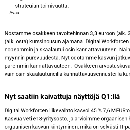
strategian toimivuutta.
Avaa
Yhtiön myyntikate parani 40 %:iin, ja oikaistu kä
marginaalia.
Digital Workforce odottaa liikevaihdon kasvavan
Nostamme osakkeen tavoitehinnan 3,3 euroon (aik. 3,
käyttökatteen olevan 7–13 % liikevaihdosta.
(aik. osta) kurssinousun ajamana. Digital Workforcen 
Osakkeen arvostus on houkutteleva, ja tavoitehin
nopeammin ja skaalautui osin kannattavuuteen. Näin yh
näytöt tuloskäänteen jatkumisesta ovat tarpeen.
myynnin purevuudesta. Nyt odotamme kasvun jatkuv
paremmin kannattavuuteen. Osakkeen arvostuskuva 
Tämä sisältö on tekoälyn tuottamaa. Anna siihen liittyvää 
vain osin skaalautuneilla kannattavuusennusteilla k
Nyt saatiin kaivattuja näyttöjä Q1:llä
Digital Workforcen liikevaihto kasvoi 45 % 7,6 MEUR:o
Kasvua veti e18-yritysosto, ja arvioimme orgaanisen ka
orgaanisen kasvun kiihtyminen, mikä on selvästi IT-p