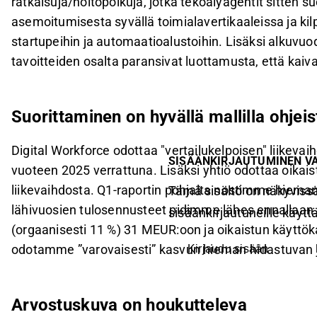
ratkaisuja/hoitopolkuja, jotka tekoälyagentit sitte
asemoitumisesta syvällä toimialavertikaaleissa ja kilp
startupeihin ja automaatioalustoihin. Lisäksi alkuvu
tavoitteiden osalta paransivat luottamusta, että kaiv
Suorittaminen on hyvällä mallilla ohjei
Digital Workforce odottaa "vertailukelpoisen" liikev
SISÄÄNKIRJAUTUMINEN V
vuoteen 2025 verrattuna. Lisäksi yhtiö odottaa oikai
liikevaihdosta. Q1-raportin pohjalta nostimme hieman
Tämä sisältö on näkyvissä
lähivuosien tulosennusteet pidimme lähes ennallaa
sisäänkirjautuneille käyttäj
(orgaanisesti 11 %) 31 MEUR:oon ja oikaistun käyttö
odotamme ”varovaisesti” kasvun hieman hidastuvan 
Kirjaudu sisään
Arvostuskuva on houkutteleva