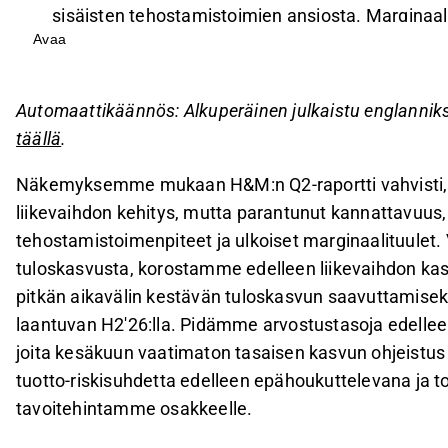
sisäisten tehostamistoimien ansiosta. Marginaa
Avaa
H2'26:lla.
Liikevaihtoennusteita on leikattu, sillä strategiset
ja H&M jää jälkeen kilpailijoistaan, kuten Inditex 
Automaattikäännös: Alkuperäinen julkaistu englannik
Bruttomarginaali parani Q2'26:lla, mutta rahti- j
täällä
.
marginaaleja, ellei niitä siirretä hintoihin.
Näkemyksemme mukaan H&M:n Q2-raportti vahvisti, e
Arvostuskertoimet ovat edelleen korkealla, ja r
liikevaihdon kehitys, mutta parantunut kannattavuus, 
tuotto-riskisuhteesta epäviehättävän, mikä tukee
tehostamistoimenpiteet ja ulkoiset marginaalituulet
Tämä sisältö on tekoälyn tuottamaa. Anna siihen liittyvää 
tuloskasvusta, korostamme edelleen liikevaihdon ka
pitkän aikavälin kestävän tuloskasvun saavuttamisek
laantuvan H2'26:lla. Pidämme arvostustasoja edelleen
joita kesäkuun vaatimaton tasaisen kasvun ohjeistus
tuotto-riskisuhdetta edelleen epähoukuttelevana ja
tavoitehintamme osakkeelle.