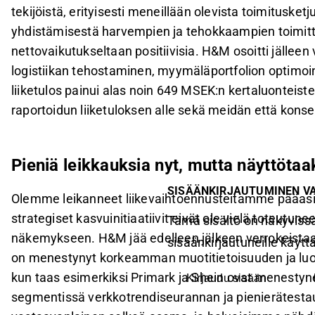
tekijöistä, erityisesti meneillään olevista toimituske
yhdistämisestä harvempien ja tehokkaampien toimittaji
nettovaikutukseltaan positiivisia. H&M osoitti jälleen 
logistiikan tehostaminen, myymäläportfolion optimoin
liiketulos painui alas noin 649 MSEK:n kertaluonteis
raportoidun liiketuloksen alle sekä meidän että kon
Pieniä leikkauksia nyt, mutta näyttötaa
SISÄÄNKIRJAUTUMINEN V
Olemme leikanneet liikevaihtoennusteitamme pääasia
strategiset kasvuinitiaatiivit eivät ole vielä toteutu
Tämä sisältö on näkyvissä
näkemykseen. H&M jää edelleen jälkeen verrokeistaan
sisäänkirjautuneille käyttäj
on menestynyt korkeamman muotitietoisuuden ja luo
kun taas esimerkiksi Primark ja Shein ovat menestyn
Kirjaudu sisään
segmentissä verkkotrendiseurannan ja pienierätesta