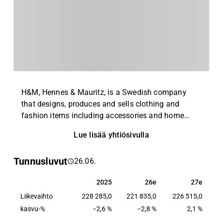
H&M, Hennes & Mauritz, is a Swedish company
that designs, produces and sells clothing and
fashion items including accessories and home
textiles. The company targets fashion-conscious
Lue lisää yhtiösivulla
consumers and collaborates with suppliers
worldwide. H&M operates globally through both
Tunnusluvut
26.06.
stores and e-commerce. The company was
founded in 1947 and is headquartered in
2025
26e
27e
2025
26e
27e
Stockholm, Sweden.
Liikevaihto
228 285,0
221 835,0
226 515,0
kasvu-%
−2,6 %
−2,8 %
2,1 %