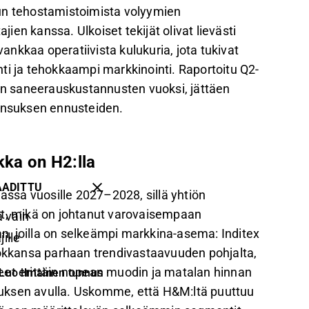
tjun tehostamistoimista volyymien
en kanssa. Ulkoiset tekijät olivat lievästi
vankkaa operatiivista kulukuria, jota tukivat
ti ja tehokkaampi markkinointi. Raportoitu Q2-
ten saneerauskustannusten vuoksi, jättäen
sensuksen ennusteiden.
kka on H2:lla
AADITTU
ssa vuosille 2027–2028, sillä yhtiön
neet, mikä on johtanut varovaisempaan
 vain
, joilla on selkeämpi markkina-asema: Inditex
ille
kkansa parhaan trendivastaavuuden pohjalta,
eet erittäin nopean muodin ja matalan hinnan
Luo ilmainen tunnus
uksen avulla. Uskomme, että H&M:ltä puuttuu