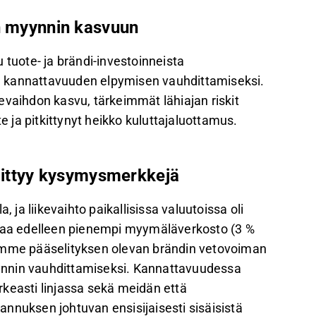
en myynnin kasvuun
uote- ja brändi-investoinneista
n kannattavuuden elpymisen vauhdittamiseksi.
ikevaihdon kasvu, tärkeimmät lähiajan riskit
ja pitkittynyt heikko kuluttajaluottamus.
liittyy kysymysmerkkejä
 ja liikevaihto paikallisissa valuutoissa oli
staa edelleen pienempi myymäläverkosto (3 %
mme pääselityksen olevan brändin vetovoiman
ynnin vauhdittamiseksi. Kannattavuudessa
arkeasti linjassa sekä meidän että
nnuksen johtuvan ensisijaisesti sisäisistä