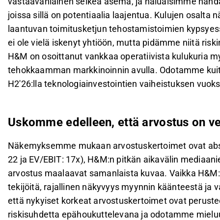
vastaavanlainen selkeä asema, ja haluaisimme nähd
joissa sillä on potentiaalia laajentua. Kulujen osal
laantuvan toimitusketjun tehostamistoimien kypsyessä
ei ole vielä iskenyt yhtiöön, mutta pidämme niitä riskinä
H&M on osoittanut vankkaa operatiivista kulukuria m
tehokkaamman markkinoinnin avulla. Odotamme kuite
H2'26:lla teknologiainvestointien vaiheistuksen vuoks
Uskomme edelleen, että arvostus on ve
Näkemyksemme mukaan arvostuskertoimet ovat absolu
22 ja EV/EBIT: 17x), H&M:n pitkän aikavälin mediaani
arvostus maalaavat samanlaista kuvaa. Vaikka H&M:n 
tekijöitä, rajallinen näkyvyys myynnin käänteestä ja
että nykyiset korkeat arvostuskertoimet ovat perust
riskisuhdetta epähoukuttelevana ja odotamme miel