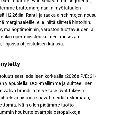
ä sen määrittelevän selkeämmin segmentit,
ta näemme bruttomarginaalin myötätuulen
 H2'26:lla. Rahti- ja raaka-ainehintojen nousu
 marginaaleille, ellei niitä siirretä hintoihin.
yymäläoptimoinnin, varaston tuottavuuden ja
nkin operatiivisten kulujen nousevan
i, linjassa ohjeistuksen kanssa.
nytetty
uttisesti edelleen korkealla (2026e P/E: 21-
en yläpuolella. DCF-mallimme ja suhteellinen
vahva brändi ja terve tase ovat tukevia
 vaihteleva historia saavat meidät uskomaan,
eettomia. Näin ollen pidämme tuotto-
uummin houkuttelevampia ostopaikkoja.