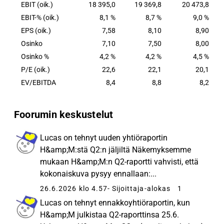
EBIT (oik.)
18 395,0
19 369,8
20 473,8
EBIT-% (oik.)
8,1 %
8,7 %
9,0 %
EPS (oik.)
7,58
8,10
8,90
Osinko
7,10
7,50
8,00
Osinko %
4,2 %
4,2 %
4,5 %
P/E (oik.)
22,6
22,1
20,1
EV/EBITDA
8,4
8,8
8,2
Foorumin keskustelut
Lucas on tehnyt uuden yhtiöraportin
H&amp;M:stä Q2:n jäljiltä Näkemyksemme
mukaan H&amp;M:n Q2-raportti vahvisti, että
kokonaiskuva pysyy ennallaan:...
26.6.2026 klo 4.57
- Sijoittaja-alokas
1
Lucas on tehnyt ennakkoyhtiöraportin, kun
H&amp;M julkistaa Q2-raporttinsa 25.6.