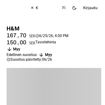
⌘ K
FI
Kirjaudu
H&M
167,70
6/25/26, 4:00 PM
SEK
150,00
Tavoitehinta
SEK
Myy
Edellinen suositus
:
Myy
Suositus päivitetty
:
06/26