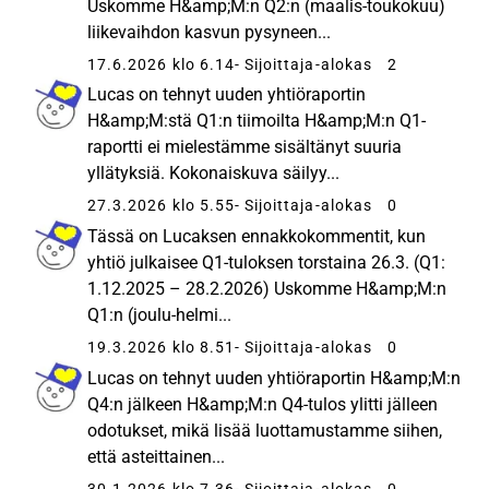
Uskomme H&amp;M:n Q2:n (maalis-toukokuu)
liikevaihdon kasvun pysyneen...
17.6.2026 klo 6.14
- Sijoittaja-alokas
2
Lucas on tehnyt uuden yhtiöraportin
H&amp;M:stä Q1:n tiimoilta H&amp;M:n Q1-
raportti ei mielestämme sisältänyt suuria
yllätyksiä. Kokonaiskuva säilyy...
27.3.2026 klo 5.55
- Sijoittaja-alokas
0
Tässä on Lucaksen ennakkokommentit, kun
yhtiö julkaisee Q1-tuloksen torstaina 26.3. (Q1:
1.12.2025 – 28.2.2026) Uskomme H&amp;M:n
Q1:n (joulu-helmi...
19.3.2026 klo 8.51
- Sijoittaja-alokas
0
Lucas on tehnyt uuden yhtiöraportin H&amp;M:n
Q4:n jälkeen H&amp;M:n Q4-tulos ylitti jälleen
odotukset, mikä lisää luottamustamme siihen,
että asteittainen...
30.1.2026 klo 7.36
- Sijoittaja-alokas
0