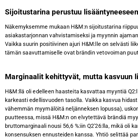
Sijoitustarina perustuu lisääntyneese
Näkemyksemme mukaan H&M:n sijoitustarina riippuu t
asiakastarjonnan vahvistamiseksi ja myynnin ajama
Vaikka suurin positiivinen ajuri H&M:lle on selvästi li
tämän saavuttamiselle ovat brändin vetovoiman puute 
Marginaalit kehittyvät, mutta kasvuun 
H&M:llä oli edelleen haasteita kasvattaa myyntiä Q2:lla,
karkeasti edellisvuoden tasolla. Vaikka kasvua hida
vähemmän myymälöitä neljänneksen lopussa), usko
puutteessa, missä H&M:n on elvytettävä brändiä my
bruttomarginaali nousi 56,6 %:iin Q2'26:lla, mikä oli k
konsensuksen ennusteiden kanssa. Yhtiö selittää para