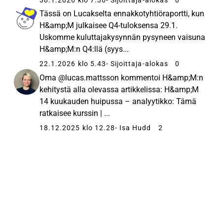
Tässä on Lucakselta ennakkotyhtiöraportti, kun
H&amp;M julkaisee Q4-tuloksensa 29.1.
Uskomme kuluttajakysynnän pysyneen vaisuna
H&amp;M:n Q4:llä (syys...
22.1.2026 klo 5.43
- Sijoittaja-alokas
0
Oma @lucas.mattsson kommentoi H&amp;M:n
kehitystä alla olevassa artikkelissa: H&amp;M
14 kuukauden huipussa – analyytikko: Tämä
ratkaisee kurssin | ...
18.12.2025 klo 12.28
- Isa Hudd
2