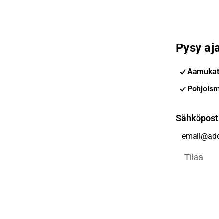
Pysy aja
Aamukat
Pohjoism
Sähköpost
Tilaa