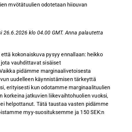
lien myötätuulien odotetaan hiipuvan
 kasvuinitiaatiivit eivät ole vielä toteutuneet,
ja Primark.
si 26.6.2026 klo 04.00 GMT. Anna palautetta
a raaka-ainehintojen nousu voi uhata
ttä kokonaiskuva pysyy ennallaan: heikko
ajallinen näkyvyys myynnin käänteeseen tekee
jota vauhdittavat sisäiset
 myy-suositusta ja 150 SEK:n tavoitehintaa.
. Vaikka pidämme marginaalivetoisesta
palautetta Inderesin
foorumilla
.
svun uudelleen käynnistämisen tärkeyttä
si, erityisesti kun odotamme marginaalituulien
 korkeina jatkuvien liikevaihtohuolien vuoksi,
 ei helpottanut. Tätä taustaa vasten pidämme
 toistamme myy-suosituksemme ja 150 SEK:n