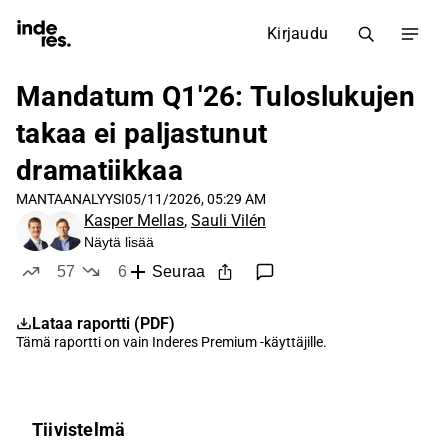
Kirjaudu
Mandatum Q1'26: Tuloslukujen
takaa ei paljastunut
dramatiikkaa
MANTA
ANALYYSI
05/11/2026, 05:29 AM
Kasper Mellas
,
Sauli Vilén
Näytä lisää
57
6
Seuraa
tykkää
ei tykkää
Lataa raportti (PDF)
Tämä raportti on vain
Inderes Premium
-käyttäjille.
Tiivistelmä