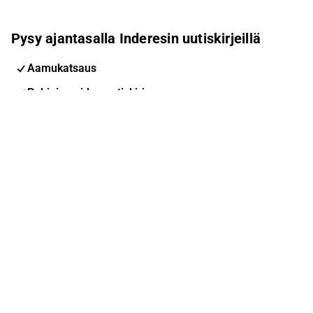
Pysy ajantasalla Inderesin uutiskirjeillä
Aamukatsaus
Pohjoismaiden uutiskirje
Pohjoismaiset tapahtumat
Inderes Femme
Sähköpostiosoite
Tilaa
Voit muuttaa asetuksiasi milloin tahansa