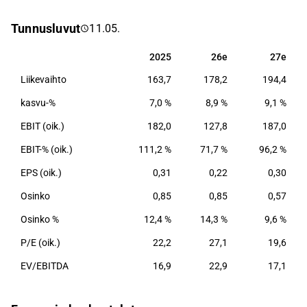
eläkejärjestelyt ja henkilökohtaisen riskivakuutuksen.
Tunnusluvut
11.05.
Suurimmat toiminnot sijaitsevat Suomessa.
2025
26e
27e
2025
26e
27e
Liikevaihto
163,7
178,2
194,4
kasvu-%
7,0 %
8,9 %
9,1 %
EBIT (oik.)
182,0
127,8
187,0
EBIT-% (oik.)
111,2 %
71,7 %
96,2 %
EPS (oik.)
0,31
0,22
0,30
Osinko
0,85
0,85
0,57
Osinko %
12,4 %
14,3 %
9,6 %
P/E (oik.)
22,2
27,1
19,6
EV/EBITDA
16,9
22,9
17,1