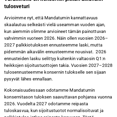
tulosveturi
Arvioimme nyt, että Mandatumin kannattavuus
skaalautuu selkeästi vielä useamman vuoden ajan,
kun aiemmin olimme arvioineet tämän painottuvan
vahvimmin vuoteen 2026. Näin ollen vuosien 2026–
2027 palkkiotuloksen ennusteemme laski, mutta
pidemmän aikavälin ennusteemme nousivat. 2026
ennusteiden lasku selittyy kuitenkin valtaosin Q1:n
heikkojen sijoitustuottojen takia. Vuosien 2027–2028
tulosennusteemme konsernin tulokselle sen sijaan
pysyvät lähes ennallaan.
Kokonaisuudessaan odotamme Mandatumin
konsernitason tuloksen saavuttavan pohjansa vuonna
2026. Vuodelta 2027 odotamme reipasta
tuloskasvua, kun sijoitustuotot normalisoituvat ja