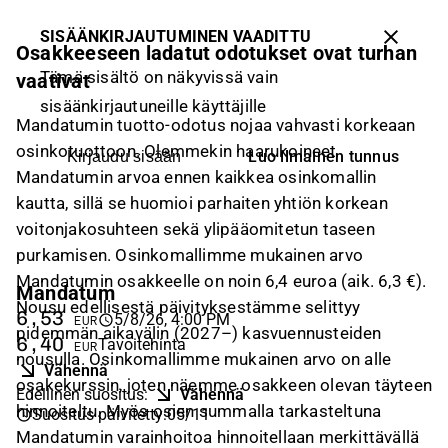
SISÄÄNKIRJAUTUMINEN VAADITTU
Osakkeeseen ladatut odotukset ovat turhan
Tämä sisältö on näkyvissä vain
vaativat
sisäänkirjautuneille käyttäjille
Mandatumin tuotto-odotus nojaa vahvasti korkeaan
osinkotuottoon. Olemmekin haarukoineet
Luo ilmainen tunnus
Kirjaudu sisään
Mandatumin arvoa ennen kaikkea osinkomallin
kautta, sillä se huomioi parhaiten yhtiön korkean
voitonjakosuhteen sekä ylipääomitetun taseen
purkamisen. Osinkomallimme mukainen arvo
Mandatumin osakkeelle on noin 6,4 euroa (aik. 6,3 €).
Mandatum
Nousu edellisestä päivityksestämme selittyy
6,53
5/8/26, 4:00 PM
EUR
pidemmän aikavälin (2027–) kasvuennusteiden
6,40
Tavoitehinta
EUR
nousulla. Osinkomallimme mukainen arvo on alle
Vähennä
osakekurssin, joten näemme osakkeen olevan täyteen
Edellinen suositus
:
Vähennä
hinnoiteltu. Myös osien summalla tarkasteltuna
Suositus päivitetty
:
05/11
Mandatumin varainhoitoa hinnoitellaan merkittävällä