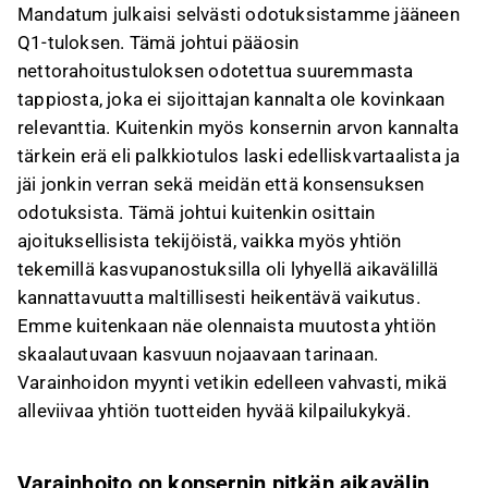
Mandatum julkaisi selvästi odotuksistamme jääneen
Q1-tuloksen. Tämä johtui pääosin
nettorahoitustuloksen odotettua suuremmasta
tappiosta, joka ei sijoittajan kannalta ole kovinkaan
relevanttia. Kuitenkin myös konsernin arvon kannalta
tärkein erä eli palkkiotulos laski edelliskvartaalista ja
jäi jonkin verran sekä meidän että konsensuksen
odotuksista. Tämä johtui kuitenkin osittain
ajoituksellisista tekijöistä, vaikka myös yhtiön
tekemillä kasvupanostuksilla oli lyhyellä aikavälillä
kannattavuutta maltillisesti heikentävä vaikutus.
Emme kuitenkaan näe olennaista muutosta yhtiön
skaalautuvaan kasvuun nojaavaan tarinaan.
Varainhoidon myynti vetikin edelleen vahvasti, mikä
alleviivaa yhtiön tuotteiden hyvää kilpailukykyä.
Varainhoito on konsernin pitkän aikavälin