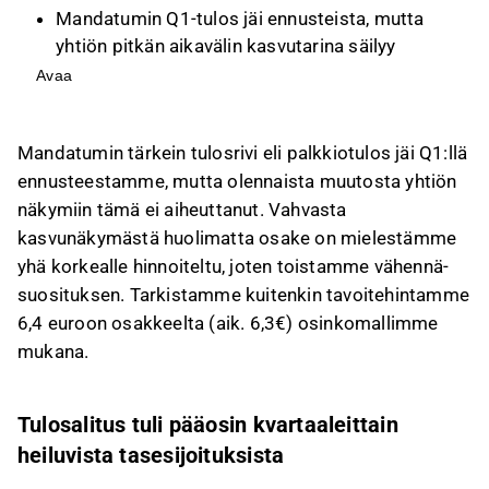
Mandatumin Q1-tulos jäi ennusteista, mutta
yhtiön pitkän aikavälin kasvutarina säilyy
vahvana, ja varainhoito toimii tulosveturina.
Avaa
Osake on analyytikon mielestä korkealle
hinnoiteltu, ja suositus pysyy vähennä-tasolla,
Mandatumin tärkein tulosrivi eli palkkiotulos jäi Q1:llä
vaikka tavoitehinta nostettiin 6,4 euroon
ennusteestamme, mutta olennaista muutosta yhtiön
osakkeelta.
näkymiin tämä ei aiheuttanut. Vahvasta
Mandatumin osinkotuotto on merkittävä, ja
kasvunäkymästä huolimatta osake on mielestämme
osinkomalli huomioi yhtiön korkean
yhä korkealle hinnoiteltu, joten toistamme vähennä-
voitonjakosuhteen sekä ylipääomitetun taseen
suosituksen. Tarkistamme kuitenkin tavoitehintamme
purkamisen.
6,4 euroon osakkeelta (aik. 6,3€) osinkomallimme
Osakkeen arvostus on täyteen hinnoiteltu,
mukana.
mutta korkea osinkotuotto rajaa laskuvaraa, ja
erinomainen operatiivinen suorituskyky tukee
osaketta.
Tulosalitus tuli pääosin kvartaaleittain
heiluvista tasesijoituksista
Tämä sisältö on tekoälyn tuottamaa. Anna siihen
liittyvää palautetta Inderesin
foorumilla
.