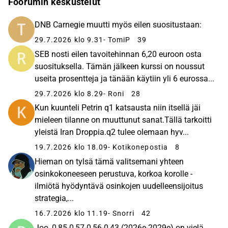
Foorumin keskustelut
DNB Carnegie muutti myös eilen suositustaan:
29.7.2026 klo 9.31
- TomiP
39
SEB nosti eilen tavoitehinnan 6,20 euroon osta
suosituksella. Tämän jälkeen kurssi on noussut
useita prosentteja ja tänään käytiin yli 6 eurossa...
29.7.2026 klo 8.29
- Roni
28
Kun kuunteli Petrin q1 katsausta niin itsellä jäi
mieleen tilanne on muuttunut sanat.Tällä tarkoitti
yleistä Iran Droppia.q2 tulee olemaan hyv...
19.7.2026 klo 18.09
- Kotikonepostia
8
Hieman on tylsä tämä valitsemani yhteen
osinkokoneeseen perustuva, korkoa korolle -
ilmiötä hyödyntävä osinkojen uudelleensijoitus
strategia,...
16.7.2026 klo 11.19
- Snorri
42
Joo, 0,85-0,57-0,56-0,43 (2026e-2029e) on vielä