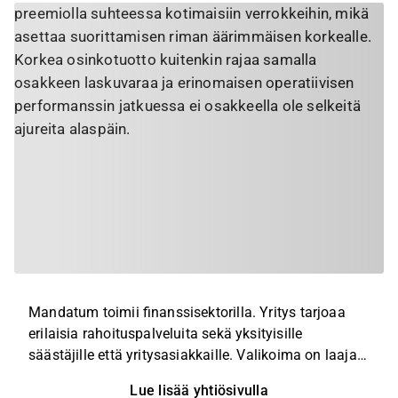
preemiolla suhteessa kotimaisiin verrokkeihin, mikä
asettaa suorittamisen riman äärimmäisen korkealle.
Korkea osinkotuotto kuitenkin rajaa samalla
osakkeen laskuvaraa ja erinomaisen operatiivisen
performanssin jatkuessa ei osakkeella ole selkeitä
ajureita alaspäin.
Mandatum toimii finanssisektorilla. Yritys tarjoaa
erilaisia rahoituspalveluita sekä yksityisille
säästäjille että yritysasiakkaille. Valikoima on laaja
ja sisältää pääosin pääoma- ja varainhoidon,
Lue lisää yhtiösivulla
säästämisen ja sijoittamisen, palkkiot ja palkkiot,