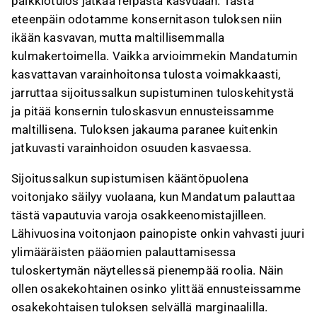
palkkiotulos jatkaa reipasta kasvuaan. Tästä
eteenpäin odotamme konsernitason tuloksen niin
ikään kasvavan, mutta maltillisemmalla
kulmakertoimella. Vaikka arvioimmekin Mandatumin
kasvattavan varainhoitonsa tulosta voimakkaasti,
jarruttaa sijoitussalkun supistuminen tuloskehitystä
ja pitää konsernin tuloskasvun ennusteissamme
maltillisena. Tuloksen jakauma paranee kuitenkin
jatkuvasti varainhoidon osuuden kasvaessa.
Sijoitussalkun supistumisen kääntöpuolena
voitonjako säilyy vuolaana, kun Mandatum palauttaa
tästä vapautuvia varoja osakkeenomistajilleen.
Lähivuosina voitonjaon painopiste onkin vahvasti juuri
ylimääräisten pääomien palauttamisessa
tuloskertymän näytellessä pienempää roolia. Näin
ollen osakekohtainen osinko ylittää ennusteissamme
osakekohtaisen tuloksen selvällä marginaalilla.