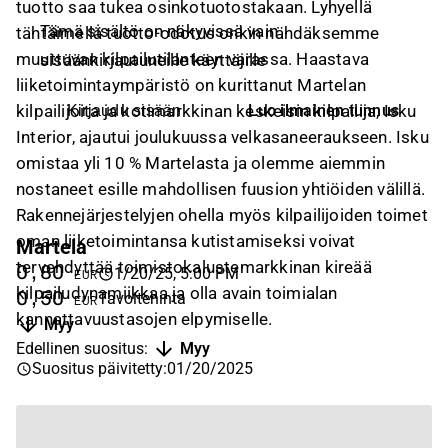
tuotto saa tukea osinkotuotostakaan. Lyhyellä
Tämä sisältö on näkyvissä vain
tähtäimellä tuotto-odotus onkin nähdäksemme
muuttuvan kilpailutilanteen varassa. Haastava
sisäänkirjautuneille käyttäjille
liiketoimintaympäristö on kurittanut Martelan
Luo ilmainen tunnus
kilpailijoita ja kotimarkkinan keskeisin kilpailija, Isku
Kirjaudu sisään
Interior, ajautui joulukuussa velkasaneeraukseen. Isku
omistaa yli 10 % Martelasta ja olemme aiemmin
nostaneet esille mahdollisen fuusion yhtiöiden välillä.
Rakennejärjestelyjen ohella myös kilpailijoiden toimet
oman liiketoimintansa kutistamiseksi voivat
Martela
tervehdyttää toimistokalustemarkkinan kireää
0,80
1/20/25, 5:00 PM
EUR
kilpailudynamiikkaa ja olla avain toimialan
0,50
Tavoitehinta
EUR
kannattavuustasojen elpymiselle.
Myy
Edellinen suositus
:
Myy
Suositus päivitetty
:
01/20/2025