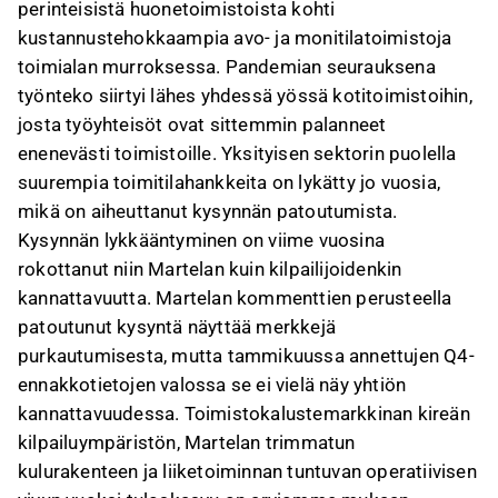
perinteisistä huonetoimistoista kohti
kustannustehokkaampia avo- ja monitilatoimistoja
toimialan murroksessa. Pandemian seurauksena
työnteko siirtyi lähes yhdessä yössä kotitoimistoihin,
josta työyhteisöt ovat sittemmin palanneet
enenevästi toimistoille. Yksityisen sektorin puolella
suurempia toimitilahankkeita on lykätty jo vuosia,
mikä on aiheuttanut kysynnän patoutumista.
Kysynnän lykkääntyminen on viime vuosina
rokottanut niin Martelan kuin kilpailijoidenkin
kannattavuutta. Martelan kommenttien perusteella
patoutunut kysyntä näyttää merkkejä
purkautumisesta, mutta tammikuussa annettujen Q4-
ennakkotietojen valossa se ei vielä näy yhtiön
kannattavuudessa. Toimistokalustemarkkinan kireän
kilpailuympäristön, Martelan trimmatun
kulurakenteen ja liiketoiminnan tuntuvan operatiivisen