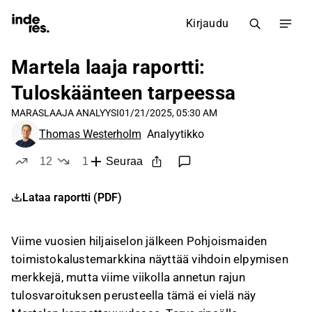
Kirjaudu
Martela laaja raportti:
Tuloskäänteen tarpeessa
MARAS
LAAJA ANALYYSI
01/21/2025, 05:30 AM
Thomas Westerholm
Analyytikko
12
1
Seuraa
tykkää
ei tykkää
Lataa raportti (PDF)
Viime vuosien hiljaiselon jälkeen Pohjoismaiden
toimistokalustemarkkina näyttää vihdoin elpymisen
merkkejä, mutta viime viikolla annetun rajun
tulosvaroituksen perusteella tämä ei vielä näy