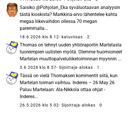
Saisiko @Pohjolan_Eka syväluotaavan analyysin
tästä kioskista? Markkina-arvo lähentelee kahta
megaa liikevaihdon ollessa 70 megan
paremmalla...
18.6.2026 klo 8.12
- katuviisas
2
Thomas on tehnyt uuden yhtiöraportin Martelasta
tuoreimpien uutisten myötä. Olemme huomioineet
Martelan muuttopalveluliiketoiminnan myynnin ...
3.6.2026 klo 8.57
- Sijoittaja-alokas
1
Tässä on vielä Thomaksen kommentit siitä, kun
Martelan toimari vaihtuu. Inderes – 26 May 26
Paluu Martelaan: Ala-Nikkola ottaa ohjat -
Inderes...
26.5.2026 klo 5.02
- Sijoittaja-alokas
0