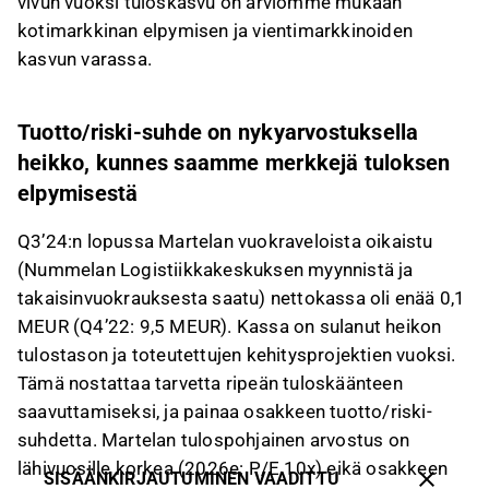
vivun vuoksi tuloskasvu on arviomme mukaan
kotimarkkinan elpymisen ja vientimarkkinoiden
kasvun varassa.
Tuotto/riski-suhde on nykyarvostuksella
heikko, kunnes saamme merkkejä tuloksen
elpymisestä
Q3’24:n lopussa Martelan vuokraveloista oikaistu
(Nummelan Logistiikkakeskuksen myynnistä ja
takaisinvuokrauksesta saatu) nettokassa oli enää 0,1
MEUR (Q4’22: 9,5 MEUR). Kassa on sulanut heikon
tulostason ja toteutettujen kehitysprojektien vuoksi.
Tämä nostattaa tarvetta ripeän tuloskäänteen
saavuttamiseksi, ja painaa osakkeen tuotto/riski-
suhdetta. Martelan tulospohjainen arvostus on
lähivuosille korkea (2026e: P/E 10x) eikä osakkeen
SISÄÄNKIRJAUTUMINEN VAADITTU