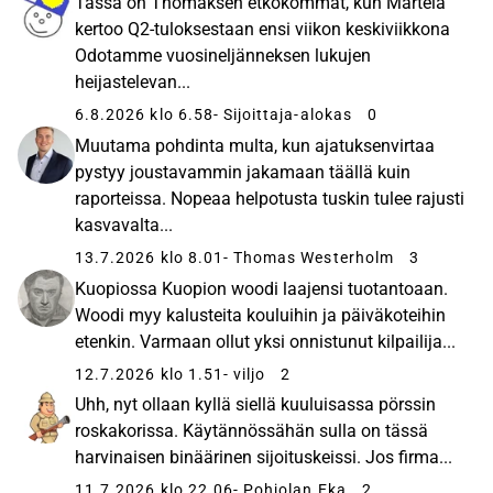
Tässä on Thomaksen etkokommat, kun Martela
kertoo Q2-tuloksestaan ensi viikon keskiviikkona
Odotamme vuosineljänneksen lukujen
heijastelevan...
6.8.2026 klo 6.58
- Sijoittaja-alokas
0
Muutama pohdinta multa, kun ajatuksenvirtaa
pystyy joustavammin jakamaan täällä kuin
raporteissa. Nopeaa helpotusta tuskin tulee rajusti
kasvavalta...
13.7.2026 klo 8.01
- Thomas Westerholm
3
Kuopiossa Kuopion woodi laajensi tuotantoaan.
Woodi myy kalusteita kouluihin ja päiväkoteihin
etenkin. Varmaan ollut yksi onnistunut kilpailija...
12.7.2026 klo 1.51
- viljo
2
Uhh, nyt ollaan kyllä siellä kuuluisassa pörssin
roskakorissa. Käytännössähän sulla on tässä
harvinaisen binäärinen sijoituskeissi. Jos firma...
11.7.2026 klo 22.06
- Pohjolan Eka
2