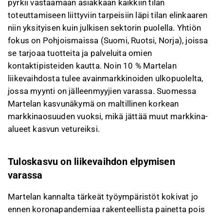
pyrkii vastaamaan asiakkaan kaikkiin tilan
toteuttamiseen liittyviin tarpeisiin läpi tilan elinkaaren
niin yksityisen kuin julkisen sektorin puolella. Yhtiön
fokus on Pohjoismaissa (Suomi, Ruotsi, Norja), joissa
se tarjoaa tuotteita ja palveluita omien
kontaktipisteiden kautta. Noin 10 % Martelan
liikevaihdosta tulee avainmarkkinoiden ulkopuolelta,
jossa myynti on jälleenmyyjien varassa. Suomessa
Martelan kasvunäkymä on maltillinen korkean
markkinaosuuden vuoksi, mikä jättää muut markkina-
alueet kasvun vetureiksi.
Tuloskasvu on liikevaihdon elpymisen
varassa
Martelan kannalta tärkeät työympäristöt kokivat jo
ennen koronapandemiaa rakenteellista painetta pois