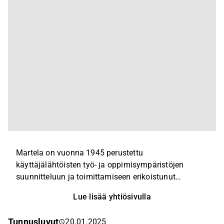
Martela on vuonna 1945 perustettu
käyttäjälähtöisten työ- ja oppimisympäristöjen
suunnitteluun ja toimittamiseen erikoistunut
palveluyhtiö. Martelan tarjoama on
Lue lisää yhtiösivulla
kokonaisvaltainen, sillä yhtiön portfolio kattaa
yksittäisten kaluste-, suunnittelu- ja
Tunnusluvut
20.01.2025