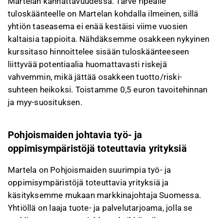
Martelan kannattavuudessa. Tarve ripeälle
tuloskäänteelle on Martelan kohdalla ilmeinen, sillä
yhtiön taseasema ei enää kestäisi viime vuosien
kaltaisia tappioita. Nähdäksemme osakkeen nykyinen
kurssitaso hinnoittelee sisään tuloskäänteeseen
liittyvää potentiaalia huomattavasti riskejä
vahvemmin, mikä jättää osakkeen tuotto/riski-
suhteen heikoksi. Toistamme 0,5 euron tavoitehinnan
ja myy-suosituksen.
Pohjoismaiden johtavia työ- ja
oppimisympäristöjä toteuttavia yrityksiä
Martela on Pohjoismaiden suurimpia työ- ja
oppimisympäristöjä toteuttavia yrityksiä ja
käsityksemme mukaan markkinajohtaja Suomessa.
Yhtiöllä on laaja tuote- ja palvelutarjoama, jolla se