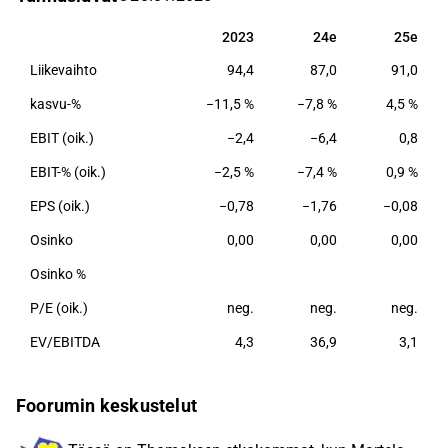
sisustusratkaisuiden lisäksi myös kohdetilojen
elinkaaripalvelut. Päämarkkina-alueita yhtiölle on
2023
24e
25e
2023
24e
25e
Suomi, Ruotsi ja Norja, minkä lisäksi he myyvät
Liikevaihto
94,4
87,0
91,0
ratkaisuja jälleenmyyjäverkostonsa kautta. Tuotanto
sijaitsee Suomessa ja Puolassa.
kasvu-%
−11,5 %
−7,8 %
4,5 %
EBIT (oik.)
−2,4
−6,4
0,8
EBIT-% (oik.)
−2,5 %
−7,4 %
0,9 %
EPS (oik.)
−0,78
−1,76
−0,08
Osinko
0,00
0,00
0,00
Osinko %
P/E (oik.)
neg.
neg.
neg.
EV/EBITDA
4,3
36,9
3,1
Foorumin keskustelut