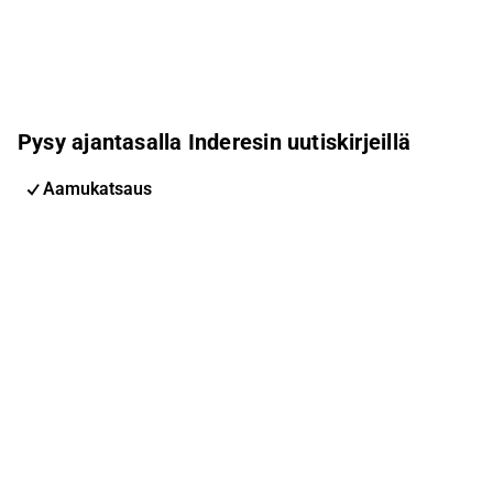
Pysy ajantasalla Inderesin uutiskirjeillä
Aamukatsaus
Pohjoismaiden uutiskirje
Pohjoismaiset tapahtumat
Inderes Femme
Sähköpostiosoite
Tilaa