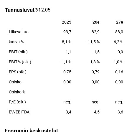
yksittäisten kaluste-, suunnittelu- ja
Tunnusluvut
12.05.
sisustusratkaisuiden lisäksi myös kohdetilojen
elinkaaripalvelut. Päämarkkina-alueita yhtiölle on
2025
26e
27e
2025
26e
27e
Suomi, Ruotsi ja Norja, minkä lisäksi he myyvät
Liikevaihto
93,7
82,9
88,0
ratkaisuja jälleenmyyjäverkostonsa kautta. Tuotanto
sijaitsee Suomessa ja Puolassa.
kasvu-%
8,1 %
−11,5 %
6,2 %
EBIT (oik.)
−1,1
−1,5
0,9
EBIT-% (oik.)
−1,1 %
−1,8 %
1,0 %
EPS (oik.)
−0,75
−0,79
−0,16
Osinko
0,00
0,00
0,00
Osinko %
P/E (oik.)
neg.
neg.
neg.
EV/EBITDA
3,4
4,5
3,6
Foorumin keskustelut