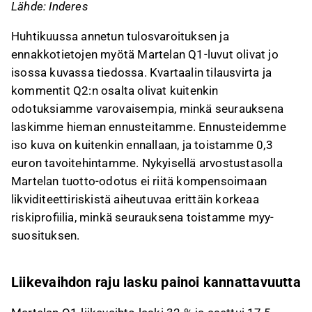
Tämä sisältö on tekoälyn tuottamaa. Anna siihen
Lähde: Inderes
liittyvää palautetta Inderesin
foorumilla
.
Huhtikuussa annetun tulosvaroituksen ja
ennakkotietojen myötä Martelan Q1-luvut olivat jo
isossa kuvassa tiedossa. Kvartaalin tilausvirta ja
kommentit Q2:n osalta olivat kuitenkin
odotuksiamme varovaisempia, minkä seurauksena
laskimme hieman ennusteitamme. Ennusteidemme
iso kuva on kuitenkin ennallaan, ja toistamme 0,3
euron tavoitehintamme. Nykyisellä arvostustasolla
Martelan tuotto-odotus ei riitä kompensoimaan
likviditeettiriskistä aiheutuvaa erittäin korkeaa
riskiprofiilia, minkä seurauksena toistamme myy-
suosituksen.
Liikevaihdon raju lasku painoi kannattavuutta