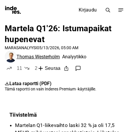
Kirjaudu
Martela Q1'26: Istumapaikat
hupenevat
MARAS
ANALYYSI
05/13/2026, 05:00 AM
Thomas Westerholm
Analyytikko
11
2
Seuraa
tykkää
ei tykkää
Lataa raportti (PDF)
Tämä raportti on vain
Inderes Premium
-käyttäjille.
Tiivistelmä
Martelan Q1-liikevaihto laski 32 % ja oli 17,5