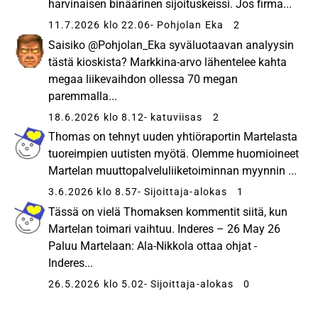
harvinaisen binäärinen sijoituskeissi. Jos firma...
11.7.2026 klo 22.06
- Pohjolan Eka
2
Saisiko @Pohjolan_Eka syväluotaavan analyysin
tästä kioskista? Markkina-arvo lähentelee kahta
megaa liikevaihdon ollessa 70 megan
paremmalla...
18.6.2026 klo 8.12
- katuviisas
2
Thomas on tehnyt uuden yhtiöraportin Martelasta
tuoreimpien uutisten myötä. Olemme huomioineet
Martelan muuttopalveluliiketoiminnan myynnin ...
3.6.2026 klo 8.57
- Sijoittaja-alokas
1
Tässä on vielä Thomaksen kommentit siitä, kun
Martelan toimari vaihtuu. Inderes – 26 May 26
Paluu Martelaan: Ala-Nikkola ottaa ohjat -
Inderes...
26.5.2026 klo 5.02
- Sijoittaja-alokas
0