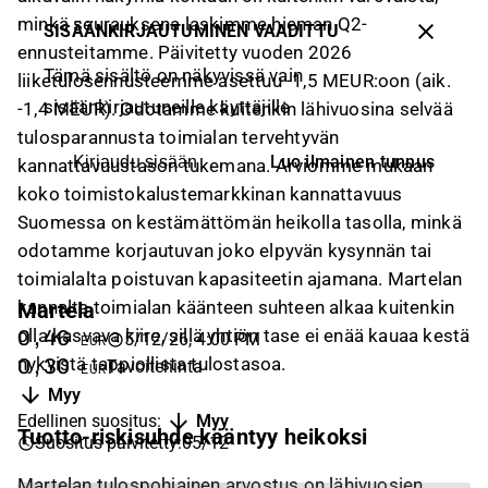
minkä seurauksena laskimme hieman Q2-
SISÄÄNKIRJAUTUMINEN VAADITTU
ennusteitamme. Päivitetty vuoden 2026
Tämä sisältö on näkyvissä vain
liiketulosennusteemme asettuu -1,5 MEUR:oon (aik.
sisäänkirjautuneille käyttäjille
-1,4 MEUR). Odotamme kuitenkin lähivuosina selvää
tulosparannusta toimialan tervehtyvän
Luo ilmainen tunnus
Kirjaudu sisään
kannattavuustason tukemana. Arviomme mukaan
koko toimistokalustemarkkinan kannattavuus
Suomessa on kestämättömän heikolla tasolla, minkä
odotamme korjautuvan joko elpyvän kysynnän tai
toimialalta poistuvan kapasiteetin ajamana. Martelan
kannalta toimialan käänteen suhteen alkaa kuitenkin
Martela
olla kasvava kiire, sillä yhtiön tase ei enää kauaa kestä
0,46
5/12/26, 4:00 PM
EUR
nykyistä tappiollista tulostasoa.
0,30
Tavoitehinta
EUR
Myy
Edellinen suositus
:
Myy
Tuotto-riskisuhde kääntyy heikoksi
Suositus päivitetty
:
05/12
Martelan tulospohjainen arvostus on lähivuosien