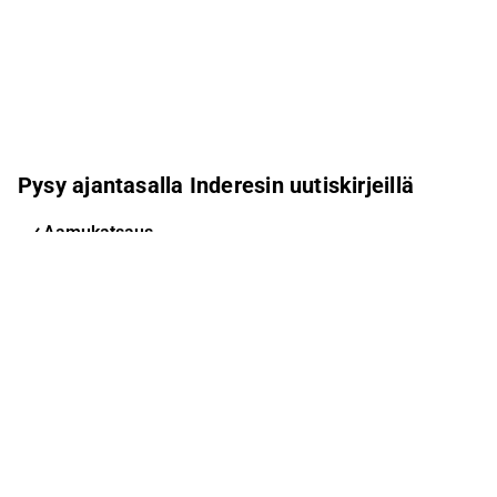
Pysy ajantasalla Inderesin uutiskirjeillä
Aamukatsaus
Pohjoismaiden uutiskirje
Pohjoismaiset tapahtumat
Inderes Femme
Sähköpostiosoite