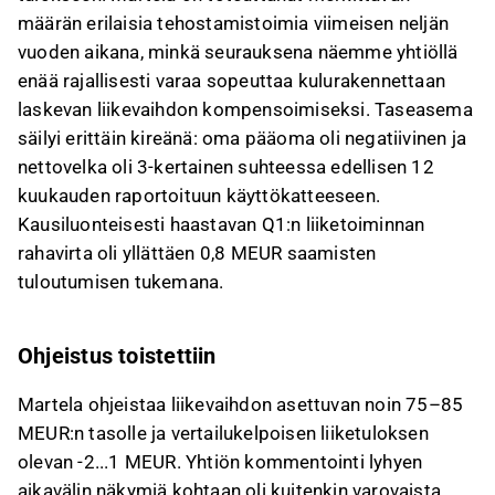
määrän erilaisia tehostamistoimia viimeisen neljän
vuoden aikana, minkä seurauksena näemme yhtiöllä
enää rajallisesti varaa sopeuttaa kulurakennettaan
laskevan liikevaihdon kompensoimiseksi. Taseasema
säilyi erittäin kireänä: oma pääoma oli negatiivinen ja
nettovelka oli 3-kertainen suhteessa edellisen 12
kuukauden raportoituun käyttökatteeseen.
Kausiluonteisesti haastavan Q1:n liiketoiminnan
rahavirta oli yllättäen 0,8 MEUR saamisten
tuloutumisen tukemana.
Ohjeistus toistettiin
Martela ohjeistaa liikevaihdon asettuvan noin 75–85
MEUR:n tasolle ja vertailukelpoisen liiketuloksen
olevan -2...1 MEUR. Yhtiön kommentointi lyhyen
aikavälin näkymiä kohtaan oli kuitenkin varovaista,