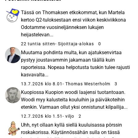
Tässä on Thomaksen etkokommat, kun Martela
kertoo Q2-tuloksestaan ensi viikon keskiviikkona
Odotamme vuosineljänneksen lukujen
heijastelevan...
22 tuntia sitten
- Sijoittaja-alokas
0
Muutama pohdinta multa, kun ajatuksenvirtaa
pystyy joustavammin jakamaan täällä kuin
raporteissa. Nopeaa helpotusta tuskin tulee rajusti
kasvavalta...
13.7.2026 klo 8.01
- Thomas Westerholm
3
Kuopiossa Kuopion woodi laajensi tuotantoaan.
Woodi myy kalusteita kouluihin ja päiväkoteihin
etenkin. Varmaan ollut yksi onnistunut kilpailija...
12.7.2026 klo 1.51
- viljo
2
Uhh, nyt ollaan kyllä siellä kuuluisassa pörssin
roskakorissa. Käytännössähän sulla on tässä