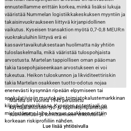
ennusteillamme erittäin korkea, minkä lisäksi lukuja
vääristää Nummelan logistiikkakeskuksen myyntiin ja
takaisinvuokraukseen liittyvä kirjanpidollinen
vaikutus. Kyseisen transaktion myötä 0,7-0,8 MEUR:n
vuokrakuluihin liittyvä erä ei
kassavirtavaikutuksestaan huolimatta näy yhtiön
tuloslaskelmalla, mikä vääristää tulospohjaista
arvostusta. Martelan tappiollisen oman pääoman
takia tasepohjaiseenkaan arvostukseen ei voi
tukeutua. Heikon tuloskunnon ja likviditeettiriskin
takia Martelan osakkeen tuotto-odotus nojaa
enenevästi kysynnän ripeään elpymiseen tai
spekulatiivisiin muutoksiin toimistokalustemarkkinan
Martela on vuonna 1945 perustettu
kilpailudynamiikassa. Kyseinen potentiaali on
käyttäjälähtöisten työ- ja oppimisympäristöjen
mielestämme laiha korvaus osakkeen erittäin
suunnitteluun ja toimittamiseen erikoistunut
korkeaan riskiprofiiliin nähden.
palveluyhtiö. Martelan tarjoama on
Lue lisää yhtiösivulla
kokonaisvaltainen, sillä yhtiön portfolio kattaa