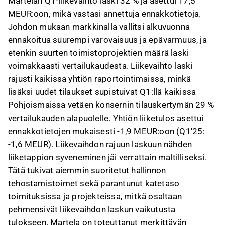
Martelan Q1-liikevaihto laski 32 % ja asettui 17,5
MEUR:oon, mikä vastasi annettuja ennakkotietoja.
Johdon mukaan markkinalla vallitsi alkuvuonna
ennakoitua suurempi varovaisuus ja epävarmuus, ja
etenkin suurten toimistoprojektien määrä laski
voimakkaasti vertailukaudesta. Liikevaihto laski
rajusti kaikissa yhtiön raportointimaissa, minkä
lisäksi uudet tilaukset supistuivat Q1:llä kaikissa
Pohjoismaissa vetäen konsernin tilauskertymän 29 %
vertailukauden alapuolelle. Yhtiön liiketulos asettui
ennakkotietojen mukaisesti -1,9 MEUR:oon (Q1'25:
-1,6 MEUR). Liikevaihdon rajuun laskuun nähden
liiketappion syveneminen jäi verrattain maltilliseksi.
Tätä tukivat aiemmin suoritetut hallinnon
tehostamistoimet sekä parantunut katetaso
toimituksissa ja projekteissa, mitkä osaltaan
pehmensivät liikevaihdon laskun vaikutusta
tulokseen. Martela on toteuttanut merkittävän