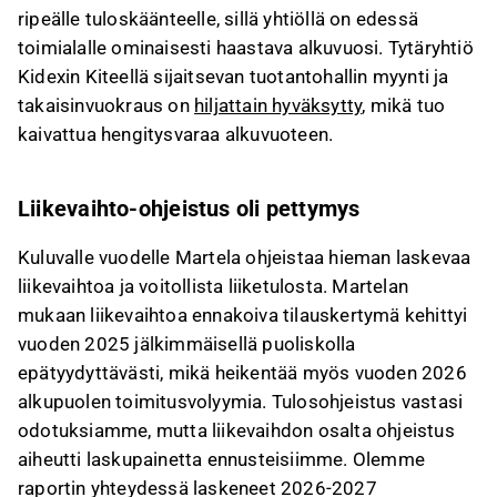
ripeälle tuloskäänteelle, sillä yhtiöllä on edessä
toimialalle ominaisesti haastava alkuvuosi. Tytäryhtiö
Kidexin Kiteellä sijaitsevan tuotantohallin myynti ja
takaisinvuokraus on
hiljattain hyväksytty
, mikä tuo
kaivattua hengitysvaraa alkuvuoteen.
Liikevaihto-ohjeistus oli pettymys
Kuluvalle vuodelle Martela ohjeistaa hieman laskevaa
liikevaihtoa ja voitollista liiketulosta. Martelan
mukaan liikevaihtoa ennakoiva tilauskertymä kehittyi
vuoden 2025 jälkimmäisellä puoliskolla
epätyydyttävästi, mikä heikentää myös vuoden 2026
alkupuolen toimitusvolyymia. Tulosohjeistus vastasi
odotuksiamme, mutta liikevaihdon osalta ohjeistus
aiheutti laskupainetta ennusteisiimme. Olemme
raportin yhteydessä laskeneet 2026-2027