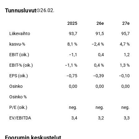
yksittäisten kaluste-, suunnittelu- ja
Tunnusluvut
26.02.
sisustusratkaisuiden lisäksi myös kohdetilojen
elinkaaripalvelut. Päämarkkina-alueita yhtiölle on
2025
26e
27e
2025
26e
27e
Suomi, Ruotsi ja Norja, minkä lisäksi he myyvät
Liikevaihto
93,7
91,5
95,7
ratkaisuja jälleenmyyjäverkostonsa kautta. Tuotanto
sijaitsee Suomessa ja Puolassa.
kasvu-%
8,1 %
−2,4 %
4,7 %
EBIT (oik.)
−1,1
0,4
1,2
EBIT-% (oik.)
−1,1 %
0,4 %
1,3 %
EPS (oik.)
−0,75
−0,39
−0,10
Osinko
0,00
0,00
0,00
Osinko %
P/E (oik.)
neg.
neg.
neg.
EV/EBITDA
3,4
3,2
3,3
Foorumin keskustelut