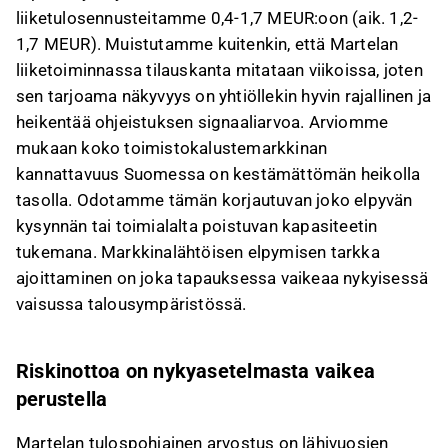
liiketulosennusteitamme 0,4-1,7 MEUR:oon (aik. 1,2-
1,7 MEUR). Muistutamme kuitenkin, että Martelan
liiketoiminnassa tilauskanta mitataan viikoissa, joten
sen tarjoama näkyvyys on yhtiöllekin hyvin rajallinen ja
heikentää ohjeistuksen signaaliarvoa. Arviomme
mukaan koko toimistokalustemarkkinan
kannattavuus Suomessa on kestämättömän heikolla
tasolla. Odotamme tämän korjautuvan joko elpyvän
kysynnän tai toimialalta poistuvan kapasiteetin
tukemana. Markkinalähtöisen elpymisen tarkka
ajoittaminen on joka tapauksessa vaikeaa nykyisessä
vaisussa talousympäristössä.
Riskinottoa on nykyasetelmasta vaikea
perustella
Martelan tulospohjainen arvostus on lähivuosien