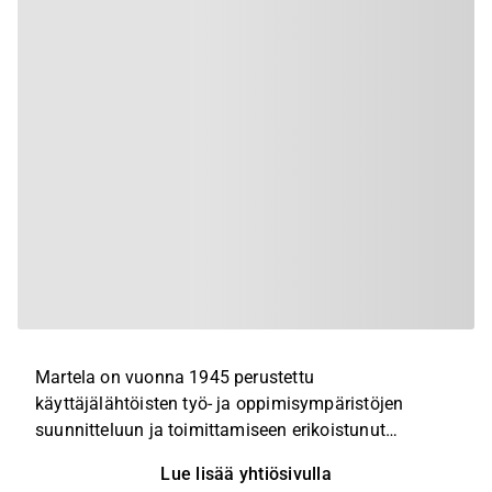
Martela on vuonna 1945 perustettu
käyttäjälähtöisten työ- ja oppimisympäristöjen
suunnitteluun ja toimittamiseen erikoistunut
palveluyhtiö. Martelan tarjoama on
Lue lisää yhtiösivulla
kokonaisvaltainen, sillä yhtiön portfolio kattaa