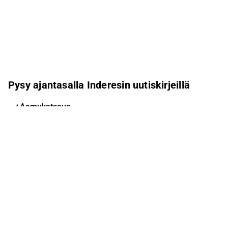
Pysy ajantasalla Inderesin uutiskirjeillä
Aamukatsaus
Pohjoismaiden uutiskirje
Pohjoismaiset tapahtumat
Inderes Femme
Sähköpostiosoite