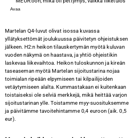
MEUR:oon, mikä oli pettymys, vaikka liiketulos
parani 0,1 MEUR:oon vertailukauden -1,8
Avaa
MEUR:sta.
Yhtiö ohjeistaa kuluvana vuonna hieman
Martelan Q4-luvut olivat isossa kuvassa
laskevaa liikevaihtoa ja voitollista liiketulosta,
yllätyksettömät joulukuussa päivitetyn ohjeistuksen
mutta tilauskertymän heikkous heikentää
jälkeen. H2:n heikon tilauskertymän myötä kuluvan
näkymiä.
vuoden näkymä on haastava, ja yhtiö ohjeistikin
Martelan oma pääoma on negatiivinen, ja
laskevaa liikevaihtoa. Heikon tuloskunnon ja kireän
nettovelat ovat korkealla tasolla, mikä
taseaseman myötä Martelan sijoitustarina nojaa
korostaa ripeän tuloskäänteen tarvetta.
toimialan ripeään elpymiseen tai kilpailijoiden
Osakkeen tuotto-odotus nojaa kysynnän
vetäytymiseen alalta. Kummastakaan ei kuitenkaan
elpymiseen tai markkinadynamiikan
toistaiseksi ole selviä merkkejä, mikä heittää varjon
muutoksiin, mutta riskiprofiili on erittäin
sijoitustarinan ylle. Toistamme myy-suosituksemme
korkea.
ja päivitämme tavoitehintamme 0,4 euroon (aik. 0,5
Tämä sisältö on tekoälyn tuottamaa. Anna siihen
eur).
liittyvää palautetta Inderesin
foorumilla
.