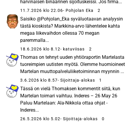
harvinaisen binäärinen sijoituskeissi. Jos firma...
11.7.2026 klo 22.06
- Pohjolan Eka
2
Saisiko @Pohjolan_Eka syväluotaavan analyysin
tästä kioskista? Markkina-arvo lähentelee kahta
megaa liikevaihdon ollessa 70 megan
paremmalla...
18.6.2026 klo 8.12
- katuviisas
2
Thomas on tehnyt uuden yhtiöraportin Martelasta
tuoreimpien uutisten myötä. Olemme huomioineet
Martelan muuttopalveluliiketoiminnan myynnin ...
3.6.2026 klo 8.57
- Sijoittaja-alokas
1
Tässä on vielä Thomaksen kommentit siitä, kun
Martelan toimari vaihtuu. Inderes – 26 May 26
Paluu Martelaan: Ala-Nikkola ottaa ohjat -
Inderes...
26.5.2026 klo 5.02
- Sijoittaja-alokas
0