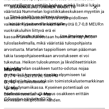
ennusteillamme erittäin korkea, minkä lisäksi lukuja
SISÄÄNKIRJAUTUMINEN VAADITTU
vääristää Nummelan logistiikkakeskuksen myyntiin ja
Tämä sisältö on näkyvissä vain
takaisinvuokraukseen liittyvä kirjanpidollinen
sisäänkirjautuneille käyttäjille
vaikutus. Kyseisen transaktion myötä 0,7-0,8 MEUR:n
vuokrakuluihin liittyvä erä ei
Luo ilmainen tunnus
Kirjaudu sisään
kassavirtavaikutuksestaan huolimatta näy yhtiön
tuloslaskelmalla, mikä vääristää tulospohjaista
arvostusta. Martelan tappiollisen oman pääoman
takia tasepohjaiseenkaan arvostukseen ei voi
tukeutua. Heikon tuloskunnon ja likviditeettiriskin
takia Martelan osakkeen tuotto-odotus nojaa
Martela
enenevästi kysynnän ripeään elpymiseen tai
0,74
2/25/26, 5:00 PM
EUR
spekulatiivisiin muutoksiin toimistokalustemarkkinan
0,40
Tavoitehinta
EUR
kilpailudynamiikassa. Kyseinen potentiaali on
Myy
mielestämme laiha korvaus osakkeen erittäin
Edellinen suositus
:
Myy
Suositus päivitetty
:
02/26
korkeaan riskiprofiiliin nähden.