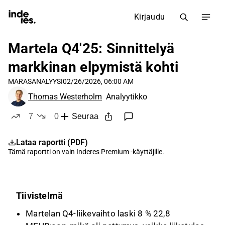
Kirjaudu
Martela Q4'25: Sinnittelyä
markkinan elpymistä kohti
MARAS
ANALYYSI
02/26/2026, 06:00 AM
Thomas Westerholm
Analyytikko
7
0
Seuraa
tykkää
ei tykkää
Lataa raportti (PDF)
Tämä raportti on vain
Inderes Premium
-käyttäjille.
Tiivistelmä
Martelan Q4-liikevaihto laski 8 % 22,8