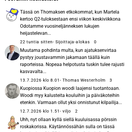
Tässä on Thomaksen etkokommat, kun Martela
kertoo Q2-tuloksestaan ensi viikon keskiviikkona
Odotamme vuosineljänneksen lukujen
heijastelevan...
22 tuntia sitten
- Sijoittaja-alokas
0
Muutama pohdinta multa, kun ajatuksenvirtaa
pystyy joustavammin jakamaan täällä kuin
raporteissa. Nopeaa helpotusta tuskin tulee rajusti
kasvavalta...
13.7.2026 klo 8.01
- Thomas Westerholm
3
Kuopiossa Kuopion woodi laajensi tuotantoaan.
Woodi myy kalusteita kouluihin ja päiväkoteihin
etenkin. Varmaan ollut yksi onnistunut kilpailija...
12.7.2026 klo 1.51
- viljo
2
Uhh, nyt ollaan kyllä siellä kuuluisassa pörssin
roskakorissa. Käytännössähän sulla on tässä