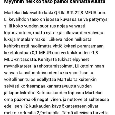
Myynnin heikko taso painoi kannattavuutta
Martelan liikevaihto laski Q4:llä 8 % 22,8 MEUR:oon.
Liikevaihdon taso on isossa kuvassa selvä pettymys,
sillä koko vuoden suoritus nojaa vahvasti
loppuvuoteen, mutta nyt se jäi alkuvuoden vahvoja
lukuja matalammaksi. Liikevaihdon heikosta
kehityksestä huolimatta yhtiö kykeni parantamaan
liiketulostaan 0,1 MEUR:oon vertailukauden -1,8
MEUR:n tasosta. Kehitystä tukivat elpyneet
myyntikatteet ja tehostamistoimet. Liiketoiminnan
vahvan kausiluonteisuuden takia vuositasolla
voitollinen tulos edellyttää Martelalta kuitenkin
selvästi korkeampaa kannattavuutta vuoden
jälkipuoliskolta. Katsauskauden lopussa Martelan
oma pääoma oli negatiivinen, ja nettovelat suhteessa
edellisen 12 kuukauden käyttökatteeseen olivat
melko korkealla 2,9x-tasolla. Tämä alleviivaa tarvetta