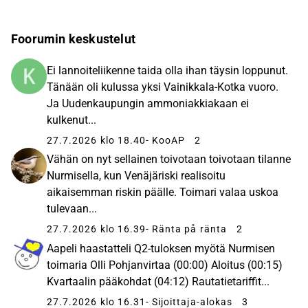
Foorumin keskustelut
Ei lannoiteliikenne taida olla ihan täysin loppunut.
Tänään oli kulussa yksi Vainikkala-Kotka vuoro.
Ja Uudenkaupungin ammoniakkiakaan ei
kulkenut...
27.7.2026 klo 18.40
- KooAP
2
Vähän on nyt sellainen toivotaan toivotaan tilanne
Nurmisella, kun Venäjäriski realisoitu
aikaisemman riskin päälle. Toimari valaa uskoa
tulevaan...
27.7.2026 klo 16.39
- Ränta på ränta
2
Aapeli haastatteli Q2-tuloksen myötä Nurmisen
toimaria Olli Pohjanvirtaa (00:00) Aloitus (00:15)
Kvartaalin pääkohdat (04:12) Rautatietariffit...
27.7.2026 klo 16.31
- Sijoittaja-alokas
3