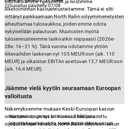
odotuksiamme ripeämmin ja nostimme
Suositus päivitetty
:
07/08
liiketoiminnan kasvuennusteitamme. Tämä ei silti
riittänyt paikkaamaan North Railin volyymimenetysten
aiheuttamaa tulosaukkoa, joiden emme odota
nykyisellään palautuvan. Muutosten myötä
tulosennusteemme laskivatkin reippaasti (2026e-
28e: 16–21 %). Tänä vuonna odotamme yhtiön
liikevaihdon laskevan nyt 105 MEUR:oon (aik. 110
MEUR) ja oikaistun EBITAn asettuvan 13,7 MEUR:oon
(aik. 16,4 MEUR).
Jäämme vielä kyytiin seuraamaan Euroopan
valloitusta
Näkemyksemme mukaan Keski-Euroopan kasvun
onnistuminen on nyt kriittisessä roolissa
Nurminen Logistics on vuonna 1886 perustettu
logistiikkapalveluyhtiö, jonka palveluihin kuuluvat
sijoitustarinan kannalta North Railin tuloksen laskun