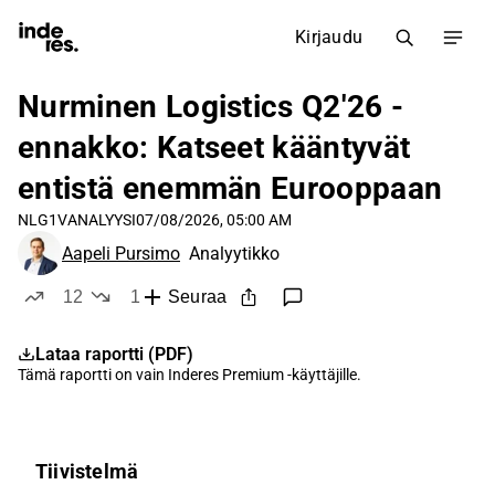
Kirjaudu
Nurminen Logistics Q2'26 -
ennakko: Katseet kääntyvät
entistä enemmän Eurooppaan
NLG1V
ANALYYSI
07/08/2026, 05:00 AM
Aapeli Pursimo
Analyytikko
12
1
Seuraa
tykkää
ei tykkää
Lataa raportti (PDF)
Tämä raportti on vain
Inderes Premium
-käyttäjille.
Tiivistelmä