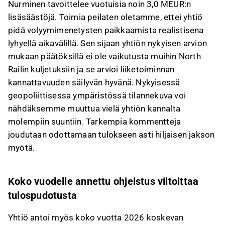
Nurminen tavoittelee vuotuisia noin 3,0 MEUR:n
lisäsäästöjä. Toimia peilaten oletamme, ettei yhtiö
pidä volyymimenetysten paikkaamista realistisena
lyhyellä aikavälillä. Sen sijaan yhtiön nykyisen arvion
mukaan päätöksillä ei ole vaikutusta muihin North
Railin kuljetuksiin ja se arvioi liiketoiminnan
kannattavuuden säilyvän hyvänä. Nykyisessä
geopoliittisessa ympäristössä tilannekuva voi
nähdäksemme muuttua vielä yhtiön kannalta
molempiin suuntiin. Tarkempia kommentteja
joudutaan odottamaan tulokseen asti hiljaisen jakson
myötä.
Koko vuodelle annettu ohjeistus viitoittaa
tulospudotusta
Yhtiö antoi myös koko vuotta 2026 koskevan