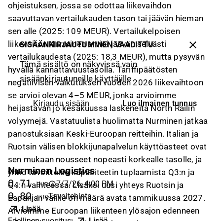
ohjeistuksen, jossa se odottaa liikevaihdon
saavuttavan vertailukauden tason tai jäävän hieman
sen alle (2025: 109 MEUR). Vertailukelpoisen
liikevoiton Nurminen arvioi jäävän selvästi
SISÄÄNKIRJAUTUMINEN VAADITTU
vertailukaudesta (2025: 18,3 MEUR), mutta pysyvän
Tämä sisältö on näkyvissä vain
hyvällä kannattavuustasolla. Tariffipäätösten
sisäänkirjautuneille käyttäjille
negatiivisen vaikutuksen vuoden 2026 liikevaihtoon
se arvioi olevan 4–5 MEUR, jonka arvioimme
Luo ilmainen tunnus
Kirjaudu sisään
heijastavan jo kesäkuussa laskeneita North Railin
volyymejä. Vastatuulista huolimatta Nurminen jatkaa
panostuksiaan Keski-Euroopan reitteihin. Italian ja
Ruotsin välisen blokkijunapalvelun käyttöasteet ovat
sen mukaan nousseet nopeasti korkealle tasolle, ja
Nurminen Logistics
yhtiö tavoittelee kapasiteetin tuplaamista Q3:n ja
0,71
7/7/26, 4:00 PM
Q4:n vaihteessa. Lisäksi uusi yhteys Ruotsin ja
EUR
0,80
Tavoitehinta
Espanjan välille on määrä avata tammikuussa 2027.
EUR
Lisää
Arvioimme Euroopan liikenteen ylösajon edenneen
Edellinen suositus
:
Lisää