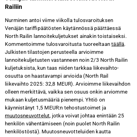
Railiin
Nurminen antoi viime viikolla tulosvaroituksen
Venäjän tariffipäätösten käytännössä päättäessä
North Railin lannoitekuljetukset ainakin toistaiseksi.
Kommentoimme tulosvaroitusta tuoreeltaan
täällä
.
Julkisten tilastojen perusteella arvioimme
lannoitekuljetusten vastanneen noin 2/3 North Railin
kuljetuksista, kun taas niiden tarkkaa liikevaihto-
osuutta on haastavampi arvioida (North Rail
liikevaihto 2025: 32,8 MEUR). Arvioimme liikevaihdon
olleen merkittävä, vaikka sen osuus onkin arviomme
mukaan kuljetusmääriä pienempi. Yhtiö on
käynnistänyt 1,5 MEUR:n tehostustoimet ja
muutosneuvottelut
, jotka voivat johtaa enintään 25
henkilön vähentämiseen (noin puolet North Railin
henkilöstöstä). Muutosneuvotteluiden kautta