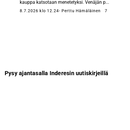
kauppa katsotaan menetetyksi. Venäjän p...
8.7.2026 klo 12.24
- Perttu Hämäläinen
7
Pysy ajantasalla Inderesin uutiskirjeillä
Aamukatsaus
Pohjoismaiden uutiskirje
Pohjoismaiset tapahtumat
Inderes Femme