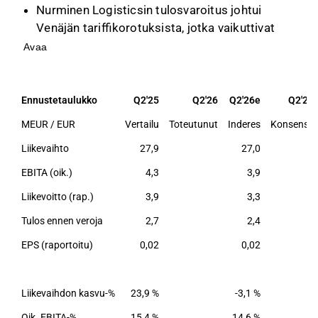
Nurminen Logisticsin tulosvaroitus johtui
Venäjän tariffikorotuksista, jotka vaikuttivat
merkittävästi North Railin volyymeihin ja
Avaa
liikevaihtoon.
Yhtiö odottaa vuoden 2026 liikevaihdon jäävän
hieman vertailukauden tason alle, ja
Ennustetaulukko
Q2'25
Q2'26
Q2'26e
Q2'26
vertailukelpoisen liikevoiton laskevan selvästi,
MEUR / EUR
Vertailu
Toteutunut
Inderes
Konsensu
mutta pysyvän hyvällä tasolla.
Liikevaihto
27,9
27,0
Keski-Euroopan rautatieliiketoiminnan kasvu
EBITA (oik.)
4,3
3,9
on kriittisessä roolissa, ja yhtiö panostaa
uusiin reitteihin, kuten Ruotsin ja Espanjan
Liikevoitto (rap.)
3,9
3,3
väliseen yhteyteen.
Tulos ennen veroja
2,7
2,4
Osakkeen arvostus on maltillinen, ja Euroopan
EPS (raportoitu)
0,02
0,02
liiketoiminnan kehitystä seurataan tarkasti
geopoliittisten riskien vuoksi.
Liikevaihdon kasvu-%
23,9 %
-3,1 %
Tämä sisältö on tekoälyn tuottamaa. Anna siihen
liittyvää palautetta Inderesin
foorumilla
.
Oik. EBITA-%
15,4 %
14,6 %