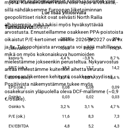
nykyisin rautatiekuljetukset Aasian ja Suomen välillä
myötä. Kansainvälinen kasvu olisi myös arvokasta,
sekä Baltian alueella. Lisäksi yhtiö tarjoaa erilaisia
sillä nähdäksemme Euroopan liiketoiminnan
Lue lisää yhtiösivulla
terminaali- ja huolintapalveluita.
geopoliittiset riskit ovat selvästi North Railia
alhaisempia, mikä tukisi myös hyväksyttävää
Tunnusluvut
08.07.
arvostusta. Ennusteillamme osakkeen PPA-poistoista
2025
26e
27e
oikaistut P/E-kertoimet vuosille 2026 ja 2027 ovat 9x
2025
26e
27e
ja 8x. Tulospohjaista arvostusta voi pitää maltillisena,
Liikevaihto
109,4
105,2
114,3
mikä on myös kokonaiskuva huomioiden
kasvu-%
4,4 %
−3,8 %
8,7 %
mielestämme jokseenkin perusteltua. Nykyarvostus
EBIT (oik.)
18,3
13,7
14,2
antaa mielestämme kuitenkin aihetta seurata
Euroopan liikenteen kehitystä osakkeen kyydissä.
EBIT-% (oik.)
16,7 %
13,0 %
12,4 %
Positiivista näkemystämme tukee myös
EPS (oik.)
0,08
0,08
0,09
osakekurssin yläpuolella oleva DCF-mallimme (~0,9
Osinko
0,03
0,02
0,03
€/osake).
Osinko %
3,2 %
3,1 %
4,7 %
P/E (oik.)
11,6
8,3
7,3
EV/EBITDA
4,8
5,2
4,3