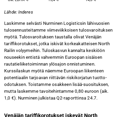
Lähde: Inderes
Laskimme selvästi Nurminen Logisticsin lähivuosien
tulosennusteitamme viimeviikkoisen tulosvaroituksen
myötä. Tulosvaroituksen taustalla olivat Venäjän
tariffikorotukset, jotka iskivät korkeakatteisen North
Railin volyymeihin. Tuloskasvun kannalta keskiöön
nouseekin entistä vahvemmin Euroopan sisäisen
rautatieliiketoiminnan ylösajon onnistuminen.
Kurssilaskun myötä näemme Euroopan liikenteen
potentiaalin tarjoavan riittävän riskikorjatun tuotto-
odotuksen. Toistamme osakkeen lisää-suosituksen,
mutta laskemme tavoitehintamme 0,80 euroon (aik.
1,0 €). Nurminen julkistaa Q2-raporttinsa 24.7.
Venäjän tariffikorotukset iskevät North