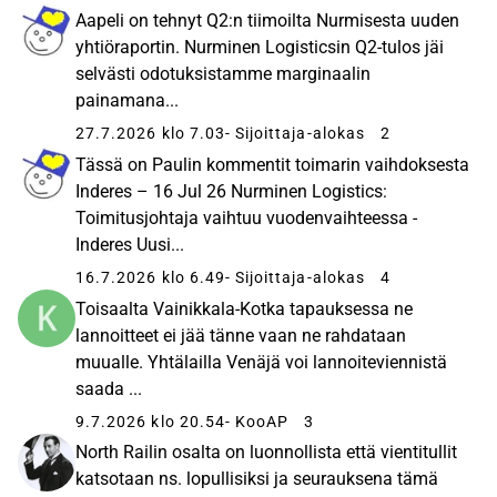
Aapeli on tehnyt Q2:n tiimoilta Nurmisesta uuden
yhtiöraportin. Nurminen Logisticsin Q2-tulos jäi
selvästi odotuksistamme marginaalin
painamana...
27.7.2026 klo 7.03
- Sijoittaja-alokas
2
Tässä on Paulin kommentit toimarin vaihdoksesta
Inderes – 16 Jul 26 Nurminen Logistics:
Toimitusjohtaja vaihtuu vuodenvaihteessa -
Inderes Uusi...
16.7.2026 klo 6.49
- Sijoittaja-alokas
4
Toisaalta Vainikkala-Kotka tapauksessa ne
lannoitteet ei jää tänne vaan ne rahdataan
muualle. Yhtälailla Venäjä voi lannoiteviennistä
saada ...
9.7.2026 klo 20.54
- KooAP
3
North Railin osalta on luonnollista että vientitullit
katsotaan ns. lopullisiksi ja seurauksena tämä