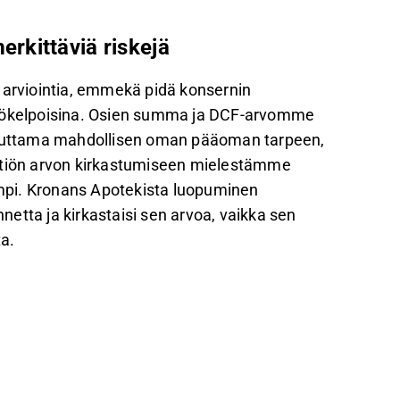
rkittäviä riskejä
 arviointia, emmekä pidä konsernin
ttökelpoisina. Osien summa ja DCF-arvomme
iheuttama mahdollisen oman pääoman tarpeen,
ä yhtiön arvon kirkastumiseen mielestämme
mpi. Kronans Apotekista luopuminen
etta ja kirkastaisi sen arvoa, vaikka sen
a.