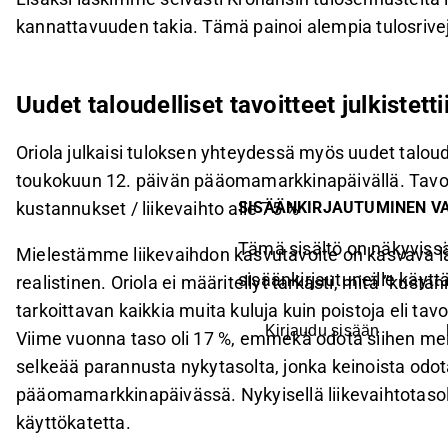
kannattavuuden takia. Tämä painoi alempia tulosrivej
Uudet taloudelliset tavoitteet julkistetti
Oriola julkaisi tuloksen yhteydessä myös uudet taloude
toukokuun 12. päivän pääomamarkkinapäivällä. Tavoit
SISÄÄNKIRJAUTUMINEN V
kustannukset / liikevaihto alle 75 %
Tämä sisältö on näkyvissä
Mielestämme liikevaihdon kasvutavoite on kasvava l
sisäänkirjautuneille käyttäj
realistinen. Oriola ei määritellyt tarkasti, mitä ”kus
tarkoittavan kaikkia muita kuluja kuin poistoja eli tavo
Kirjaudu sisään
Viime vuonna taso oli 17 %, emmekä odota siihen mer
selkeää parannusta nykytasolta, jonka keinoista 
pääomamarkkinapäivässä. Nykyisellä liikevaihtotasolla
käyttökatetta.