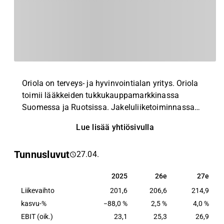
Oriola on terveys- ja hyvinvointialan yritys. Oriola
toimii lääkkeiden tukkukauppamarkkinassa
Suomessa ja Ruotsissa. Jakeluliiketoiminnassa
Oriola tarjoaa lääkelogistiikkaa ja
Lue lisää yhtiösivulla
annosjakelupalvelua. Tukkukauppaliiketoiminta
keskittyy reseptivapaisiin kuluttajatuotteisiin sekä
Tunnusluvut
27.04.
rinnakkaistuontiin ja erityislupavalmisteisiin.
Konsultointiliiketoiminta sisältää
2025
26e
27e
2025
26e
27e
asiantuntijapalveluja lääkeyrityksille ja apteekeille.
Liikevaihto
201,6
206,6
214,9
kasvu-%
−88,0 %
2,5 %
4,0 %
EBIT (oik.)
23,1
25,3
26,9