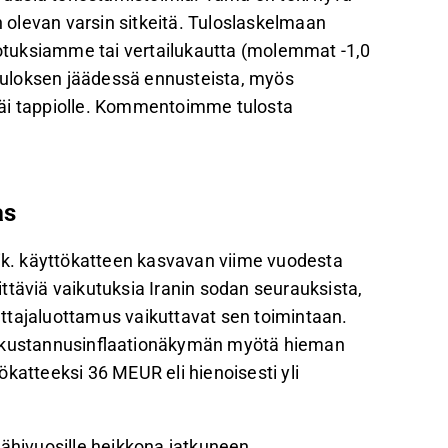
olevan varsin sitkeitä. Tuloslaskelmaan
odotuksiamme tai vertailukautta (molemmat -1,0
tuloksen jäädessä ennusteista, myös
jäi tappiolle. Kommentoimme tulosta
as
oik. käyttökatteen kasvavan viime vuodesta
ttäviä vaikutuksia Iranin sodan seurauksista,
ttajaluottamus vaikuttavat sen toimintaan.
kustannusinflaationäkymän myötä hieman
tteeksi 36 MEUR eli hienoisesti yli
lähivuosille heikkona jatkuneen