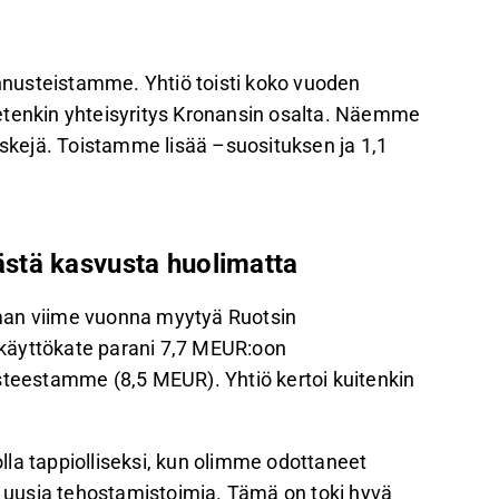
 Oriola on aloittanut tehostamistoimia
ennusteita laskettiin heikomman Q1:n ja
ennusteistamme. Yhtiö toisti koko vuoden
etenkin yhteisyritys Kronansin osalta. Näemme
aan lukien liikevaihdon vähintään 5 % kasvu ja
iskejä. Toistamme lisää –suosituksen ja 1,1
palautetta Inderesin
foorumilla
.
stä kasvusta huolimatta
ilman viime vuonna myytyä Ruotsin
. käyttökate parani 7,7 MEUR:oon
steestamme (8,5 MEUR). Yhtiö kertoi kuitenkin
olla tappiolliseksi, kun olimme odottaneet
en uusia tehostamistoimia. Tämä on toki hyvä