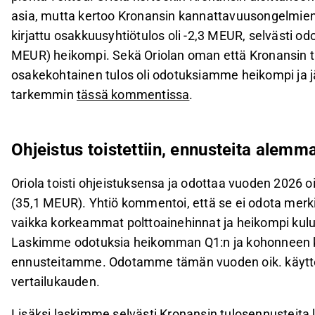
asia, mutta kertoo Kronansin kannattavuusongelmien 
kirjattu osakkuusyhtiötulos oli -2,3 MEUR, selvästi 
MEUR) heikompi. Sekä Oriolan oman että Kronansin 
osakekohtainen tulos oli odotuksiamme heikompi ja 
tarkemmin
tässä kommentissa
.
Ohjeistus toistettiin, ennusteita alemm
Oriola toisti ohjeistuksensa ja odottaa vuoden 2026 
(35,1 MEUR). Yhtiö kommentoi, että se ei odota merki
vaikka korkeammat polttoainehinnat ja heikompi kulu
Laskimme odotuksia heikomman Q1:n ja kohonneen 
ennusteitamme. Odotamme tämän vuoden oik. käyttöka
vertailukauden.
Lisäksi laskimme selvästi Kronansin tulosennusteita 