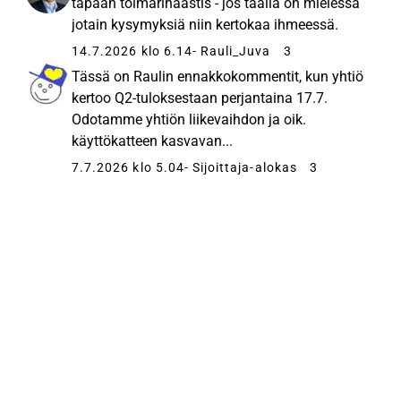
tapaan toimarihaastis - jos täällä on mielessä
jotain kysymyksiä niin kertokaa ihmeessä.
14.7.2026 klo 6.14
- Rauli_Juva
3
Tässä on Raulin ennakkokommentit, kun yhtiö
kertoo Q2-tuloksestaan perjantaina 17.7.
Odotamme yhtiön liikevaihdon ja oik.
käyttökatteen kasvavan...
7.7.2026 klo 5.04
- Sijoittaja-alokas
3