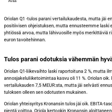
Avaa
Yhteisyritys Kronansin tulos jäi tappiolliseksi, ja
kannattavuusongelmien ratkaisemiseksi.
Oriola toisti koko vuoden ohjeistuksensa, mutta 
Oriolan Q1 -tulos parani vertailukaudesta, mutta jäi 
kustannusinflaation vuoksi.
positiivisen ohjeistuksen, mutta ennusteemme laski 
Yhtiö julkisti uudet taloudelliset tavoitteet, muk
yhtiössä arvoa, mutta lähivuosille myös merkittäviä r
kustannukset / liikevaihto alle 75 %.
euron tavoitehinnan.
Tämä sisältö on tekoälyn tuottamaa. Anna siihen liittyvää 
Tulos parani odotuksia vähemmän hyvä
Oriolan Q1-liikevaihto laski raportoituna 2 %, mutta 
annosjakeluliiketoimintaa kasvu oli 11 %. Oriolan oik
vertailukauden 7,5 MEUR:sta, mutta jäi selvästi ennu
tuloksen olleen sen odotusten mukainen.
Oriolan yhteisyritys Kronansin tulos jäi oik. EBITA-tas
pientä voittoa. Oriola kertookin Kronansin aloittane