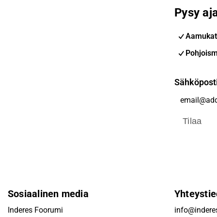
Pysy aja
Aamukat
Pohjoism
Sähköpost
Tilaa
Sosiaalinen media
Yhteystie
Inderes Foorumi
info@inderes