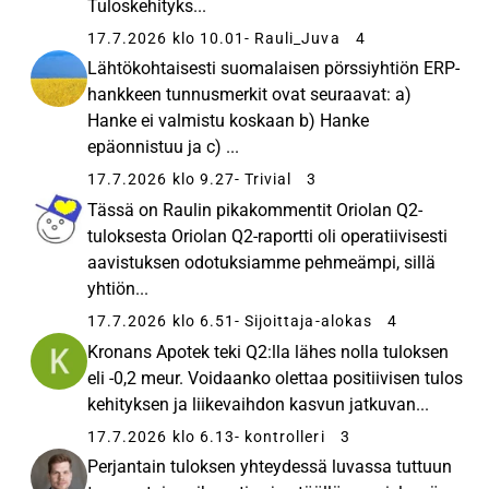
Tuloskehityks...
17.7.2026 klo 10.01
- Rauli_Juva
4
Lähtökohtaisesti suomalaisen pörssiyhtiön ERP-
hankkeen tunnusmerkit ovat seuraavat: a)
Hanke ei valmistu koskaan b) Hanke
epäonnistuu ja c) ...
17.7.2026 klo 9.27
- Trivial
3
Tässä on Raulin pikakommentit Oriolan Q2-
tuloksesta Oriolan Q2-raportti oli operatiivisesti
aavistuksen odotuksiamme pehmeämpi, sillä
yhtiön...
17.7.2026 klo 6.51
- Sijoittaja-alokas
4
Kronans Apotek teki Q2:lla lähes nolla tuloksen
eli -0,2 meur. Voidaanko olettaa positiivisen tulos
kehityksen ja liikevaihdon kasvun jatkuvan...
17.7.2026 klo 6.13
- kontrolleri
3
Perjantain tuloksen yhteydessä luvassa tuttuun