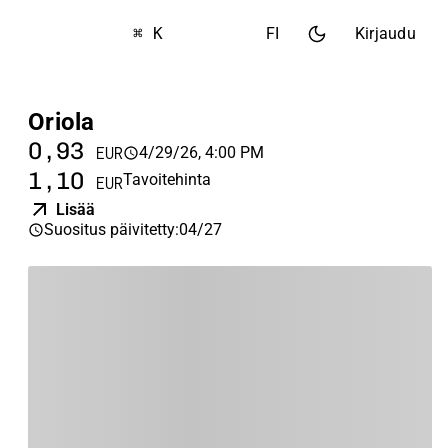
⌘ K
FI
Kirjaudu
Oriola
0,93
4/29/26, 4:00 PM
EUR
1,10
Tavoitehinta
EUR
Lisää
Suositus päivitetty
:
04/27