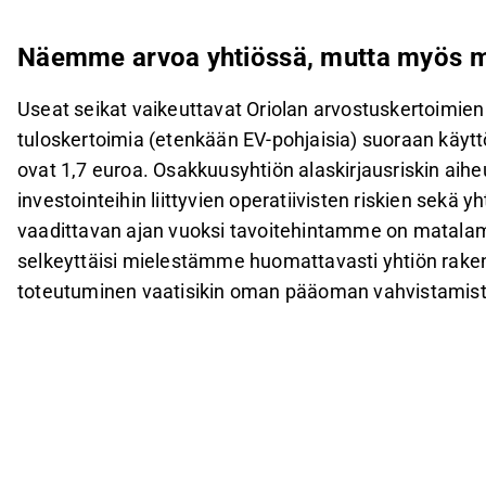
Näemme arvoa yhtiössä, mutta myös me
Useat seikat vaikeuttavat Oriolan arvostuskertoimien
tuloskertoimia (etenkään EV-pohjaisia) suoraan käy
ovat 1,7 euroa. Osakkuusyhtiön alaskirjausriskin a
investointeihin liittyvien operatiivisten riskien sek
vaadittavan ajan vuoksi tavoitehintamme on matala
selkeyttäisi mielestämme huomattavasti yhtiön rakenn
toteutuminen vaatisikin oman pääoman vahvistamist