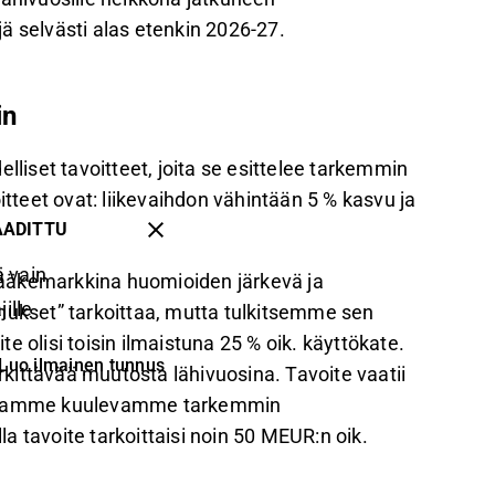
ä selvästi alas etenkin 2026-27.
in
lliset tavoitteet, joita se esittelee tarkemmin
teet ovat: liikevaihdon vähintään 5 % kasvu ja
AADITTU
 vain
ääkemarkkina huomioiden järkevä ja
ille
tannukset” tarkoittaa, mutta tulkitsemme sen
ite olisi toisin ilmaistuna 25 % oik. käyttökate.
Luo ilmainen tunnus
kittävää muutosta lähivuosina. Tavoite vaatii
odotamme kuulevamme tarkemmin
 tavoite tarkoittaisi noin 50 MEUR:n oik.