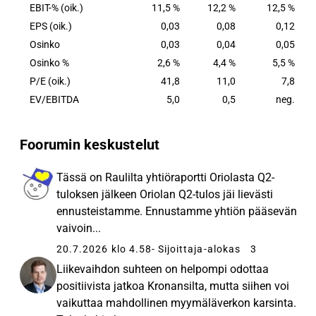
EBIT-% (oik.)
11,5 %
12,2 %
12,5 %
EPS (oik.)
0,03
0,08
0,12
Osinko
0,03
0,04
0,05
Osinko %
2,6 %
4,4 %
5,5 %
P/E (oik.)
41,8
11,0
7,8
EV/EBITDA
5,0
0,5
neg.
Foorumin keskustelut
Tässä on Raulilta yhtiöraportti Oriolasta Q2-
tuloksen jälkeen Oriolan Q2-tulos jäi lievästi
ennusteistamme. Ennustamme yhtiön pääsevän
vaivoin...
20.7.2026 klo 4.58
- Sijoittaja-alokas
3
Liikevaihdon suhteen on helpompi odottaa
positiivista jatkoa Kronansilta, mutta siihen voi
vaikuttaa mahdollinen myymäläverkon karsinta.