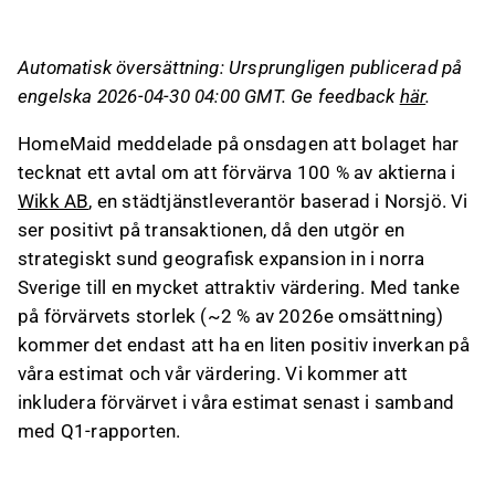
värdering.
Förvärvet av Wikk AB, med en årlig omsättning
Automatisk översättning: Ursprungligen publicerad på
på cirka 15 MSEK, stärker HomeMaids närvaro
engelska 2026-04-30 04:00 GMT. Ge feedback
här
.
i Västerbotten och kommer att integreras i
affärsområdet Hemstäd.
HomeMaid meddelade på onsdagen att bolaget har
Köpeskillingen är 2,6 MSEK kontant, med en
tecknat ett avtal om att förvärva 100 % av aktierna i
mindre tilläggsköpeskilling baserad på
Wikk AB
, en städtjänstleverantör baserad i Norsjö. Vi
intäktsutveckling som regleras under 2026.
ser positivt på transaktionen, då den utgör en
Transaktionen är ett exempel på HomeMaids
strategiskt sund geografisk expansion in i norra
strategi att konsolidera den fragmenterade
Sverige till en mycket attraktiv värdering. Med tanke
svenska städmarknaden genom förvärv av
på förvärvets storlek (~2 % av 2026e omsättning)
mindre lokala aktörer till låga multiplar.
kommer det endast att ha en liten positiv inverkan på
våra estimat och vår värdering. Vi kommer att
Detta innehåll är skapat av AI. Du kan lämna feedback
inkludera förvärvet i våra estimat senast i samband
om det på Inderes
forum
.
med Q1-rapporten.