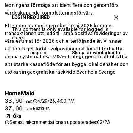
ledningens förmåga att identifiera och genomföra
värdeskapande kompletteringsförvärv.
LOGIN REQUIRED
Eftersom stängningen sker i maj 2026 kommer
This content is only available for logged in
transaktionen att leda till små positiva revideringar av
users
våra estimat för 2026 och efterföljande år. Vi anser
att företaget förblir välpositionerat för att fortsätta
Skapa användarkonto
Logga in
denna systematiska M&A-strategi, genom att utnyttja
sitt starka kassaflöde för att bygga lokal densitet och
utöka sin geografiska räckvidd över hela Sverige.
HomeMaid
33,90
4/29/26, 4:00 PM
SEK
37,00
Riktkurs
SEK
Öka
Senast rekommendationen uppdaterades
:
02/23