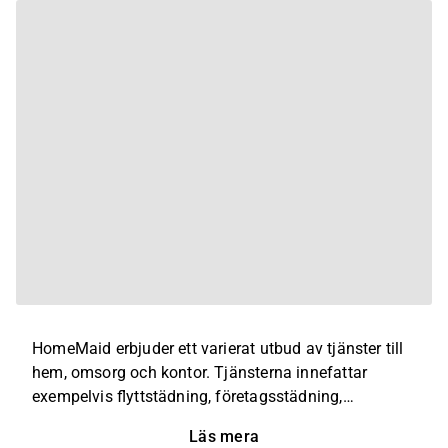
HomeMaid erbjuder ett varierat utbud av tjänster till
hem, omsorg och kontor. Tjänsterna innefattar
exempelvis flyttstädning, företagsstädning,
fönsterputs och visningsstädning. Bolagets kunder
Läs mera
återfinns både bland privatpersoner och bolag och