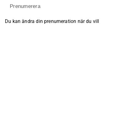
Prenumerera
Du kan ändra din prenumeration när du vill
Följ oss på våra kanaler i social media
Inderes Forum
Youtube
Facebook
Instagram
X (Twitter)
Tiktok
Linkedin