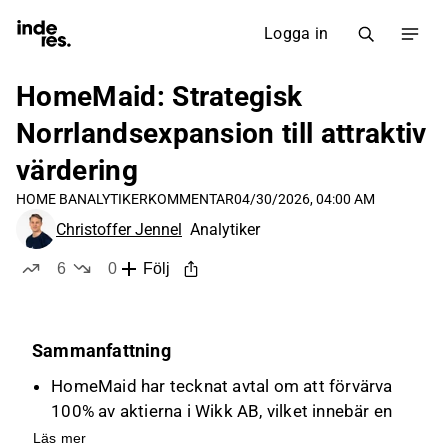
Logga in
HomeMaid: Strategisk
Norrlandsexpansion till attraktiv
värdering
HOME B
ANALYTIKERKOMMENTAR
04/30/2026, 04:00 AM
Christoffer Jennel
Analytiker
6
0
Följ
likes
dislikes
Sammanfattning
HomeMaid har tecknat avtal om att förvärva
100% av aktierna i Wikk AB, vilket innebär en
strategisk expansion i Norrland till en attraktiv
Läs mer