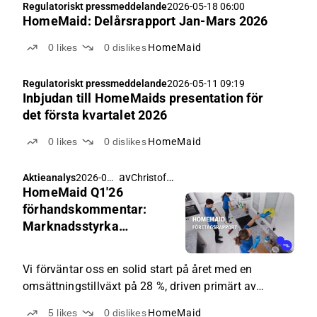
Regulatoriskt pressmeddelande
2026-05-18 06:00
HomeMaid: Delårsrapport Jan-Mars 2026
0
likes
0
dislikes
HomeMaid
Regulatoriskt pressmeddelande
2026-05-11 09:19
Inbjudan till HomeMaids presentation för
det första kvartalet 2026
0
likes
0
dislikes
HomeMaid
av
Christoffer Jennel
Aktieanalys
2026-05-
HomeMaid Q1'26
06 05:30
förhandskommentar:
Marknadsstyrka
motiverar upprevidering
Vi förväntar oss en solid start på året med en
omsättningstillväxt på 28 %, driven primärt av
förvärv men också understödd av en
5
likes
0
dislikes
HomeMaid