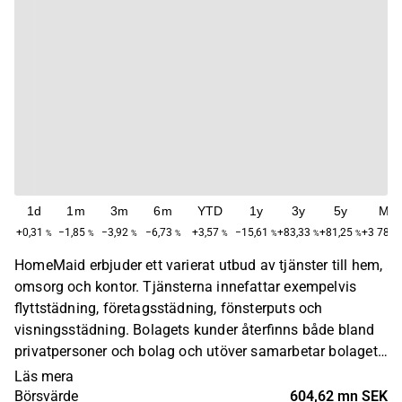
1d
1m
3m
6m
YTD
1y
3y
5y
Ma
+0,31
−1,85
−3,92
−6,73
+3,57
−15,61
+83,33
+81,25
+3 782,
%
%
%
%
%
%
%
%
HomeMaid erbjuder ett varierat utbud av tjänster till hem,
omsorg och kontor. Tjänsterna innefattar exempelvis
flyttstädning, företagsstädning, fönsterputs och
visningsstädning. Bolagets kunder återfinns både bland
privatpersoner och bolag och utöver samarbetar bolaget
med ett flertal omsorgsbolag runtom i Sverige. Bolaget
Läs mera
har sitt huvudkontor i Halmstad.
Börsvärde
604,62 mn SEK