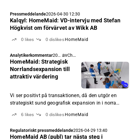
motståndskraftig RUT-marknad som fortsatte att
trotsa ett svagare hushållssentiment under Q1.
Pressmeddelande
2026-04-30 12:30
Kalqyl: HomeMaid: VD-intervju med Stefan
Högkvist om förvärvet av Wikk AB
0
likes
0
dislikes
HomeMaid
av
Christoffer Jennel
Analytikerkommentar
202
HomeMaid: Strategisk
6-
04-
Norrlandsexpansion till
30
attraktiv värdering
04:0
0
Vi ser positivt på transaktionen, då den utgör en
strategiskt sund geografisk expansion in i norra
Sverige till en mycket attraktiv värdering.
6
likes
0
dislikes
HomeMaid
Regulatoriskt pressmeddelande
2026-04-29 13:40
HomeMaid AB (publ) tar nästa steg i