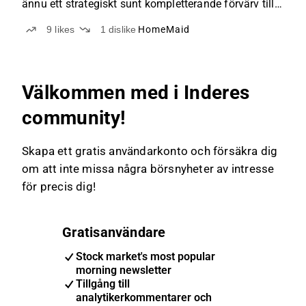
ännu ett strategiskt sunt kompletterande förvärv till
en attraktiv värdering och ligger i linje med
9
likes
1
dislike
HomeMaid
företagets strategi att konsolidera den
fragmenterade svenska städmarknaden.
Välkommen med i Inderes
community!
Skapa ett gratis användarkonto och försäkra dig
om att inte missa några börsnyheter av intresse
för precis dig!
Gratisanvändare
Stock market's most popular
morning newsletter
Tillgång till
analytikerkommentarer och