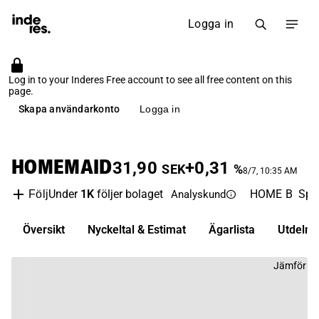
Logga in
Log in to your Inderes Free account to see all free content on this
page.
Skapa användarkonto
Logga in
HOMEMAID
31,90
+0,31
SEK
%
8/7, 10:35 AM
Under
1K
följer bolaget
HOME B
Spo
Följ
Analyskund
Översikt
Nyckeltal & Estimat
Ägarlista
Utdelni
Jämför