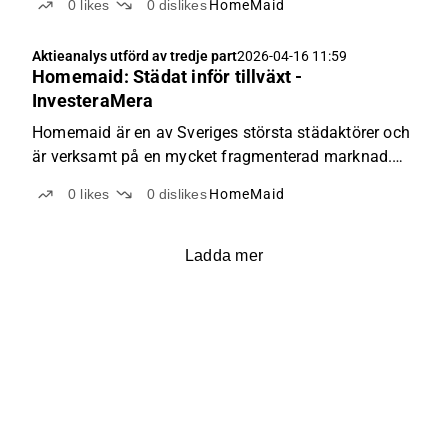
0
likes
0
dislikes
HomeMaid
Aktieanalys utförd av tredje part
2026-04-16 11:59
Homemaid: Städat inför tillväxt -
InvesteraMera
Homemaid är en av Sveriges största städaktörer och
är verksamt på en mycket fragmenterad marknad.
Med stabila abonnemangsintäkter i ryggen och en
0
likes
0
dislikes
HomeMaid
historik av lönsam tillväxt växlar bolaget nu upp sitt
redan offensiva förvärvsfokus ytterligare för att...
Ladda mer