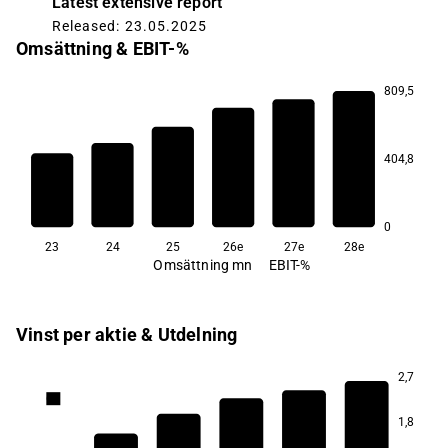
Latest extensive report
Released: 23.05.2025
Omsättning & EBIT-%
809,5
8,5
8,0
8,0
404,8
7,9
7,9
5,7
0
23
24
25
26e
27e
28e
Omsättning mn
EBIT-%
Vinst per aktie & Utdelning
2,7
6,5
1,8
5,6
5,4