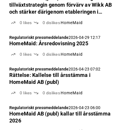
tillväxtstrategin genom förvärv av Wikk AB
och stärker därigenom etableringen i
Norrland.
0
likes
0
dislikes
HomeMaid
Regulatoriskt pressmeddelande
2026-04-29 12:17
HomeMaid: Årsredovisning 2025
0
likes
0
dislikes
HomeMaid
Regulatoriskt pressmeddelande
2026-04-23 07:02
Rättelse: Kallelse till årsstämma i
HomeMaid AB (publ)
0
likes
0
dislikes
HomeMaid
Regulatoriskt pressmeddelande
2026-04-23 06:00
HomeMaid AB (publ) kallar till årsstämma
2026