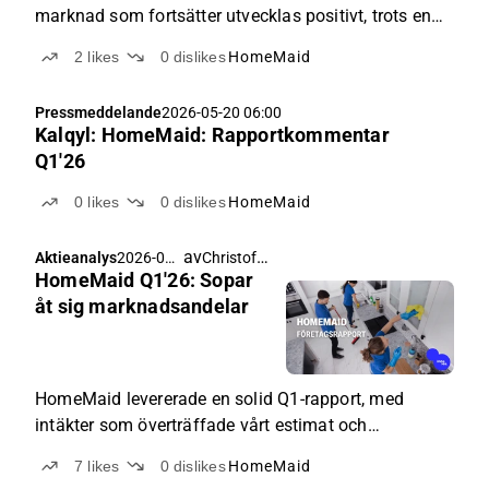
marknad som fortsätter utvecklas positivt, trots en
osäker omvärld.
2
likes
0
dislikes
HomeMaid
Pressmeddelande
2026-05-20 06:00
Kalqyl: HomeMaid: Rapportkommentar
Q1'26
0
likes
0
dislikes
HomeMaid
av
Christoffer Jennel
Aktieanalys
2026-05-
HomeMaid Q1'26: Sopar
19 06:24
åt sig marknadsandelar
HomeMaid levererade en solid Q1-rapport, med
intäkter som överträffade vårt estimat och
lönsamhet i linje, även om marginalerna landade
7
likes
0
dislikes
HomeMaid
något under våra förväntningar.