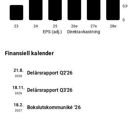
5,3
5,0
0,9
4,1
0
23
24
25
26e
27e
28e
EPS (adj.)
Direktavkastning
Finansiell kalender
21.8.
Delårsrapport
Q2'26
2026
18.11.
Delårsrapport
Q3'26
2026
18.2.
Bokslutskommuniké
'26
2027