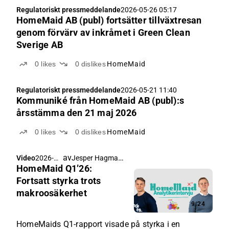
Regulatoriskt pressmeddelande
2026-05-26 05:17
HomeMaid AB (publ) fortsätter tillväxtresan
genom förvärv av inkråmet i Green Clean
Sverige AB
0
likes
0
dislikes
HomeMaid
Regulatoriskt pressmeddelande
2026-05-21 11:40
Kommuniké från HomeMaid AB (publ):s
årsstämma den 21 maj 2026
0
likes
0
dislikes
HomeMaid
av
Jesper Hagman
,
Video
2026-
Christoffer Jennel
HomeMaid Q1’26:
05-20
09:23
Fortsatt styrka trots
makroosäkerhet
9:24
HomeMaids Q1-rapport visade på styrka i en