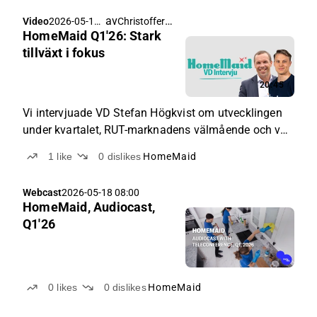
av
Christoffer Jennel
Video
2026-05-18
HomeMaid Q1'26: Stark
10:59
tillväxt i fokus
20:45
Vi intervjuade VD Stefan Högkvist om utvecklingen
under kvartalet, RUT-marknadens välmående och vad
som blir avgörande under resten av 2026.
1
like
0
dislikes
HomeMaid
Webcast
2026-05-18 08:00
HomeMaid, Audiocast,
Q1'26
0
likes
0
dislikes
HomeMaid