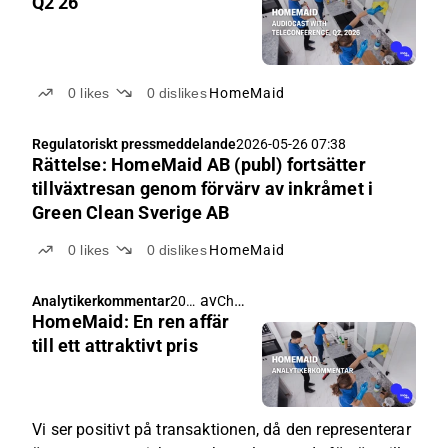
Q2'26
0
likes
0
dislikes
HomeMaid
Regulatoriskt pressmeddelande
2026-05-26 07:38
Rättelse: HomeMaid AB (publ) fortsätter
tillväxtresan genom förvärv av inkråmet i
Green Clean Sverige AB
0
likes
0
dislikes
HomeMaid
av
Christoffer Jennel
Analytikerkommentar
202
HomeMaid: En ren affär
6-
05-
till ett attraktivt pris
26
05:5
6
Vi ser positivt på transaktionen, då den representerar