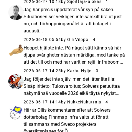
2026-06-27 10:18
by Sijoittaja-alokas
1
Jag har precis uppdaterat vår syn på saken.
Situationen ser verkligen inte särskilt bra ut just
nu, och förhoppningsmålet är att bolaget i
augusti...
2026-06-18 05:54
by Olli Vilppo
4
Hoppet hjälpte inte. På något sätt känns så här
djupa svårigheter nästan märkliga, med tanke på
att det till och med har varit en rejäl infraboom...
2026-06-17 14:25
by Karhu Hylje
0
Jag följer det inte själv, men det låter lite illa:
Sisäpiiritieto: Tulosvaroitus; Solwers peruuttaa
näkymänsä vuodelle 2026 eikä täytä nykyist...
2026-06-17 14:14
by NukkeNukuttaja
4
Här är Ollis kommentarer efter att Solwers
dotterbolag Finnmap Infra valts ut för att
tillsammans med Sweco projektera
översiktsplanen för Ö...