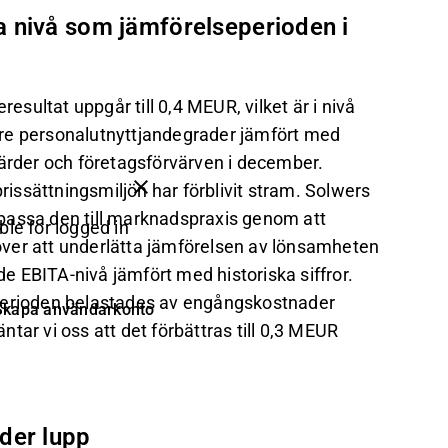
 nivå som jämförelseperioden i
resultat uppgår till 0,4 MEUR, vilket är i nivå
tre personalutnyttjandegrader jämfört med
gärder och företagsförvärven i december.
prissättningsmiljön har förblivit stram. Solwers
passa den till marknadspraxis genom att
ble for logged in
ver att underlätta jämförelsen av lönsamheten
 EBITA-nivå jämfört med historiska siffror.
eperioden belastades av engångskostnader
Skapa användarkonto
äntar vi oss att det förbättras till 0,3 MEUR
der lupp