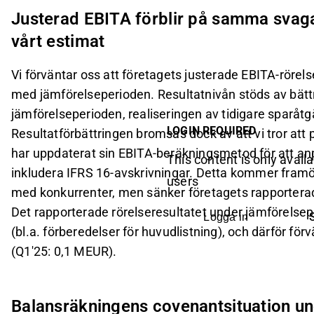
Justerad EBITA förblir på samma svaga
vårt estimat
Vi förväntar oss att företagets justerade EBITA-rörelse
med jämförelseperioden. Resultatnivån stöds av bät
jämförelseperioden, realiseringen av tidigare sparåt
LOGIN REQUIRED
Resultatförbättringen bromsas dock av att vi tror att 
har uppdaterat sin EBITA-beräkningsmetod för att an
This content is only availa
inkludera IFRS 16-avskrivningar. Detta kommer framö
users
med konkurrenter, men sänker företagets rapporterade
Det rapporterade rörelseresultatet under jämförels
Logga in
(bl.a. förberedelser för huvudlistning), och därför förv
(Q1'25: 0,1 MEUR).
Balansräkningens covenantsituation un