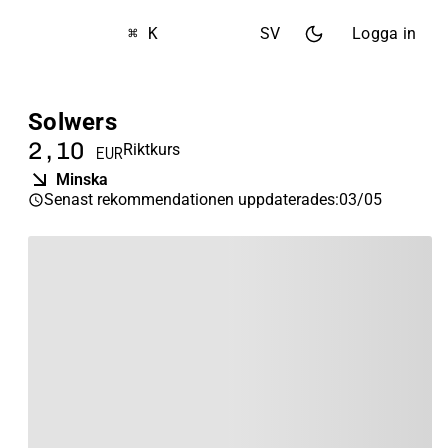
⌘ K
SV
Logga in
Solwers
2,10
Riktkurs
EUR
Minska
Senast rekommendationen uppdaterades
:
03/05