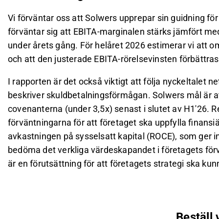
Vi förväntar oss att Solwers upprepar sin guidning för
förväntar sig att EBITA-marginalen stärks jämfört me
under årets gång. För helåret 2026 estimerar vi att o
och att den justerade EBITA-rörelsevinsten förbättras
I rapporten är det också viktigt att följa nyckeltalet 
beskriver skuldbetalningsförmågan. Solwers mål är att
covenanterna (under 3,5x) senast i slutet av H1'26. Re
förväntningarna för att företaget ska uppfylla finansiä
avkastningen på sysselsatt kapital (ROCE), som ger inv
bedöma det verkliga värdeskapandet i företagets förv
är en förutsättning för att företagets strategi ska kun
Beställ