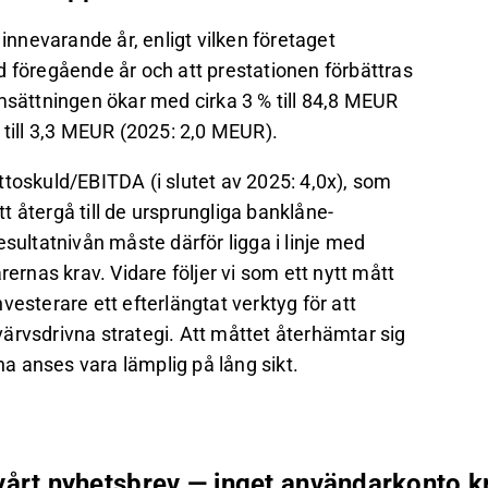
 innevarande år, enligt vilken företaget
d föregående år och att prestationen förbättras
msättningen ökar med cirka 3 % till 84,8 MEUR
 till 3,3 MEUR (2025: 2,0 MEUR).
nettoskuld/EBITDA (i slutet av 2025: 4,0x), som
 återgå till de ursprungliga banklåne-
sultatnivån måste därför ligga i linje med
rernas krav. Vidare följer vi som ett nytt mått
esterare ett efterlängtat verktyg för att
ärvsdrivna strategi. Att måttet återhämtar sig
na anses vara lämplig på lång sikt.
 vårt nyhetsbrev — inget användarkonto k