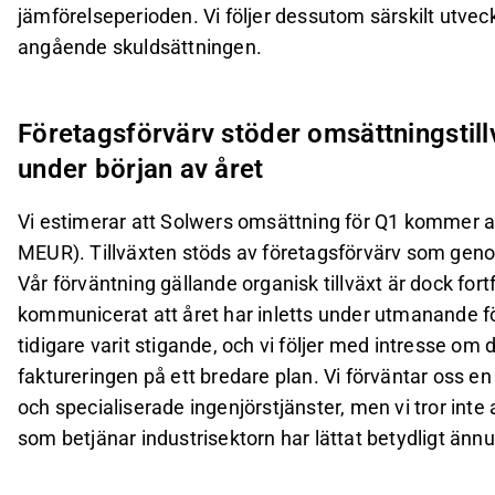
jämförelseperioden. Vi följer dessutom särskilt utv
angående skuldsättningen.
Företagsförvärv stöder omsättningsti
under början av året
Vi estimerar att Solwers omsättning för Q1 kommer at
MEUR). Tillväxten stöds av företagsförvärv som genom
Vår förväntning gällande organisk tillväxt är dock fort
kommunicerat att året har inletts under utmanande f
tidigare varit stigande, och vi följer med intresse om 
faktureringen på ett bredare plan. Vi förväntar oss en 
och specialiserade ingenjörstjänster, men vi tror int
som betjänar industrisektorn har lättat betydligt ännu