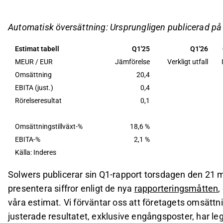
stöd av bättre personalutnyttjande och tidigare 
Företaget förväntas upprepa sin guidning för åre
Automatisk översättning: Ursprungligen publicerad p
marginalen och en omsättningstillväxt på cirka 3 
Estimat tabell
Q1'25
Q1'26
Nyckeltalet icke-räntebärande skulder/EBITDA är 
MEUR / EUR
Jämförelse
Verkligt utfall
ursprungliga lånevillkor senast i slutet av H1'26, 
Omsättning
20,4
förväntningarna.
EBITA (just.)
0,4
Rörelseresultat
0,1
Detta innehåll är skapat av AI. Du kan lämna feedback om 
Omsättningstillväxt-%
18,6 %
EBITA-%
2,1 %
Källa: Inderes
Solwers publicerar sin Q1-rapport torsdagen den 21 
presentera siffror enligt de nya
rapporteringsmåtten
,
våra estimat. Vi förväntar oss att företagets omsättning
justerade resultatet, exklusive engångsposter, har 