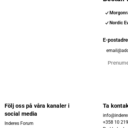
Morgonra
Nordic E
E-postadr
Prenume
Följ oss på våra kanaler i
Ta konta
social media
info@inderes
+358 10 21
Inderes Forum