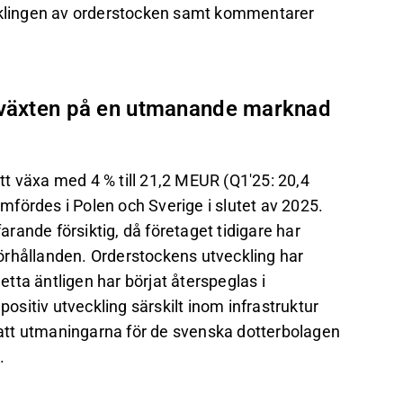
ecklingen av orderstocken samt kommentarer
llväxten på en utmanande marknad
t växa med 4 % till 21,2 MEUR (Q1'25: 20,4
fördes i Polen och Sverige i slutet av 2025.
farande försiktig, då företaget tidigare har
örhållanden. Orderstockens utveckling har
detta äntligen har börjat återspeglas i
positiv utveckling särskilt inom infrastruktur
e att utmaningarna för de svenska dotterbolagen
.