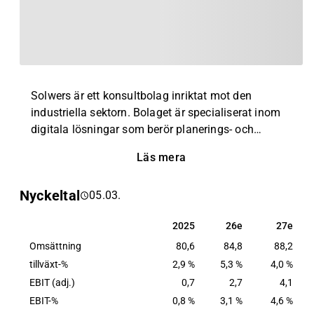
Solwers är ett konsultbolag inriktat mot den
industriella sektorn. Bolaget är specialiserat inom
digitala lösningar som berör planerings- och
projektledningstjänster. Exempel på bolagets
Läs mera
tjänster inkluderar arkitektur, teknisk konsultation,
miljöövervakning, projektledning, cirkulär ekonomi
Nyckeltal
05.03.
samt digitala lösningar. Kunderna finns inom ett
flertal branscher, huvudsakligen bland små- och
2025
26e
27e
2025
26e
27e
medelstora företagskunder. Verksamhet återfinns
Omsättning
runtom den globala marknaden, med störst närvaro
80,6
84,8
88,2
inom Norden.
tillväxt-%
2,9 %
5,3 %
4,0 %
EBIT (adj.)
0,7
2,7
4,1
EBIT-%
0,8 %
3,1 %
4,6 %