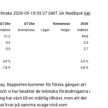
sparåtgärder.
t, med en förväntad förbättring av EBITA-
å finska 2026-05-18 05:27 GMT. Ge feedback
här
.
% till 84,8 MEUR för helåret 2026.
Q1'26e
Q1'26e
Konsensus
2026
under lupp, med målet att återgå till
Inderes
Konsensus
Lägst
Högst
Inderes
vilket kräver att resultatnivån möter
21,2
84,8
0,4
3,3
0,3
2,7
det på Inderes
forum
.
3,9 %
2,9 %
1,8 %
3,8 %
maj. Rapporten kommer för första gången att
 och vi har beaktat de tekniska förändringarna i
 har vänt till en måttlig tillväxt, men att det
legat kvar på samma svaga nivå som