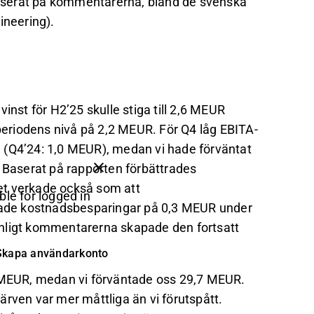
aserat på kommentarerna, bland de svenska
ineering).
inst för H2’25 skulle stiga till 2,6 MEUR
eriodens nivå på 2,2 MEUR. För Q4 låg EBITA-
 (Q4’24: 1,0 MEUR), medan vi hade förväntat
et. Baserat på rapporten förbättrades
et verkade också som att
ble for logged in
ade kostnadsbesparingar på 0,3 MEUR under
Enligt kommentarerna skapade den fortsatt
Skapa användarkonto
7 MEUR, medan vi förväntade oss 29,7 MEUR.
rven var mer måttliga än vi förutspått.