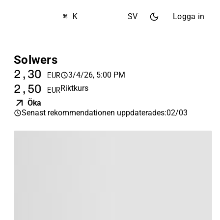
⌘ K
SV
Logga in
Solwers
2,30
3/4/26, 5:00 PM
EUR
2,50
Riktkurs
EUR
Öka
Senast rekommendationen uppdaterades
:
02/03