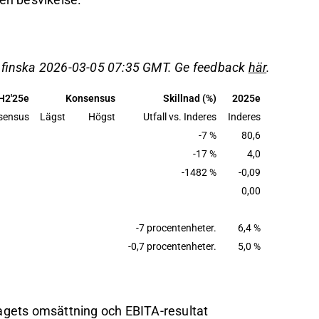
elseperiodens nivå på 38,2 MEUR, vilket var
 utmanande marknadsmiljö.
R, samma som jämförelseperioden, trots
å finska 2026-03-05 07:35 GMT. Ge feedback
här
.
H2'25e
Konsensus
Skillnad (%)
2025e
örväntningar om stark vinsttillväxt, trots
sensus
Lägst
Högst
Utfall vs. Inderes
Inderes
-7 %
80,6
-17 %
4,0
det på Inderes
forum
.
-1482 %
-0,09
0,00
-7 procentenheter.
6,4 %
-0,7 procentenheter.
5,0 %
tagets omsättning och EBITA-resultat