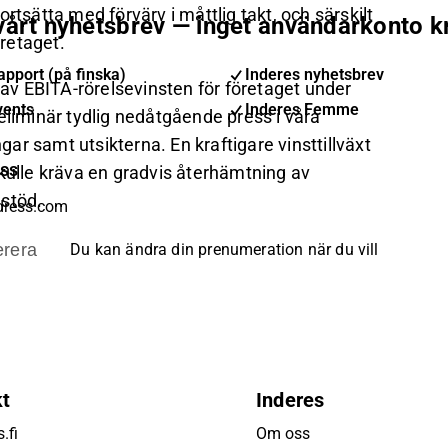
rtsätta med förvärv i måttlig takt, och särskilt
 vårt nyhetsbrev — inget användarkonto k
retaget.
pport (på finska)
Inderes nyhetsbrev
 av EBITA-rörelsevinsten för företaget under
vents
Inderes Femme
eliminär tydlig nedåtgående press i våra
r samt utsikterna. En kraftigare vinsttillväxt
ess
skulle kräva en gradvis återhämtning av
 stöd.
rera
Du kan ändra din prenumeration när du vill
kt
Inderes
.fi
Om oss