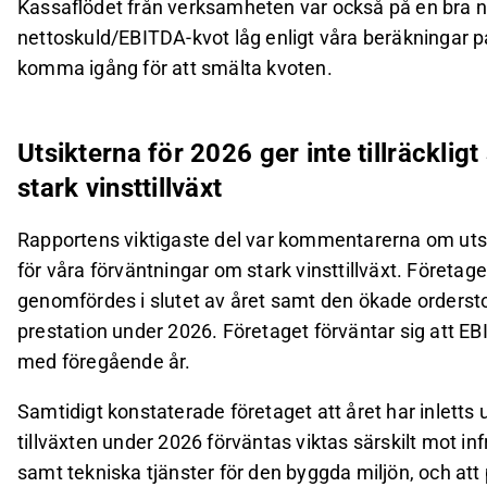
Kassaflödet från verksamheten var också på en bra 
nettoskuld/EBITDA-kvot låg enligt våra beräkningar på
komma igång för att smälta kvoten.
Utsikterna för 2026 ger inte tillräcklig
stark vinsttillväxt
Rapportens viktigaste del var kommentarerna om utsikte
för våra förväntningar om stark vinsttillväxt. Företa
genomfördes i slutet av året samt den ökade ordersto
prestation under 2026. Företaget förväntar sig att E
med föregående år.
Samtidigt konstaterade företaget att året har inlett
tillväxten under 2026 förväntas viktas särskilt mot in
samt tekniska tjänster för den byggda miljön, och att