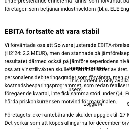
underpresterande enheterna fanns, som förväntat b
företagen som betjänar industrisektorn (bl.a. ELE Eng
EBITA fortsatte att vara stabil
Vi förväntade oss att Solwers justerade EBITA-rörelsev
(H2’24: 2,2 MEUR), men den stannade på jämförelsep
resultatet därmed också på jämförelseperiodens nivå
LOGIN REQUIRED
oss att vinsttillväxten skulle ta fart mot slutet av år
personalens debiteringsgrader som förväntat, men d
This content is only availa
kostnadsbesparingsprogrammet, som redan realiser
users
föregående kvartal, inte fick samma stöd under Q4. 
hårda priskonkurrensen motvind för marginalen.
Logga in
Företagets icke-räntebärande skulder uppgick till 2
Det verkar som att köpeskillingarna för decemberförvä