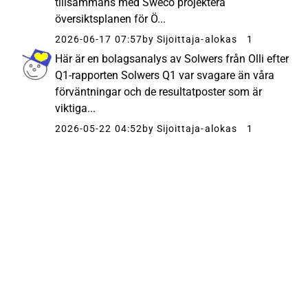
tillsammans med Sweco projektera
översiktsplanen för Ö...
2026-06-17 07:57
by Sijoittaja-alokas
1
Här är en bolagsanalys av Solwers från Olli efter
Q1-rapporten Solwers Q1 var svagare än våra
förväntningar och de resultatposter som är
viktiga...
2026-05-22 04:52
by Sijoittaja-alokas
1