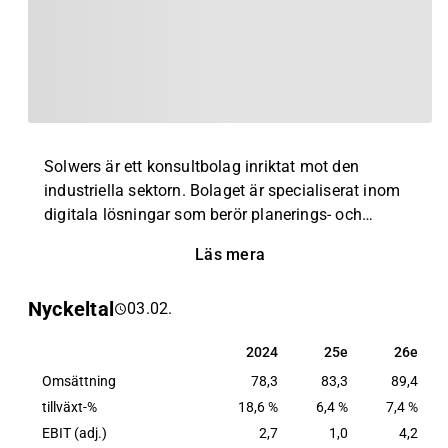
Solwers är ett konsultbolag inriktat mot den
industriella sektorn. Bolaget är specialiserat inom
digitala lösningar som berör planerings- och
projektledningstjänster. Exempel på bolagets
Läs mera
tjänster inkluderar arkitektur, teknisk konsultation,
miljöövervakning, projektledning, cirkulär ekonomi
Nyckeltal
03.02.
samt digitala lösningar. Kunderna finns inom ett
flertal branscher, huvudsakligen bland små- och
2024
25e
26e
2024
25e
26e
medelstora företagskunder. Verksamhet återfinns
Omsättning
runtom den globala marknaden, med störst närvaro
78,3
83,3
89,4
inom Norden.
tillväxt-%
18,6 %
6,4 %
7,4 %
EBIT (adj.)
2,7
1,0
4,2