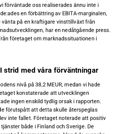
vi förväntade oss realiserades ännu inte i
guide:ades en förbättring av EBITA-marginalen,
nta på en kraftigare vinsttillväxt från
knadsutvecklingen, har en nedåtgående press.
 från företaget om marknadssituationen i
, I strid med våra förväntningar
riodens nivå på 38,2 MEUR, medan vi hade
retaget konstaterade att utvecklingen
de ingen enskild tydlig orsak i rapporten.
e förutspått att detta skulle återspeglas
ev inte fallet. Företaget noterade att positiv
 tjänster både i Finland och Sverige. De