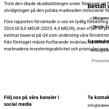
Trots den ökade skuldsättningen avser företaget att fo
Beställ
utvidgningen på den polska marknaden intresserar fö
Morgonra
Före rapporten förväntade vi oss en tydlig förbättring
Nordic E
2026 till 8,0 MEUR (2025: 4,0 MEUR), men vi ser en pr
estimat baserat på Q4 som understeg våra förväntninga
E-postadr
från företaget måste fortfarande inväntas, då detta 
marknadens investeringsaktivitet och prisnivåer som
Prenume
Följ oss på våra kanaler i
Ta konta
social media
info@inderes