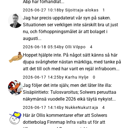
Abp har förhandlat...
2026-06-27 10:18
by Sijoittaja-alokas
1
Jag har precis uppdaterat vår syn på saken.
Situationen ser verkligen inte särskilt bra ut just
nu, och förhoppningsmålet är att bolaget i
augusti...
2026-06-18 05:54
by Olli Vilppo
4
Hoppet hjälpte inte. På något sätt känns så här
djupa svårigheter nästan märkliga, med tanke på
att det till och med har varit en rejäl infraboom...
2026-06-17 14:25
by Karhu Hylje
0
Jag följer det inte själv, men det låter lite illa:
Sisäpiiritieto: Tulosvaroitus; Solwers peruuttaa
näkymänsä vuodelle 2026 eikä täytä nykyist...
2026-06-17 14:14
by NukkeNukuttaja
4
Här är Ollis kommentarer efter att Solwers
dotterbolag Finnmap Infra valts ut för att