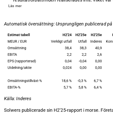
Läs mer
Företagets omsättning för H2'25 låg nära jämför
lägre än förväntade 40,9 MEUR, på grund av en
EBITA-resultatet för H2'25 stannade på 2,2 MEU
Automatisk översättning: Ursprungligen publicerad p
förväntningar på en ökning till 2,6 MEUR.
Estimat tabell
H2'24
H2'25e
H2'25e
Utsikterna för 2026 ger inte tillräckligt stöd för f
MEUR / EUR
Verkligt utfall
Utfall
Inderes
Kon
företagsförvärv och ökad orderstock.
Omsättning
38,4
38,3
40,9
EBITA
2,2
2,2
2,6
Detta innehåll är skapat av AI. Du kan lämna feedback om 
EPS (rapporterad)
0,04
-0,04
0,00
Utdelning/aktie
0,024
0,00
0,00
Omsättningstillväxt-%
18,6 %
-0,3 %
6,7 %
EBITA-%
5,7 %
5,8 %
6,4 %
Källa: Inderes
Solwers publicerade sin H2’25-rapport i morse. Före