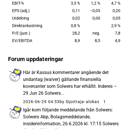
EBIT-%
3,5 %
1,2 %
4,7 %
EPS (adj.)
0,11
−0,05
0,20
Utdelning
0,02
0,00
0,05
Direktavkastning
0,8 %
2,9 %
P/E (just.)
28,2
neg.
7,8
EV/EBITDA
8,9
8,5
4,9
Forum uppdateringar
Här är Kassus kommentarer angående det
undantag (waiver) gällande finansiella
kovenanter som Solwers har erhållit. Inderes –
29 Jun 26 Solwers...
2026-06-29 04:53
by Sijoittaja-alokas
1
Igår kom följande meddelande från Solwers:
Solwers Abp, Bolagsmeddelande,
insiderinformation, 26.6.2026 kl. 17:15 Solwers