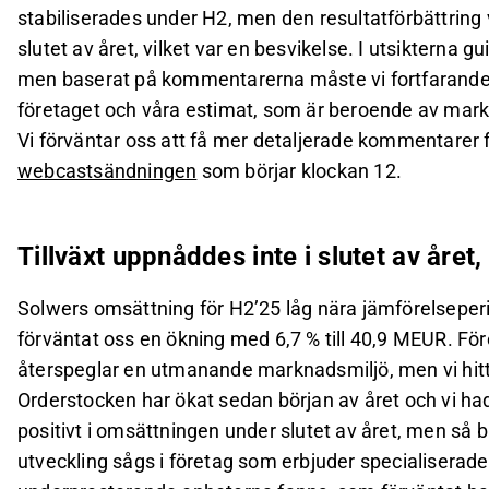
stabiliserades under H2, men den resultatförbättring 
slutet av året, vilket var en besvikelse. I utsikterna 
men baserat på kommentarerna måste vi fortfarande vä
företaget och våra estimat, som är beroende av mar
Vi förväntar oss att få mer detaljerade kommentarer
webcastsändningen
som börjar klockan 12.
Tillväxt uppnåddes inte i slutet av året
Solwers omsättning för H2’25 låg nära jämförelsepe
förväntat oss en ökning med 6,7 % till 40,9 MEUR. Fö
återspeglar en utmanande marknadsmiljö, men vi hitta
Orderstocken har ökat sedan början av året och vi had
positivt i omsättningen under slutet av året, men så bl
utveckling sågs i företag som erbjuder specialiserade