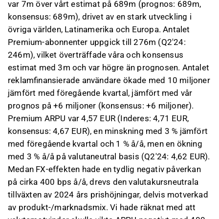
var 7m över vårt estimat på 689m (prognos: 689m,
konsensus: 689m), drivet av en stark utveckling i
övriga världen, Latinamerika och Europa. Antalet
Premium-abonnenter uppgick till 276m (Q2'24:
246m), vilket överträffade våra och konsensus
estimat med 3m och var högre än prognosen. Antalet
reklamfinansierade användare ökade med 10 miljoner
jämfört med föregående kvartal, jämfört med vår
prognos på +6 miljoner (konsensus: +6 miljoner).
Premium ARPU var 4,57 EUR (Inderes: 4,71 EUR,
konsensus: 4,67 EUR), en minskning med 3 % jämfört
med föregående kvartal och 1 % å/å, men en ökning
med 3 % å/å på valutaneutral basis (Q2'24: 4,62 EUR).
Medan FX-effekten hade en tydlig negativ påverkan
på cirka 400 bps å/å, drevs den valutakursneutrala
tillväxten av 2024 års prishöjningar, delvis motverkad
av produkt-/marknadsmix. Vi hade räknat med att