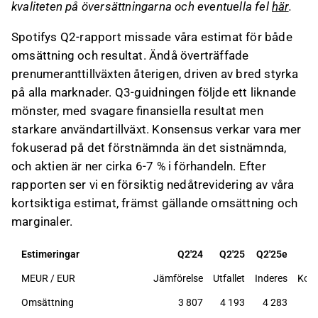
kvaliteten på översättningarna och eventuella fel
här
.
Spotifys Q2-rapport missade våra estimat för både
omsättning och resultat. Ändå överträffade
prenumeranttillväxten återigen, driven av bred styrka
på alla marknader. Q3-guidningen följde ett liknande
mönster, med svagare finansiella resultat men
starkare användartillväxt. Konsensus verkar vara mer
fokuserad på det förstnämnda än det sistnämnda,
och aktien är ner cirka 6-7 % i förhandeln. Efter
rapporten ser vi en försiktig nedåtrevidering av våra
kortsiktiga estimat, främst gällande omsättning och
marginaler.
Estimeringar
Q2'24
Q2'25
Q2'25e
MEUR / EUR
Jämförelse
Utfallet
Inderes
Kon
Omsättning
3 807
4 193
4 283