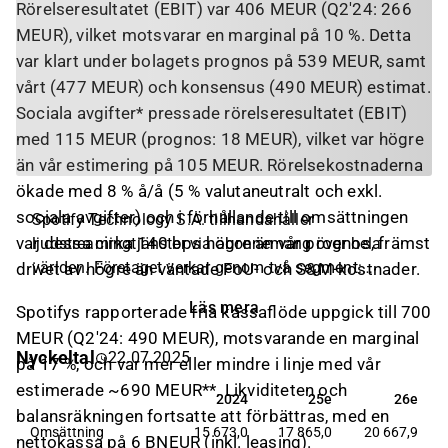
Rörelseresultatet (EBIT) var 406 MEUR (Q2'24: 266
MEUR), vilket motsvarar en marginal på 10 %. Detta
var klart under bolagets prognos på 539 MEUR, samt
vårt (477 MEUR) och konsensus (490 MEUR) estimat.
Sociala avgifter* pressade rörelseresultatet (EBIT)
med 115 MEUR (prognos: 18 MEUR), vilket var högre
än vår estimering på 105 MEUR. Rörelsekostnaderna
ökade med 8 % å/å (5 % valutaneutralt och exkl.
sociala avgifter) och i förhållande till omsättningen
Spotify Technology S.A. tillhandahåller
var dessa cirka 140 bps högre än vår prognos, främst
ljudstreamingtjänster via abonnemang över hela
världen. Företaget verkar genom två segment:
drivet av högre än väntade FoU- och S&M-kostnader.
Premium och Annonsstödd. Premiumsegmentet ger
Läs mera
Spotifys rapporterade fria kassaflöde uppgick till 700
abonnenter obegränsad online- och offline-tillgång
MEUR (Q2'24: 490 MEUR), motsvarande en marginal
till ett omfattande bibliotek av musik och podcasts
Nyckeltal
22.07.2025
på 17 %, och var mer eller mindre i linje med vår
utan reklampauser samt begränsad tillgång till
ljudböcker. Det annonsstödda segmentet erbjuder
estimerade ~690 MEUR**. Likviditeten och
2024
25e
26e
2024
25e
26e
användarna on-demand-tillgång online till bolagets
balansräkningen fortsatte att förbättras, med en
Omsättning
15 673,0
17 865,0
20 667,9
music- och podcastbibliotek på datorer, surfplattor
nettokassa på 6 BNEUR (inkl. leasing).