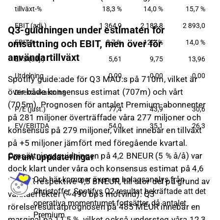
och kompatibla mobila enheter. Företaget erbjuder
tillväxt-%
18,3 %
14,0 %
15,7 %
även tjänster inom försäljning, distribution och
EBIT (adj.)
1 364,9
2 183,8
2 893,0
Q3-guidningen under estimaten för
marknadsföring, kontraktsforskning och utveckling
samt kund- och annan support. Bolaget grundades
omsättning och EBIT, men över för
EBIT-%
8,7 %
12,2 %
14,0 %
2006 och har sitt huvudkontor i Stockholm, Sverige.
användartillväxt
EPS (adj.)
5,61
9,75
13,96
Utdelning
0,00
0,00
0,00
Spotify guide:ade för Q3 MAU:s på 710m, vilket är
över både konsensus estimat (707m) och vårt
Direktavkastning
(705m). Prognosen för antalet Premium-abonnenter
P/E (just.)
77,4
43,9
30,6
på 281 miljoner överträffade våra 277 miljoner och
EV/EBITDA
54,0
35,1
26,3
konsensus på 279 miljoner, vilket innebär en tillväxt
på +5 miljoner jämfört med föregående kvartal.
Omsättningsguidningen på 4,2 BNEUR (5 % å/å) var
Forum uppdateringar
dock klart under våra och konsensus estimat på 4,6
Och här kommer även en bolagsanalys från
BNEUR respektive 4,5 BNEUR, till stor del på grund av
Christoffer. Spotifys Q2-resultat bekräftade att det
valutaeffekter (~490 bps motvind). Q3
operativa momentumet fortsätter, då antalet
rörelseresultatprognosen på 485 MEUR innebär en
Premium...
marginal på 11,5 %, vilket också understeg våra 12,3