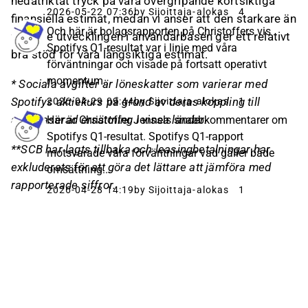
nedåtriktat tryck på våra övergripande kortsiktiga
2026-05-22 07:36
by Sijoittaja-alokas
4
finansiella estimat, medan vi anser att den starkare än
Och här är bolagsrapporten på Christoffers vis
väntade utvecklingen i användarbasen ger ett relativt
Spotifys Q1-resultat var i linje med våra
bra stöd för våra långsiktiga estimat.
förväntningar och visade på fortsatt operativt
momentum...
*
Sociala avgifter är löneskatter som varierar med
Spotifys aktiekurs på grund av deras koppling till
2026-04-29 09:44
by Sijoittaja-alokas
1
aktiebaserad ersättning i vissa länder.
Här är Christoffer Jennels snabbkommentarer om
Spotifys Q1-resultat. Spotifys Q1-rapport
**SCB har lagts tillbaka och leasingbetalningar har
motsvarade våra förväntningar vad gäller både
exkluderats för att göra det lättare att jämföra med
omsättning...
rapporterade siffror.
2026-04-28 14:19
by Sijoittaja-alokas
1