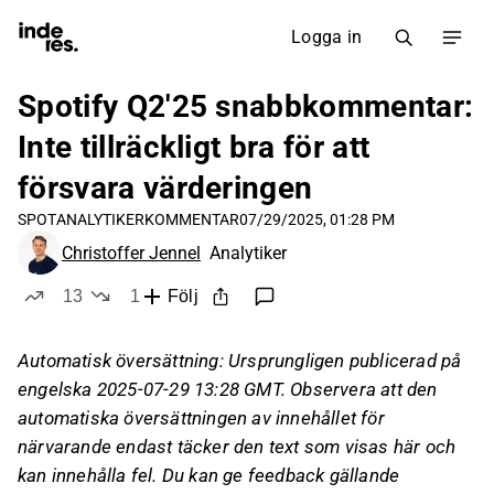
Logga in
Spotify Q2'25 snabbkommentar:
Inte tillräckligt bra för att
försvara värderingen
SPOT
ANALYTIKERKOMMENTAR
07/29/2025, 01:28 PM
Christoffer Jennel
Analytiker
13
1
Följ
likes
dislike
Automatisk översättning: Ursprungligen publicerad på
engelska 2025-07-29 13:28 GMT. Observera att den
automatiska översättningen av innehållet för
närvarande endast täcker den text som visas här och
kan innehålla fel. Du kan ge feedback gällande