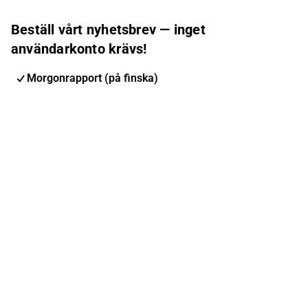
Beställ vårt nyhetsbrev — inget
användarkonto krävs!
Morgonrapport (på finska)
Inderes nyhetsbrev
Nordic Events
Inderes Femme
E-postadress
Prenumerera
Du kan ändra din prenumeration när du vill