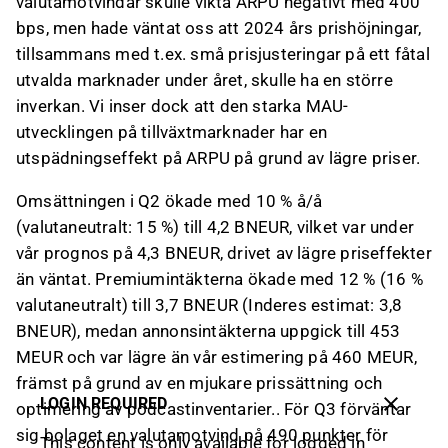
valutamotvindar skulle vikta ARPU negativt med 400
bps, men hade väntat oss att 2024 års prishöjningar,
tillsammans med t.ex. små prisjusteringar på ett fåtal
utvalda marknader under året, skulle ha en större
inverkan. Vi inser dock att den starka MAU-
utvecklingen på tillväxtmarknader har en
utspädningseffekt på ARPU på grund av lägre priser.
Omsättningen i Q2 ökade med 10 % å/å
(valutaneutralt: 15 %) till 4,2 BNEUR, vilket var under
vår prognos på 4,3 BNEUR, drivet av lägre priseffekter
än väntat. Premiumintäkterna ökade med 12 % (16 %
valutaneutralt) till 3,7 BNEUR (Inderes estimat: 3,8
BNEUR), medan annonsintäkterna uppgick till 453
MEUR och var lägre än vår estimering på 460 MEUR,
främst på grund av en mjukare prissättning och
LOGIN REQUIRED
optimering av podcastinventarier.
. För Q3 förväntar
sig bolaget en valutamotvind på 490 punkter för
This content is only available for logged in