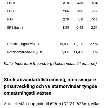
EBITDA
310
433
504
EBIT
266
406
477
PTP
270
48,0
516
EPS (just.)
1,35
-0,42
2,51
Omsättningstillväxt-%
19,8 %
10,1 %
12,5 %
Rörelsemarginal-% (just.)
7,0 %
11,4 %
11,1 %
Källa: Inderes & Bloomberg (konsensus, 34 estimat)
Stark användartillströmning, men svagare
prisutveckling och valutamotvindar tyngde
omsättningstillväxten
Antalet MAU uppgick till 696m (Q2'24: 626m), vilket