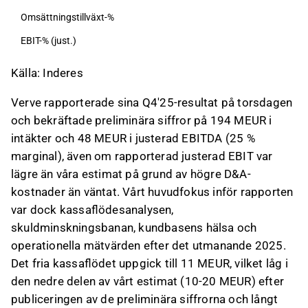
Detta innehåll är skapat av AI. Du kan lämna feedback
Omsättningstillväxt-%
om det på Inderes
forum
.
EBIT-% (just.)
23
Källa: Inderes
Verve rapporterade sina Q4'25-resultat på torsdagen
och bekräftade preliminära siffror på 194 MEUR i
intäkter och 48 MEUR i justerad EBITDA (25 %
marginal), även om rapporterad justerad EBIT var
lägre än våra estimat på grund av högre D&A-
kostnader än väntat. Vårt huvudfokus inför rapporten
var dock kassaflödesanalysen,
skuldminskningsbanan, kundbasens hälsa och
operationella mätvärden efter det utmanande 2025.
Det fria kassaflödet uppgick till 11 MEUR, vilket låg i
den nedre delen av vårt estimat (10-20 MEUR) efter
publiceringen av de preliminära siffrorna och långt