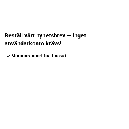
Beställ vårt nyhetsbrev — inget
användarkonto krävs!
Morgonrapport (på finska)
Inderes nyhetsbrev
Nordic Events
Inderes Femme
E-postadress
Prenumerera