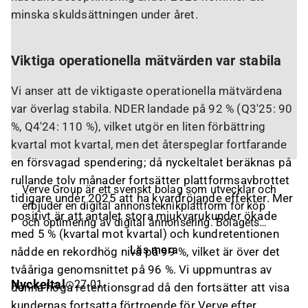
minska skuldsättningen under året.
Viktiga operationella mätvärden var stabila
Vi anser att de viktigaste operationella mätvärdena
var överlag stabila. NDER landade på 92 % (Q3'25: 90
%, Q4'24: 110 %), vilket utgör en liten förbättring
kvartal mot kvartal, men det återspeglar fortfarande
en försvagad spendering; då nyckeltalet beräknas på
rullande tolv månader fortsätter plattformsavbrottet
Verve Group är ett svenskt bolag som utvecklar och
tidigare under 2025 att ha kvardröjande effekter. Mer
erbjuder en digital annonsteknikplattform för köp
positivt är att antalet stora mjukvarukunder ökade
och optimering av digital annonsering. Bolagets
med 5 % (kvartal mot kvartal) och kundretentionen
lösningar riktar sig till annonsörer, publicister och
Läs mera
nådde en rekordhög nivå på 99 %, vilket är över det
byråer som vill nå målgrupper via programmatisk
tvååriga genomsnittet på 96 %. Vi uppmuntras av
media och datadriven marknadsföring. Verve Group
Nyckeltal
27.01.
denna höga retentionsgrad då den fortsätter att visa
har verksamhet på flera internationella marknader.
kundernas fortsatta förtroende för Verve efter
Bolaget grundades 2011 och har sitt huvudkontor i