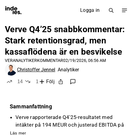
Logga in
Verve Q4’25 snabbkommentar:
Stark retentionsgrad, men
kassaflödena är en besvikelse
VER
ANALYTIKERKOMMENTAR
02/19/2026, 06:56 AM
Christoffer Jennel
Analytiker
14
1
Följ
likes
dislike
Sammanfattning
Verve rapporterade Q4'25-resultatet med
intäkter på 194 MEUR och justerad EBITDA på
48 MEUR, men justerad EBIT underskred
Läs mer