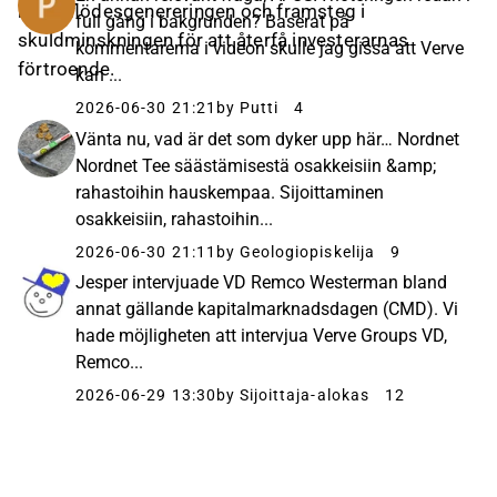
kassaflödesgenereringen och framsteg i
full gång i bakgrunden? Baserat på
skuldminskningen för att återfå investerarnas
kommentarerna i videon skulle jag gissa att Verve
förtroende.
kan ...
2026-06-30 21:21
by Putti
4
Vänta nu, vad är det som dyker upp här… Nordnet
Nordnet Tee säästämisestä osakkeisiin &amp;
rahastoihin hauskempaa. Sijoittaminen
osakkeisiin, rahastoihin...
2026-06-30 21:11
by Geologiopiskelija
9
Jesper intervjuade VD Remco Westerman bland
annat gällande kapitalmarknadsdagen (CMD). Vi
hade möjligheten att intervjua Verve Groups VD,
Remco...
2026-06-29 13:30
by Sijoittaja-alokas
12