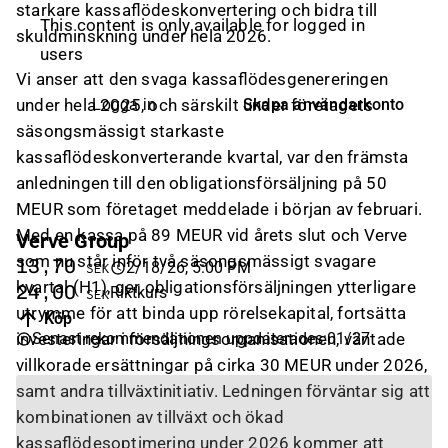
starkare kassaflödeskonvertering och bidra till
This content is only available for logged in
skuldminskning under hela 2026.
users
Vi anser att den svaga kassaflödesgenereringen
under hela 2025, och särskilt under företagets
Skapa användarkonto
Logga in
säsongsmässigt starkaste
kassaflödeskonverterande kvartal, var den främsta
anledningen till den obligationsförsäljning på 50
MEUR som företaget meddelade i början av februari.
Med en kassa på 89 MEUR vid årets slut och Verve
Verve Group
som nu står inför två säsongsmässigt svagare
13,70
2/18/26, 5:00 PM
SEK
kvartal (H1), ger obligationsförsäljningen ytterligare
24,00
Riktkurs
SEK
utrymme för att binda upp rörelsekapital, fortsätta
Köp
investeringar i försäljningsorganisationen, väntade
Senast rekommendationen uppdaterades
:
01/27
villkorade ersättningar på cirka 30 MEUR under 2026,
samt andra tillväxtinitiativ. Ledningen förväntar sig att
kombinationen av tillväxt och ökad
kassaflödesoptimering under 2026 kommer att