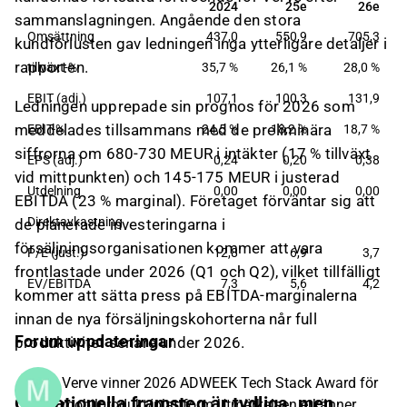
2024
25e
26e
2024
25e
26e
Stockholm, Sverige.
sammanslagningen. Angående den stora
Omsättning
437,0
550,9
705,3
kundförlusten gav ledningen inga ytterligare detaljer i
rapporten.
tillväxt-%
35,7 %
26,1 %
28,0 %
EBIT (adj.)
107,1
100,3
131,9
Ledningen upprepade sin prognos för 2026 som
meddelades tillsammans med de preliminära
EBIT-%
24,5 %
18,2 %
18,7 %
siffrorna om 680-730 MEUR i intäkter (17 % tillväxt
EPS (adj.)
0,24
0,20
0,38
vid mittpunkten) och 145-175 MEUR i justerad
Utdelning
0,00
0,00
0,00
EBITDA (23 % marginal). Företaget förväntar sig att
Direktavkastning
de planerade investeringarna i
försäljningsorganisationen kommer att vara
P/E (just.)
12,8
6,9
3,7
frontlastade under 2026 (Q1 och Q2), vilket tillfälligt
EV/EBITDA
7,3
5,6
4,2
kommer att sätta press på EBITDA-marginalerna
innan de nya försäljningskohorterna når full
Forum uppdateringar
produktivitet senare under 2026.
Verve vinner 2026 ADWEEK Tech Stack Award för
Operationella framsteg är tydliga, men
mobilprodukt/plattform Utmärkelsen erkänner