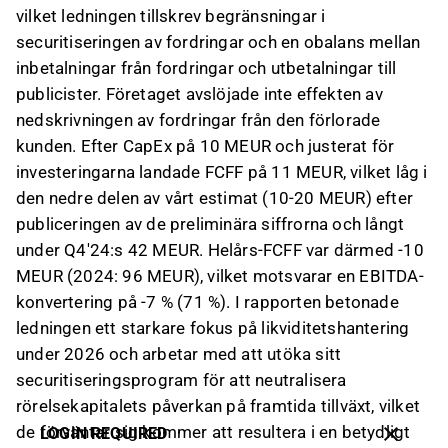
vilket ledningen tillskrev begränsningar i
securitiseringen av fordringar och en obalans mellan
inbetalningar från fordringar och utbetalningar till
publicister. Företaget avslöjade inte effekten av
nedskrivningen av fordringar från den förlorade
kunden. Efter CapEx på 10 MEUR och justerat för
investeringarna landade FCFF på 11 MEUR, vilket låg i
den nedre delen av vårt estimat (10-20 MEUR) efter
publiceringen av de preliminära siffrorna och långt
under Q4'24:s 42 MEUR. Helårs-FCFF var därmed -10
MEUR (2024: 96 MEUR), vilket motsvarar en EBITDA-
konvertering på -7 % (71 %). I rapporten betonade
ledningen ett starkare fokus på likviditetshantering
under 2026 och arbetar med att utöka sitt
securitiseringsprogram för att neutralisera
rörelsekapitalets påverkan på framtida tillväxt, vilket
de förväntar sig kommer att resultera i en betydligt
LOGIN REQUIRED