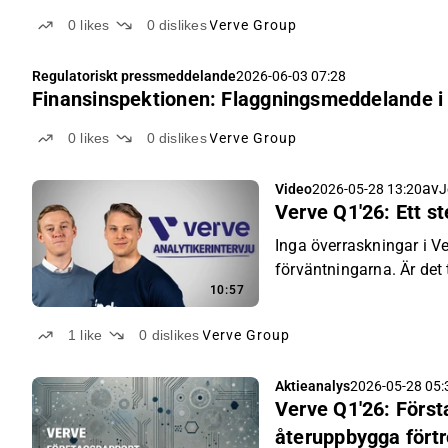
0
likes
0
dislikes
Verve Group
Regulatoriskt pressmeddelande
2026-06-03 07:28
Finansinspektionen: Flaggningsmeddelande i
0
likes
0
dislikes
Verve Group
av
Video
2026-05-28 13:20
J
Verve Q1'26: Ett ste
Inga överraskningar i Ve
förväntningarna. Är det t
10:57
analytiker väger in.
1
like
0
dislikes
Verve Group
Aktieanalys
2026-05-28 05:
Verve Q1'26: Första
återuppbygga fört