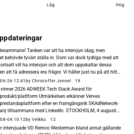
Låg
Hög
ppdateringar
llesammans! Tanken var att ha intervjun idag, men
et behövde tyvärr ställa in. Dom var dock tydliga med att
ortsatt vill ha intervjun och att dom uppskattar dessa
llen att få adressera era frågor. Vi håller just nu på att hitta
tid i närtid. So, stay tuned
06-26 12:41
by Christoffer Jennel
19
 vinner 2026 ADWEEK Tech Stack Award för
produkt/plattform Utmärkelsen erkänner Verves
prestandaplattform efter en framgångsrik SKAdNetwork-
nj tillsammans med LinkedIn. STOCKHOLM, 4 augusti
– Verve meddelade idag att de har utsetts till vinnare av
08-04 10:12
by Velkku
12
 ADWEEK...
r intervjuade VD Remco Westerman bland annat gällande