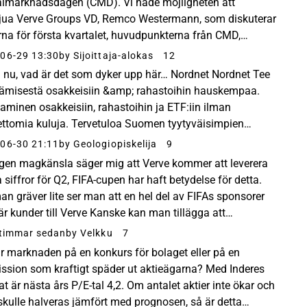
almarknadsdagen (CMD). Vi hade möjligheten att
vjua Verve Groups VD, Remco Westermann, som diskuterar
orna för första kvartalet, huvudpunkterna från CMD,
flödessituationen och utsikterna för resten av ...
06-29 13:30
by Sijoittaja-alokas
12
 nu, vad är det som dyker upp här… Nordnet Nordnet Tee
ämisestä osakkeisiin &amp; rahastoihin hauskempaa.
ttaminen osakkeisiin, rahastoihin ja ETF:iin ilman
ettomia kuluja. Tervetuloa Suomen tyytyväisimpien
tajien joukkoon! Avaa tili jo tänään! Och hoppsan! ...
06-30 21:11
by Geologiopiskelija
9
gen magkänsla säger mig att Verve kommer att leverera
 siffror för Q2, FIFA-cupen har haft betydelse för detta.
n gräver lite ser man att en hel del av FIFAs sponsorer
är kunder till Verve​ Kanske kan man tillägga att
adsområdet var USA, där matcherna ocks...
 timmar sedan
by Velkku
7
r marknaden på en konkurs för bolaget eller på en
ssion som kraftigt späder ut aktieägarna? Med Inderes
at är nästa års P/E-tal 4,2. Om antalet aktier inte ökar och
skulle halveras jämfört med prognosen, så är detta