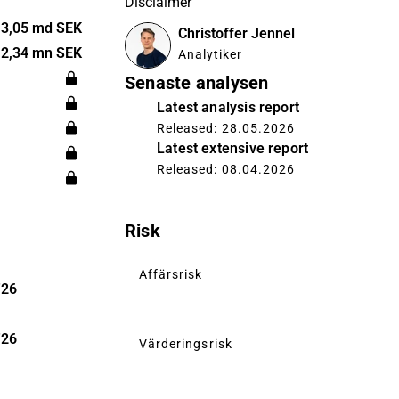
Disclaimer
 byråer som
grammatisk
3,05 md SEK
Christoffer Jennel
nadsföring.
2,34 mn SEK
Analytiker
 på flera
Senaste analysen
Bolaget
Latest analysis report
t
Released: 28.05.2026
verige.
Latest extensive report
Released: 08.04.2026
Risk
Affärsrisk
'26
'26
Värderingsrisk