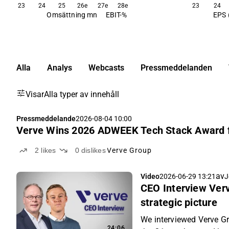
23
24
25
26e
27e
28e
23
24
Omsättning mn
EBIT-%
EPS 
Alla
Analys
Webcasts
Pressmeddelanden
Visar
Alla typer av innehåll
Pressmeddelande
2026-08-04 10:00
Verve Wins 2026 ADWEEK Tech Stack Award f
2
likes
0
dislikes
Verve Group
av
Video
2026-06-29 13:21
J
CEO Interview Verv
strategic picture
We interviewed Verve G
24:06