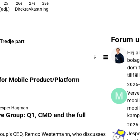
25
26e
27e
28e
(adj.)
Direktavkastning
Forum u
Tredje part
Hej a
bolag
dom f
tillfä
or Mobile Product/Platform
en ny 
2026-
Verve
mobil
mobil
esper Hagman
e Group: Q1, CMD and the full
kampa
2026 
2026-
2026
Jespe
roup's CEO, Remco Westermann, who discusses