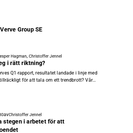
 Verve Group SE
,
esper Hagman
Christoffer Jennel
g i rätt riktning?
rves Q1-rapport, resultatet landade i linje med
illräckligt för att tala om ett trendbrott? Vår
av
30
Christoffer Jennel
 stegen i arbetet för att
roendet