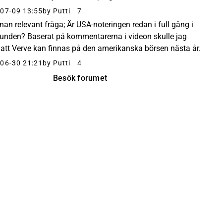
rande billigt i förhållande till jämfö...
07-09 13:55
by Putti
7
nan relevant fråga; Är USA-noteringen redan i full gång i
unden? Baserat på kommentarerna i videon skulle jag
 att Verve kan finnas på den amerikanska börsen nästa år.
06-30 21:21
by Putti
4
Besök forumet