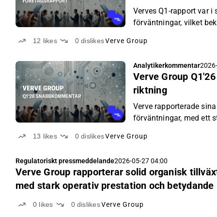
Verves Q1-rapport var i s
förväntningar, vilket b
start på året.
12
likes
0
dislikes
Verve Group
Analytikerkommentar
2026-
Verve Group Q1'26 
riktning
Verve rapporterade sina Q
förväntningar, med ett 
framstående.
13
likes
0
dislikes
Verve Group
Regulatoriskt pressmeddelande
2026-05-27 04:00
Verve Group rapporterar solid organisk tillväx
med stark operativ prestation och betydande 
0
likes
0
dislikes
Verve Group