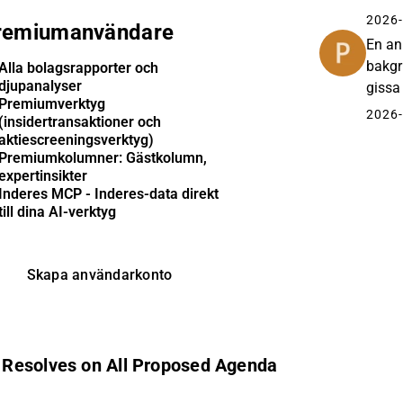
fortfa
2026-
remiumanvändare
En an
bakgr
Alla bolagsrapporter och
djupanalyser
gissa
Premiumverktyg
2026-
(insidertransaktioner och
aktiescreeningsverktyg)
Premiumkolumner: Gästkolumn,
expertinsikter
Inderes MCP - Inderes-data direkt
till dina AI-verktyg
Skapa användarkonto
 Resolves on All Proposed Agenda