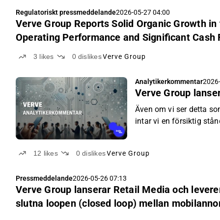
Regulatoriskt pressmeddelande
2026-05-27 04:00
Verve Group Reports Solid Organic Growth in t
Operating Performance and Significant Cash
3
likes
0
dislikes
Verve Group
Analytikerkommentar
2026-
Verve Group lanser
Även om vi ser detta so
intar vi en försiktig st
sikt.
12
likes
0
dislikes
Verve Group
Pressmeddelande
2026-05-26 07:13
Verve Group lanserar Retail Media och levere
slutna loopen (closed loop) mellan mobilanno