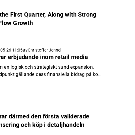
he First Quarter, Along with Strong
 Flow Growth
av
05-26 11:05
Christoffer Jennel
ar erbjudande inom retail media
m en logisk och strategiskt sund expansion,
åndpunkt gällande dess finansiella bidrag på kort
rar därmed den första validerade
nsering och köp i detaljhandeln