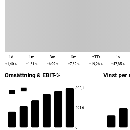
1d
1m
3m
6m
YTD
1y
+1,40
−1,61
−6,09
+7,62
−19,26
−47,85
%
%
%
%
%
%
Omsättning & EBIT-%
Vinst per 
803,1
24,5
23,9
20,6
20,1
401,6
18,0
17,6
0