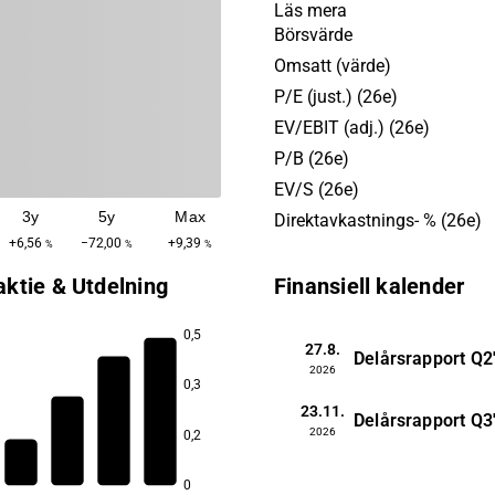
annonsörer, publicister och
Läs mera
vill nå målgrupper via pro
Börsvärde
media och datadriven mark
Omsatt (värde)
Verve Group har verksamhet
P/E (just.) (26e)
internationella marknader. 
EV/EBIT (adj.) (26e)
grundades 2011 och har sit
P/B (26e)
huvudkontor i Stockholm, S
EV/S (26e)
3y
5y
Max
Direktavkastnings- % (26e)
+6,56
−72,00
+9,39
%
%
%
aktie & Utdelning
Finansiell kalender
0,5
27.8.
Delårsrapport
Q2
2026
0,3
23.11.
Delårsrapport
Q3
2026
0,2
0