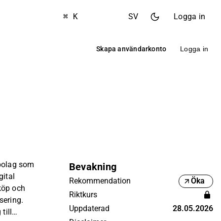
⌘ K
SV
Logga in
Skapa användarkonto
Logga in
 bolag som
Bevakning
gital
Rekommendation
Öka
köp och
Riktkurs
sering.
Uppdaterad
28.05.2026
till