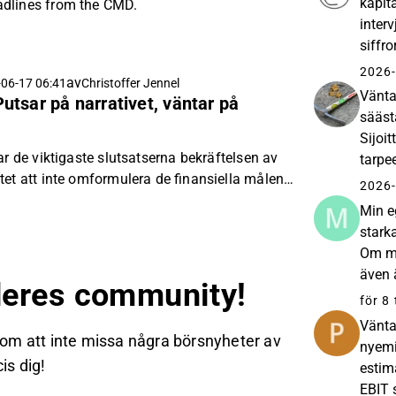
kapit
dlines from the CMD.
inter
siffr
kassa
2026-
av
06-17 06:41
Christoffer Jennel
Vänta
tsar på narrativet, väntar på
sääst
Sijoi
ar de viktigaste slutsatserna bekräftelsen av
tarpe
tet att inte omformulera de finansiella målen
sijoit
2026-
sförändringen och en mer djupgående
Min e
dia.
starka
Om ma
även 
eres community!
markn
för 8
Vänta
 om att inte missa några börsnyheter av
nyemi
is dig!
estim
EBIT 