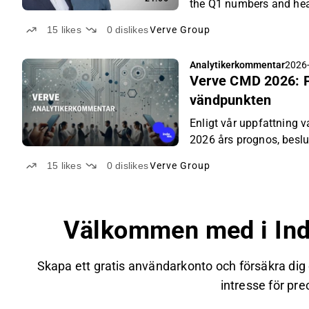
the Q1 numbers and hea
15
likes
0
dislikes
Verve Group
Analytikerkommentar
2026-
Verve CMD 2026: Pu
vändpunkten
Enligt vår uppfattning v
2026 års prognos, beslu
för intäktsredovisning
15
likes
0
dislikes
Verve Group
genomgång av retail me
Välkommen med i Ind
Skapa ett gratis användarkonto och försäkra dig
intresse för prec