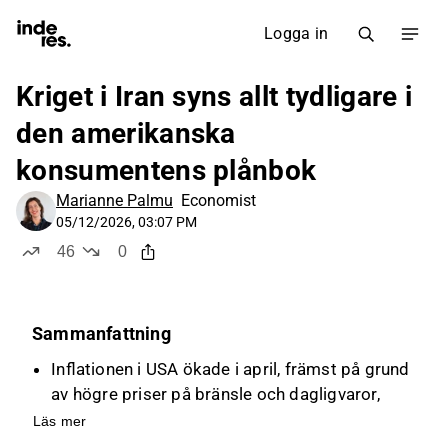
Logga in
Kriget i Iran syns allt tydligare i
den amerikanska
konsumentens plånbok
Marianne Palmu
Economist
05/12/2026, 03:07 PM
46
0
likes
dislikes
Sammanfattning
Inflationen i USA ökade i april, främst på grund
av högre priser på bränsle och dagligvaror,
vilket överstiger lönetillväxten och minskar
Läs mer
reallönerna med 0,3 % jämfört med föregående