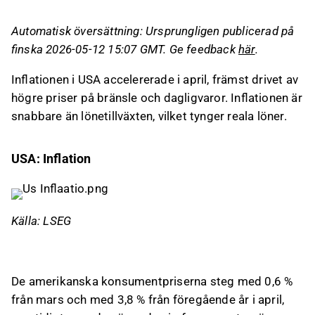
år.
Automatisk översättning: Ursprungligen publicerad på
Konsumentpriserna steg med 0,6 % från mars
finska 2026-05-12 15:07 GMT. Ge feedback
här
.
och 3,8 % från föregående år, medan
kärninflationen, exklusive bränsle och mat,
Inflationen i USA accelererade i april, främst drivet av
ökade med 0,4 % månadsvis och 2,8 % årligen.
högre priser på bränsle och dagligvaror. Inflationen är
Bränslepriserna har stigit med 28 % under de
snabbare än lönetillväxten, vilket tynger reala löner.
senaste två månaderna, vilket påverkar
konsumenternas köpkraft och syns tydligt i
USA: Inflation
deras plånböcker.
Den tillträdande Fed-chefen Kevin Warsh står
inför utmaningar med att ompröva
centralbankens mätvärden, särskilt när
Källa: LSEG
traditionella inflationsmått visar på ökande
inflation.
De amerikanska konsumentpriserna steg med 0,6 %
Detta innehåll är skapat av AI. Du kan lämna feedback
om det på Inderes
forum
.
från mars och med 3,8 % från föregående år i april,