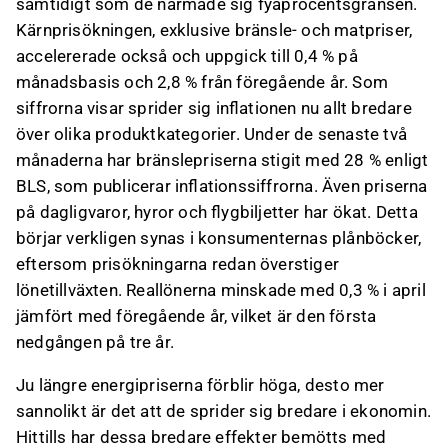
samtidigt som de närmade sig fyaprocentsgränsen.
Kärnprisökningen, exklusive bränsle- och matpriser,
accelererade också och uppgick till 0,4 % på
månadsbasis och 2,8 % från föregående år. Som
siffrorna visar sprider sig inflationen nu allt bredare
över olika produktkategorier. Under de senaste två
månaderna har bränslepriserna stigit med 28 % enligt
BLS, som publicerar inflationssiffrorna. Även priserna
på dagligvaror, hyror och flygbiljetter har ökat. Detta
börjar verkligen synas i konsumenternas plånböcker,
eftersom prisökningarna redan överstiger
lönetillväxten. Reallönerna minskade med 0,3 % i april
jämfört med föregående år, vilket är den första
nedgången på tre år.
Ju längre energipriserna förblir höga, desto mer
sannolikt är det att de sprider sig bredare i ekonomin.
Hittills har dessa bredare effekter bemötts med