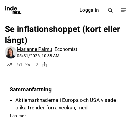
Logga in
Se inflationshoppet (kort eller
långt)
Marianne Palmu
Economist
05/31/2026, 10:38 AM
51
2
likes
dislikes
Sammanfattning
Aktiemarknaderna i Europa och USA visade
olika trender förra veckan, med
Helsingforsbörsen som sjönk medan USA
Läs mer
nådde nya toppar, påverkade av
Mellanösternkonflikten och AI-aktier.