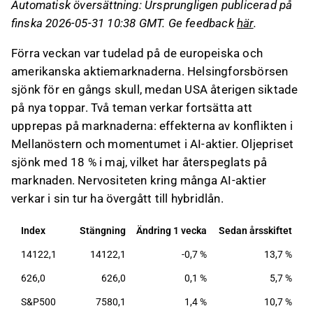
Automatisk översättning: Ursprungligen publicerad på
Oljepriset sjönk med 18 % i maj, vilket
finska 2026-05-31 10:38 GMT. Ge feedback
här
.
påverkade marknaderna, medan nervositeten
kring AI-aktier övergick till hybridlån.
Förra veckan var tudelad på de europeiska och
Feds nya ordförande Kevin Warsh föreslår att
amerikanska aktiemarknaderna. Helsingforsbörsen
uppdatera inflationsmåtten, med fokus på
sjönk för en gångs skull, medan USA återigen siktade
"trimmed mean"-mått för att bättre förstå den
på nya toppar. Två teman verkar fortsätta att
underliggande inflationstrenden.
upprepas på marknaderna: effekterna av konflikten i
Dallas Feds "trimmed mean"-mått visade en
Mellanöstern och momentumet i AI-aktier. Oljepriset
lägre inflation än kärn-PCE, men har tidigare
sjönk med 18 % i maj, vilket har återspeglats på
underskattat inflationstrenden, vilket kan leda
marknaden. Nervositeten kring många AI-aktier
till felaktiga tolkningar av inflationens natur.
verkar i sin tur ha övergått till hybridlån.
Detta innehåll är skapat av AI. Du kan lämna feedback
Index
Stängning
Ändring 1 vecka
Sedan årsskiftet
om det på Inderes
forum
.
14122,1
14122,1
-0,7 %
13,7 %
626,0
626,0
0,1 %
5,7 %
S&P500
7580,1
1,4 %
10,7 %