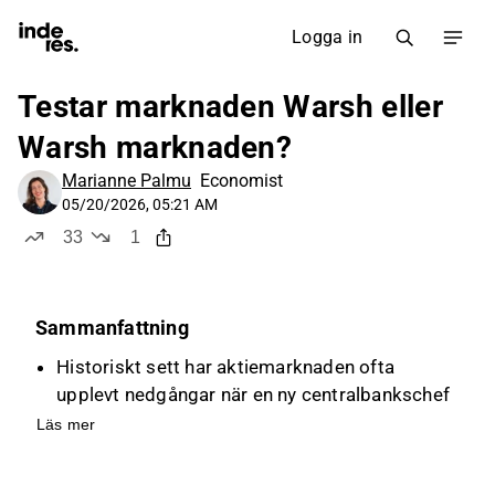
Logga in
Testar marknaden Warsh eller
Warsh marknaden?
Marianne Palmu
Economist
05/20/2026, 05:21 AM
33
1
likes
dislike
Sammanfattning
Historiskt sett har aktiemarknaden ofta
upplevt nedgångar när en ny centralbankschef
tillträder, med en genomsnittlig nedgång på 5
Läs mer
% under den första månaden och 13 % efter tre
månader.