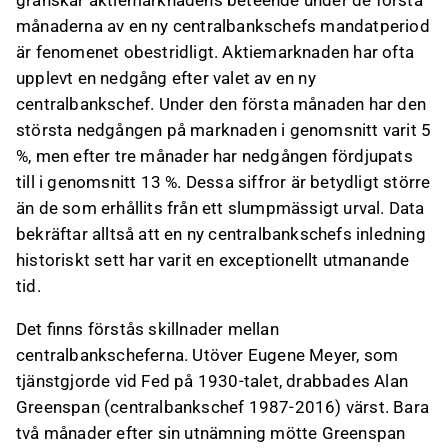
granskar aktiemarknadens beteende under de första
månaderna av en ny centralbankschefs mandatperiod
är fenomenet obestridligt. Aktiemarknaden har ofta
upplevt en nedgång efter valet av en ny
centralbankschef. Under den första månaden har den
största nedgången på marknaden i genomsnitt varit 5
%, men efter tre månader har nedgången fördjupats
till i genomsnitt 13 %. Dessa siffror är betydligt större
än de som erhållits från ett slumpmässigt urval. Data
bekräftar alltså att en ny centralbankschefs inledning
historiskt sett har varit en exceptionellt utmanande
tid.
Det finns förstås skillnader mellan
centralbankscheferna. Utöver Eugene Meyer, som
tjänstgjorde vid Fed på 1930-talet, drabbades Alan
Greenspan (centralbankschef 1987-2016) värst. Bara
två månader efter sin utnämning mötte Greenspan