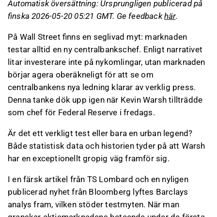
Automatisk översättning: Ursprungligen publicerad på
Räntemarknaderna tenderar att kräva högre
finska 2026-05-20 05:21 GMT. Ge feedback
här
.
riskpremier under en ny centralbankschefs
första sex månader, vilket ofta leder till
På Wall Street finns en seglivad myt: marknaden
stigande räntor.
testar alltid en ny centralbankschef. Enligt narrativet
Det spekuleras att nya centralbankschefer kan
litar investerare inte på nykomlingar, utan marknaden
inleda sina mandatperioder med hökaktiga
börjar agera oberäkneligt för att se om
åtgärder för att etablera trovärdighet, vilket
centralbankens nya ledning klarar av verklig press.
kan orsaka marknadsturbulens.
Denna tanke dök upp igen när Kevin Warsh tillträdde
Kevin Warsh står inför en historisk utmaning
som chef för Federal Reserve i fredags.
när han tillträder som chef för Federal Reserve,
med potentiella krav på en hökaktig politik för
Är det ett verkligt test eller bara en urban legend?
att hantera den nuvarande
Både statistisk data och historien tyder på att Warsh
inflationssituationen.
har en exceptionellt gropig väg framför sig.
Detta innehåll är skapat av AI. Du kan lämna feedback
I en färsk artikel från TS Lombard och en nyligen
om det på Inderes
forum
.
publicerad nyhet från Bloomberg lyftes Barclays
analys fram, vilken stöder testmyten. När man