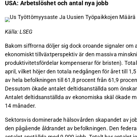
USA: Arbetslöshet och antal nya jobb
Källa: LSEG
Bakom siffrorna döljer sig dock oroande signaler om a
ekonomiskt tillväxtperspektiv är den massiva minskni
produktivitetsfördelar kompenserar för bristen). Tota
april, vilket höjer den totala nedgången för året till 1
av hela befolkningen till 61,8 procent från 61,9 proc
Dessutom ökade antalet deltidsanställda som önskar
Antalet deltidsanställda av ekonomiska skäl ökade me
14 månader.
Sektorsvis dominerade hälsovården skapandet av jobb
den pågående åldrandet av befolkningen. Den federala
antalet anställda med 9 000 jobb. Totalt har antalet