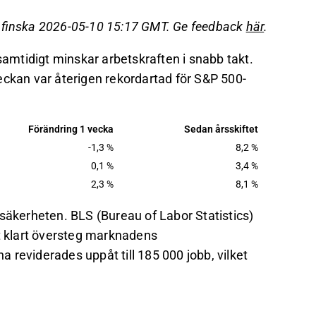
ret.
7 000 platser, medan den federala
å finska 2026-05-10 15:17 GMT. Ge feedback
här
.
0 jobb.
samtidigt minskar arbetskraften i snabb takt.
tyrräntan snabbt, trots den försämrade
eckan var återigen rekordartad för S&P 500-
det på Inderes
forum
.
Förändring 1 vecka
Sedan årsskiftet
-1,3 %
8,2 %
0,1 %
3,4 %
2,3 %
8,1 %
osäkerheten. BLS (Bureau of Labor Statistics)
ket klart översteg marknadens
 reviderades uppåt till 185 000 jobb, vilket