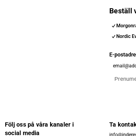
Beställ
Morgonra
Nordic E
E-postadr
Prenume
Följ oss på våra kanaler i
Ta konta
social media
info@inderes