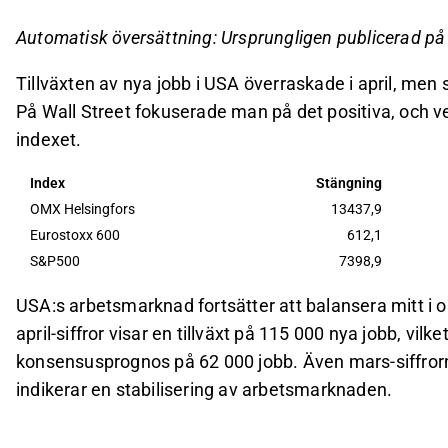
totalt uppgår till en nedgång på 1,5 miljoner för å
Hälsovårdssektorn skapade flest nya jobb med 3
Automatisk översättning: Ursprungligen publicerad p
regeringen minskade antalet anställda med 9 00
Tillväxten av nya jobb i USA överraskade i april, men 
Federal Reserve ser ingen anledning att ändra s
På Wall Street fokuserade man på det positiva, och v
förmågan att skapa jobb i ekonomin.
indexet.
Detta innehåll är skapat av AI. Du kan lämna feedback om 
Index
Stängning
OMX Helsingfors
13437,9
Eurostoxx 600
612,1
S&P500
7398,9
USA:s arbetsmarknad fortsätter att balansera mitt i 
april-siffror visar en tillväxt på 115 000 nya jobb, vil
konsensusprognos på 62 000 jobb. Även mars-siffrorna
indikerar en stabilisering av arbetsmarknaden.