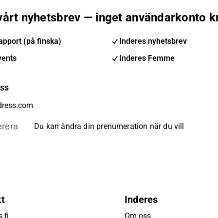
 vårt nyhetsbrev — inget användarkonto k
pport (på finska)
Inderes nyhetsbrev
vents
Inderes Femme
ess
rera
Du kan ändra din prenumeration när du vill
kt
Inderes
.fi
Om oss