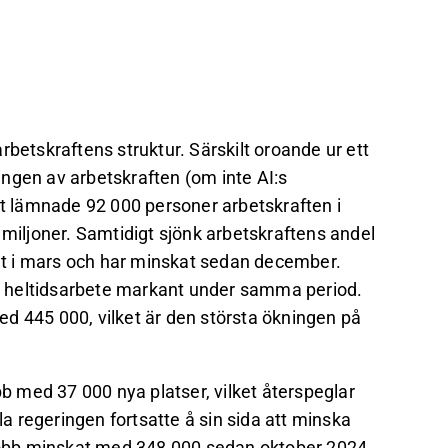
rbetskraftens struktur. Särskilt oroande ur ett
ngen av arbetskraften (om inte AI:s
lt lämnade 92 000 personer arbetskraften i
,5 miljoner. Samtidigt sjönk arbetskraftens andel
ent i mars och har minskat sedan december.
 heltidsarbete markant under samma period.
d 445 000, vilket är den största ökningen på
 med 37 000 nya platser, vilket återspeglar
 regeringen fortsatte å sin sida att minska
 jobb minskat med 348 000 sedan oktober 2024,