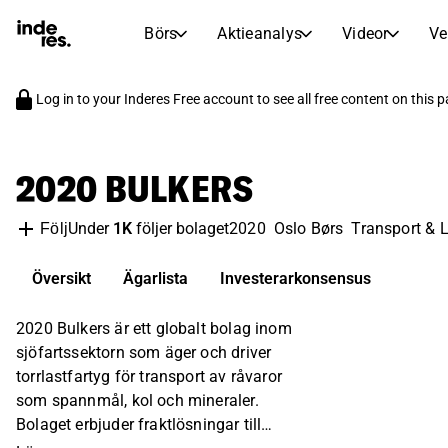
Börs
Aktieanalys
Videor
Ve
AKTIEMARKNADER
AKTIEFORSKNING
Log in to your Inderes Free account to see all free content on this 
inderesTV
Aktiejämförelse
Börs
Aktieanalys
Videohub för aktieanalys, forskning och expertkommentarer
Jämför nyckeltal och utveckling för flera aktier
Realtidskurser, index och marknadsutveckling
Expertaktieanalys och rekommendationer
Transkriptioner
Earnings Season
2020 BULKERS
Morgonrapport
Artiklar
Fullständiga utskrifter av resultatsamtal och investerarmöten
Compare EPS estimates to reported results
Nyheter, insikter och marknadskommentarer
Daglig marknadssammanfattning och nattens viktigaste händelser
Under
1K
följer bolaget
2020
Oslo Børs
Transport & L
Följ
Insideraffärer
Börskalender
Portfölj
Följ köp- och säljaktivitet hos företagsinsiders
Översikt
Ägarlista
Inderes modellportfölj
Investerarkonsensus
Kommande resultat, noteringar och företagshändelser
Virtuell analytikerchatt
Utdelningskalender
Femme
Ställ frågor och få AI-drivna investeringsinsikter direkt
2020 Bulkers är ett globalt bolag inom
Kommande och tidigare utdelningar
Bryter barriärer och bygger självförtroende inom investeringar
sjöfartssektorn som äger och driver
Compound Interest Calculator
torrlastfartyg för transport av råvaror
See how your savings grow with the power of compound interest.
som spannmål, kol och mineraler.
Bolaget erbjuder fraktlösningar till