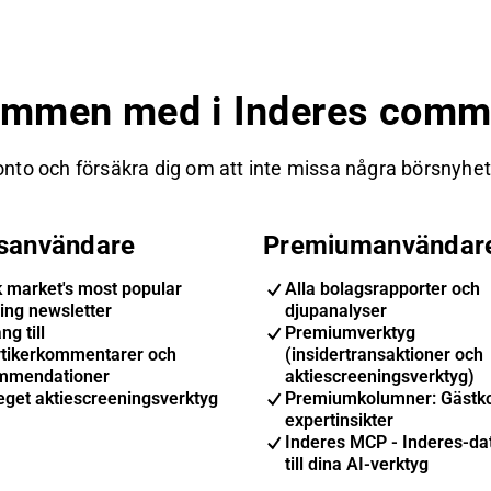
ommen med i Inderes commu
nto och försäkra dig om att inte missa några börsnyheter
isanvändare
Premiumanvändar
k market's most popular
Alla bolagsrapporter och
ing newsletter
djupanalyser
ng till
Premiumverktyg
ytikerkommentarer och
(insidertransaktioner och
mmendationer
aktiescreeningsverktyg)
eget aktiescreeningsverktyg
Premiumkolumner: Gästk
expertinsikter
Inderes MCP - Inderes-dat
till dina AI-verktyg