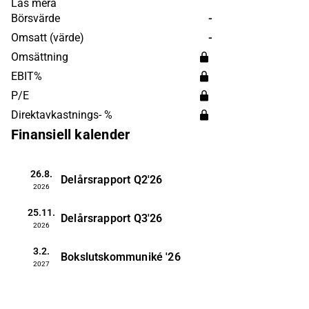
handelspartner, industrikunder och
Läs mera
logistiska aktörer på sjötransporter och
Börsvärde
-
har verksamhet på flera internationella
Omsatt (värde)
-
marknader, med störst närvaro i Asien,
Omsättning
Afrika och Sydamerika. 2020 Bulkers
EBIT%
grundades år 2017 och har sitt
P/E
huvudkontor i Bermuda.
Direktavkastnings- %
Finansiell kalender
26.8.
Delårsrapport
Q2'26
2026
25.11.
Delårsrapport
Q3'26
2026
3.2.
Bokslutskommuniké
'26
2027