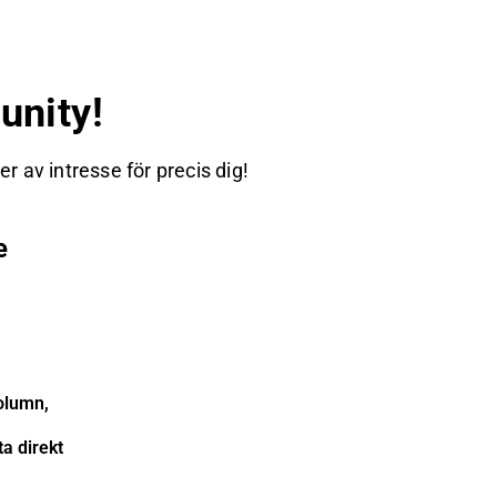
nity!
 av intresse för precis dig!
e
olumn,
a direkt