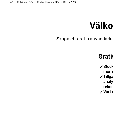
0
likes
0
dislikes
2020 Bulkers
Välk
Skapa ett gratis användarko
Grat
Stoc
morn
Tillgå
anal
reko
Vårt 