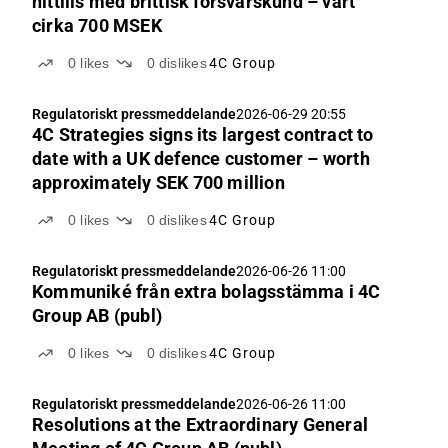
hittills med brittisk försvarskund – värt
cirka 700 MSEK
0
likes
0
dislikes
4C Group
Regulatoriskt pressmeddelande
2026-06-29 20:55
4C Strategies signs its largest contract to
date with a UK defence customer – worth
approximately SEK 700 million
0
likes
0
dislikes
4C Group
Regulatoriskt pressmeddelande
2026-06-26 11:00
Kommuniké från extra bolagsstämma i 4C
Group AB (publ)
0
likes
0
dislikes
4C Group
Regulatoriskt pressmeddelande
2026-06-26 11:00
Resolutions at the Extraordinary General