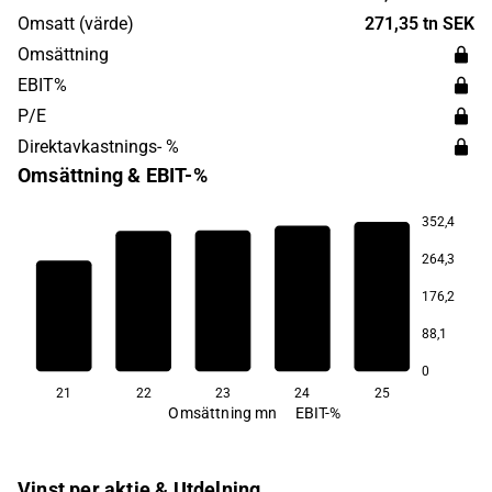
Stockholm.
Omsatt (värde)
271,35 tn SEK
Omsättning
EBIT%
P/E
Direktavkastnings- %
Omsättning & EBIT-%
352,4
264,3
18,0
176,2
8,6
88,1
2,4
−1,7
−1,8
0
21
22
23
24
25
Omsättning mn
EBIT-%
Vinst per aktie & Utdelning