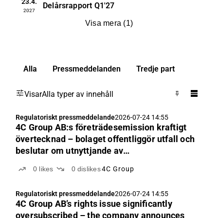
23.4.
Delårsrapport
Q1'27
2027
Visa mera
(
1
)
Alla
Pressmeddelanden
Tredje part
Visar
Alla typer av innehåll
Regulatoriskt pressmeddelande
2026-07-24 14:55
4C Group AB:s företrädesemission kraftigt
övertecknad – bolaget offentliggör utfall och
beslutar om utnyttjande av
övertilldelningsoptionen
0
likes
0
dislikes
4C Group
Regulatoriskt pressmeddelande
2026-07-24 14:55
4C Group AB’s rights issue significantly
oversubscribed – the company announces