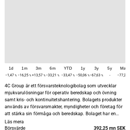
1d
1m
3m
6m
YTD
1y
3y
5y
Max
−1,47
−16,25
+13,57
−33,21
−33,47
−50,06
−67,63
-
−77,26
%
%
%
%
%
%
%
4C Group är ett försvarsteknologibolag som utvecklar
mjukvarulösningar för operativ beredskap och övning
samt kris- och kontinuitetshantering. Bolagets produkter
används av försvarsmakter, myndigheter och företag för
att stärka sin förmåga och beredskap. Bolaget har en
global verksamhet, men lokal närvaro i Norden,
Läs mera
Storbritannien, USA och Australien. Huvudkontoret ligger i
Börsvärde
392,25 mn SEK