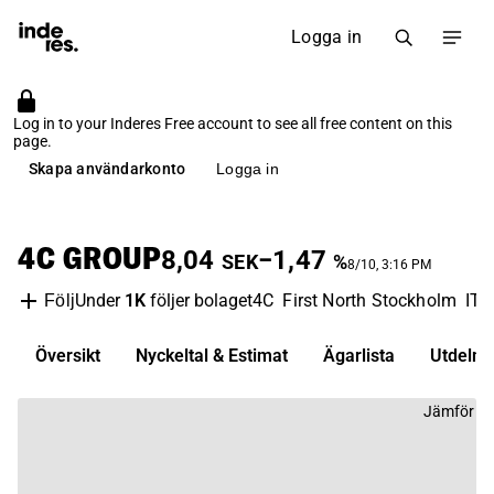
Logga in
Log in to your Inderes Free account to see all free content on this
page.
Skapa användarkonto
Logga in
4C GROUP
8,04
−1,47
SEK
%
8/10, 3:16 PM
Under
1K
följer bolaget
4C
First North Stockholm
IT-
Följ
Översikt
Nyckeltal & Estimat
Ägarlista
Utdelni
Jämför