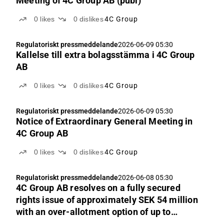
Meeting of 4C Group AB (publ)
0
likes
0
dislikes
4C Group
Regulatoriskt pressmeddelande
2026-06-09 05:30
Kallelse till extra bolagsstämma i 4C Group
AB
0
likes
0
dislikes
4C Group
Regulatoriskt pressmeddelande
2026-06-09 05:30
Notice of Extraordinary General Meeting in
4C Group AB
0
likes
0
dislikes
4C Group
Regulatoriskt pressmeddelande
2026-06-08 05:30
4C Group AB resolves on a fully secured
rights issue of approximately SEK 54 million
with an over-allotment option of up to
approximately SEK 20 million, subject to