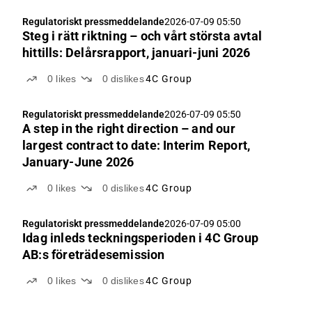
Regulatoriskt pressmeddelande
2026-07-09 05:50
Steg i rätt riktning – och vårt största avtal
hittills: Delårsrapport, januari-juni 2026
0
likes
0
dislikes
4C Group
Regulatoriskt pressmeddelande
2026-07-09 05:50
A step in the right direction – and our
largest contract to date: Interim Report,
January-June 2026
0
likes
0
dislikes
4C Group
Regulatoriskt pressmeddelande
2026-07-09 05:00
Idag inleds teckningsperioden i 4C Group
AB:s företrädesemission
0
likes
0
dislikes
4C Group