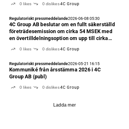
0
likes
0
dislikes
4C Group
approval by an Extraordinary General
Meeting
Regulatoriskt pressmeddelande
2026-06-08 05:30
4C Group AB beslutar om en fullt säkerställd
företrädesemission om cirka 54 MSEK med
en övertilldelningsoption om upp till cirka
20 MSEK villkorat av godkännande från
0
likes
0
dislikes
4C Group
extra bolagsstämma
Regulatoriskt pressmeddelande
2026-05-21 16:15
Kommuniké från årsstämma 2026 i 4C
Group AB (publ)
0
likes
0
dislikes
4C Group
Ladda mer