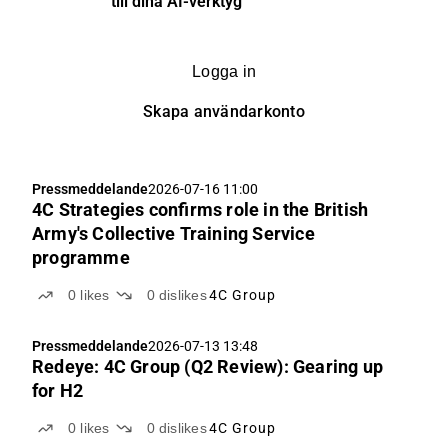
till dina AI-verktyg
Logga in
Skapa användarkonto
Pressmeddelande
2026-07-16 11:00
4C Strategies confirms role in the British
Army's Collective Training Service
programme
0
likes
0
dislikes
4C Group
Pressmeddelande
2026-07-13 13:48
Redeye: 4C Group (Q2 Review): Gearing up
for H2
0
likes
0
dislikes
4C Group