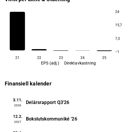
24
15,7
7,3
−1
21
22
23
24
25
EPS (adj.)
Direktavkastning
Finansiell kalender
3.11.
Delårsrapport
Q3'26
2026
12.2.
Bokslutskommuniké
'26
2027