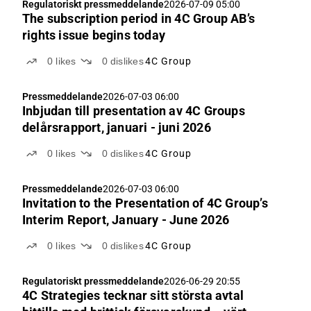
Regulatoriskt pressmeddelande
2026-07-09 05:00
The subscription period in 4C Group AB’s
rights issue begins today
0
likes
0
dislikes
4C Group
Pressmeddelande
2026-07-03 06:00
Inbjudan till presentation av 4C Groups
delårsrapport, januari - juni 2026
0
likes
0
dislikes
4C Group
Pressmeddelande
2026-07-03 06:00
Invitation to the Presentation of 4C Group’s
Interim Report, January - June 2026
0
likes
0
dislikes
4C Group
Regulatoriskt pressmeddelande
2026-06-29 20:55
4C Strategies tecknar sitt största avtal