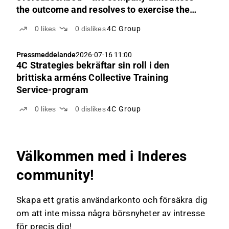
the outcome and resolves to exercise the
over-allotment option
0
likes
0
dislikes
4C Group
Pressmeddelande
2026-07-16 11:00
4C Strategies bekräftar sin roll i den
brittiska arméns Collective Training
Service-program
0
likes
0
dislikes
4C Group
Välkommen med i Inderes
community!
Skapa ett gratis användarkonto och försäkra dig
om att inte missa några börsnyheter av intresse
för precis dig!