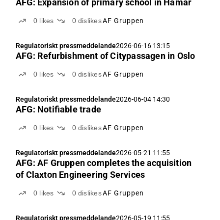
AFG: Expansion of primary school in Hamar
0
likes
0
dislikes
AF Gruppen
Regulatoriskt pressmeddelande
2026-06-16 13:15
AFG: Refurbishment of Citypassagen in Oslo
0
likes
0
dislikes
AF Gruppen
Regulatoriskt pressmeddelande
2026-06-04 14:30
AFG: Notifiable trade
0
likes
0
dislikes
AF Gruppen
Regulatoriskt pressmeddelande
2026-05-21 11:55
AFG: AF Gruppen completes the acquisition
of Claxton Engineering Services
0
likes
0
dislikes
AF Gruppen
Regulatoriskt pressmeddelande
2026-05-19 11:55