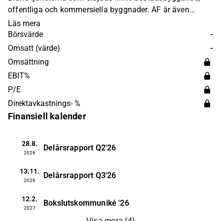
offentliga och kommersiella byggnader. AF är även
verksamt inom infrastrukturtjänster, inklusive vägar,
Läs mera
tunnlar, flygplatser, vattenkraft och landanläggningar för
Börsvärde
-
olja och gas. AF Gruppen grundades 1985 och har sitt
Omsatt (värde)
-
huvudkontor i Oslo, Norge.
Omsättning
EBIT%
P/E
Direktavkastnings- %
Finansiell kalender
28.8.
Delårsrapport
Q2'26
2026
13.11.
Delårsrapport
Q3'26
2026
12.2.
Bokslutskommuniké
'26
2027
Visa mera
(
4
)