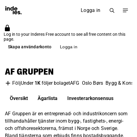
Logga in
Log in to your Inderes Free account to see all free content on this
page.
Skapa användarkonto
Logga in
AF GRUPPEN
Under
1K
följer bolaget
AFG
Oslo Børs
Bygg & Konstr
Följ
Översikt
Ägarlista
Investerarkonsensus
AF Gruppen är en entreprenad- och industrikoncern som
tillhandahåller tjänster inom bygg-, fastighets-, energi-
och offshoresektorerna, främst i Norge och Sverige.
Bland tjänsterna som erbjuds finns bostadsbyggande,