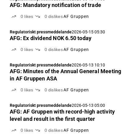
AFG: Mandatory notification of trade
0
likes
0
dislikes
AF Gruppen
Regulatoriskt pressmeddelande
2026-05-15 05:30
AFG: Ex dividend NOK 6.50 today
0
likes
0
dislikes
AF Gruppen
Regulatoriskt pressmeddelande
2026-05-13 10:10
AFG: Minutes of the Annual General Meeting
in AF Gruppen ASA
0
likes
0
dislikes
AF Gruppen
Regulatoriskt pressmeddelande
2026-05-13 05:00
AFG: AF Gruppen with record-high activity
level and result in the first quarter
0
likes
0
dislikes
AF Gruppen