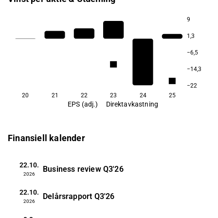
9
1,3
2,3
−6,5
2,1
−14,3
1,9
−22
20
21
22
23
24
25
EPS (adj.)
Direktavkastning
Finansiell kalender
22.10.
Business review
Q3'26
2026
22.10.
Delårsrapport
Q3'26
2026