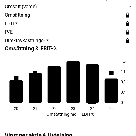
specialistområde. Huvudkontoret ligger i Halmstad.
Omsatt (värde)
-
Omsättning
EBIT%
P/E
Direktavkastnings- %
Omsättning & EBIT-%
1,5
6,2
1,1
4,2
4,0
3,9
1,8
0,8
0,4
−10,0
0
20
21
22
23
24
25
Omsättning md
EBIT-%
Vinst per aktie & Utdelning