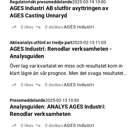
Regulatoriskt pressmeddelande
2025-03-19 10:00
AGES Industri AB slutför avyttringen av
AGES Casting Unnaryd
0
likes
0
dislikes
AGES Industri
Aktieanalys utförd av tredje part
2025-02-13 11:03
AGES Industri: Renodlar verksamheten -
Analysguiden
Över lag var kvartalet en miss och resultatet kom in
klart lägre än vår prognos. Men det svaga resultatet
överskuggas av avyttringen av AGES Casting
0
likes
0
dislikes
AGES Industri
Unnaryd. En renodling är positivt och stärker
lönsamhetsprofilen. Våra prognoser justeras upp och
Pressmeddelande
2025-02-13 10:30
vi ...
Analysguiden: ANALYS AGES Industri:
Renodlar verksamheten
0
likes
0
dislikes
AGES Industri