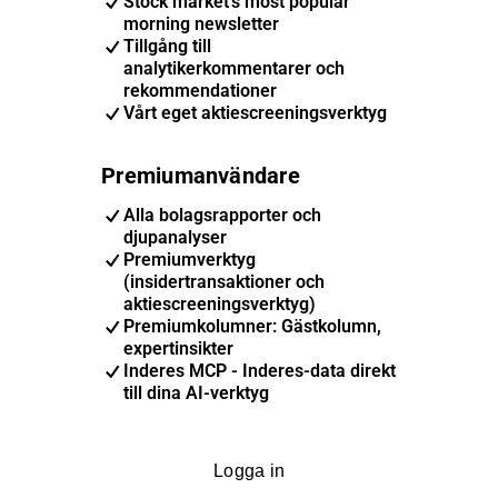
Stock market's most popular
morning newsletter
Tillgång till
analytikerkommentarer och
rekommendationer
Vårt eget aktiescreeningsverktyg
Premiumanvändare
Alla bolagsrapporter och
djupanalyser
Premiumverktyg
(insidertransaktioner och
aktiescreeningsverktyg)
Premiumkolumner: Gästkolumn,
expertinsikter
Inderes MCP - Inderes-data direkt
till dina AI-verktyg
Logga in