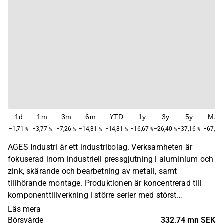
1d
1m
3m
6m
YTD
1y
3y
5y
Max
−1,71
−3,77
−7,26
−14,81
−14,81
−16,67
−26,40
−37,16
−67,14
%
%
%
%
%
%
%
%
AGES Industri är ett industribolag. Verksamheten är
fokuserad inom industriell pressgjutning i aluminium och
zink, skärande och bearbetning av metall, samt
tillhörande montage. Produktionen är koncentrerad till
komponenttillverkning i större serier med störst
koncentrerad marknad inom fordonsindustrin. Koncernen
Läs mera
styrs utifrån ett flertal dotterbolag med vardera
Börsvärde
332,74 mn SEK