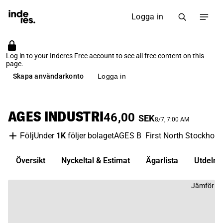
Logga in
Log in to your Inderes Free account to see all free content on this
page.
Skapa användarkonto
Logga in
AGES INDUSTRI
46,00
SEK
8/7, 7:00 AM
Under
1K
följer bolaget
AGES B
First North Stockhol
Följ
Översikt
Nyckeltal & Estimat
Ägarlista
Utdelni
Jämför