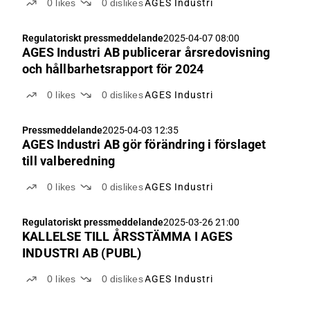
0
likes
0
dislikes
AGES Industri
Regulatoriskt pressmeddelande
2025-04-07 08:00
AGES Industri AB publicerar årsredovisning
och hållbarhetsrapport för 2024
0
likes
0
dislikes
AGES Industri
Pressmeddelande
2025-04-03 12:35
AGES Industri AB gör förändring i förslaget
till valberedning
0
likes
0
dislikes
AGES Industri
Regulatoriskt pressmeddelande
2025-03-26 21:00
KALLELSE TILL ÅRSSTÄMMA I AGES
INDUSTRI AB (PUBL)
0
likes
0
dislikes
AGES Industri