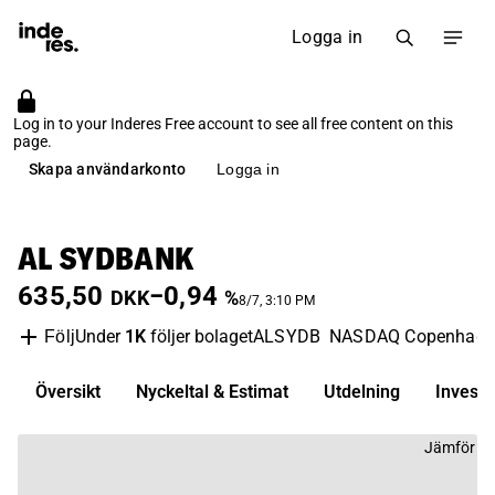
Logga in
Log in to your Inderes Free account to see all free content on this
page.
Skapa användarkonto
Logga in
AL SYDBANK
635,50
−0,94
DKK
%
8/7, 3:10 PM
Under
1K
följer bolaget
ALSYDB
NASDAQ Copenhage
Följ
Översikt
Nyckeltal & Estimat
Utdelning
Invest
Jämför