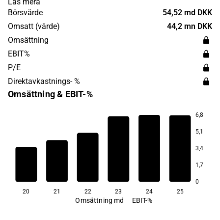
Läs mera
under 1970 vid en sammanslagning av ett flertal danska
Börsvärde
54,52 md DKK
banker. Huvudkontoret ligger i Aabenraa, Danmark.
Omsatt (värde)
44,2 mn DKK
Omsättning
EBIT%
P/E
Direktavkastnings- %
Omsättning & EBIT-%
6,8
64,2
5,1
53,6
48,3
41,5
3,4
36,6
28,7
1,7
0
20
21
22
23
24
25
Omsättning md
EBIT-%