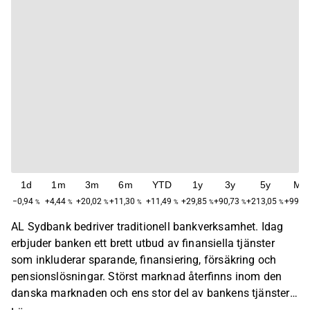
1d
1m
3m
6m
YTD
1y
3y
5y
Ma
−0,94
+4,44
+20,02
+11,30
+11,49
+29,85
+90,73
+213,05
+990,
%
%
%
%
%
%
%
%
AL Sydbank bedriver traditionell bankverksamhet. Idag
erbjuder banken ett brett utbud av finansiella tjänster
som inkluderar sparande, finansiering, försäkring och
pensionslösningar. Störst marknad återfinns inom den
danska marknaden och ens stor del av bankens tjänster
nås idag digitalt. AL Sydbank grundades ursprungligen