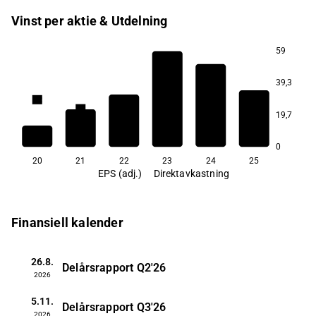
Vinst per aktie & Utdelning
59
10,4
39,3
7,2
7,1
5,8
5,7
19,7
4,4
0
20
21
22
23
24
25
EPS (adj.)
Direktavkastning
Finansiell kalender
26.8.
Delårsrapport
Q2'26
2026
5.11.
Delårsrapport
Q3'26
2026