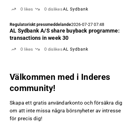
0
likes
0
dislikes
AL Sydbank
Regulatoriskt pressmeddelande
2026-07-27 07:48
AL Sydbank A/S share buyback programme:
transactions in week 30
0
likes
0
dislikes
AL Sydbank
Välkommen med i Inderes
community!
Skapa ett gratis användarkonto och försäkra dig
om att inte missa några börsnyheter av intresse
för precis dig!