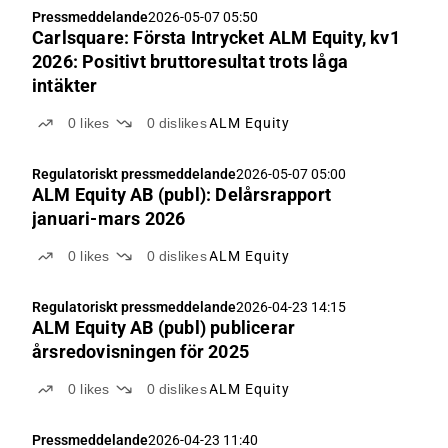
Pressmeddelande
2026-05-07 05:50
Carlsquare: Första Intrycket ALM Equity, kv1
2026: Positivt bruttoresultat trots låga
intäkter
0
likes
0
dislikes
ALM Equity
Regulatoriskt pressmeddelande
2026-05-07 05:00
ALM Equity AB (publ): Delårsrapport
januari-mars 2026
0
likes
0
dislikes
ALM Equity
Regulatoriskt pressmeddelande
2026-04-23 14:15
ALM Equity AB (publ) publicerar
årsredovisningen för 2025
0
likes
0
dislikes
ALM Equity
Pressmeddelande
2026-04-23 11:40