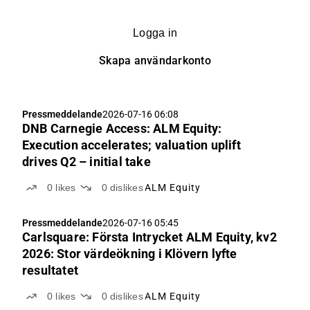
Logga in
Skapa användarkonto
Pressmeddelande
2026-07-16 06:08
DNB Carnegie Access: ALM Equity:
Execution accelerates; valuation uplift
drives Q2 – initial take
0
likes
0
dislikes
ALM Equity
Pressmeddelande
2026-07-16 05:45
Carlsquare: Första Intrycket ALM Equity, kv2
2026: Stor värdeökning i Klövern lyfte
resultatet
0
likes
0
dislikes
ALM Equity