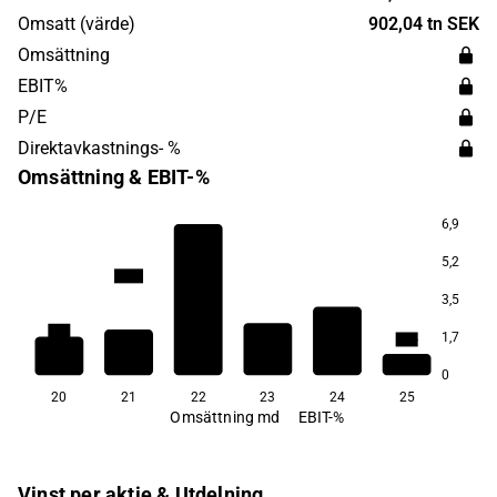
huvudkontor ligger i Stockholm.
Omsatt (värde)
902,04 tn SEK
Omsättning
EBIT%
P/E
Direktavkastnings- %
Omsättning & EBIT-%
6,9
5,2
158,2
3,5
13,1
1,7
−9,4
−10,3
−18,2
−69,4
0
20
21
22
23
24
25
Omsättning md
EBIT-%
Vinst per aktie & Utdelning