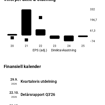
332
1,4
196,7
61,3
1,1
1,0
−74
20
21
22
23
24
25
EPS (adj.)
Direktavkastning
Finansiell kalender
29.9.
Kvartalsvis utdelning
2026
22.10.
Delårsrapport
Q3'26
2026