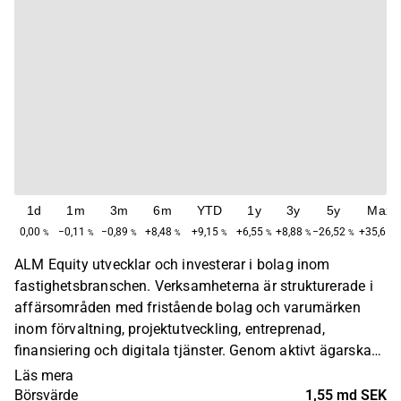
1d
1m
3m
6m
YTD
1y
3y
5y
Max
0,00
−0,11
−0,89
+8,48
+9,15
+6,55
+8,88
−26,52
+35,61
%
%
%
%
%
%
%
%
%
ALM Equity utvecklar och investerar i bolag inom
fastighetsbranschen. Verksamheterna är strukturerade i
affärsområden med fristående bolag och varumärken
inom förvaltning, projektutveckling, entreprenad,
finansiering och digitala tjänster. Genom aktivt ägarskap
driver ALM Equity initiativ som bedöms skapa avkastning
Läs mera
på eget kapital för varje enskild verksamhet. Bolagets
Börsvärde
1,55 md SEK