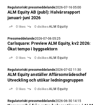
Regulatoriskt pressmeddelande
2026-07-16 05:00
ALM Equity AB (publ): Halvårsrapport
januari-juni 2026
0
likes
0
dislikes
ALM Equity
Pressmeddelande
2026-07-06 05:25
Carlsquare: Preview ALM Equity, kv2 2026:
Ökat tempo i byggsektorn
0
likes
0
dislikes
ALM Equity
Regulatoriskt pressmeddelande
2026-07-02 11:30
ALM Equity anställer Affärsområdeschef
Utveckling och utökar ledningsgruppen
0
likes
0
dislikes
ALM Equity
Regulatoriskt pressmeddelande
2026-06-30 14:15