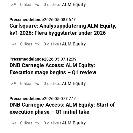
0
likes
0
dislikes
ALM Equity
Pressmeddelande
2026-05-08 06:10
Carlsquare: Analysuppdatering ALM Equity,
kv1 2026: Flera byggstarter under 2026
0
likes
0
dislikes
ALM Equity
Pressmeddelande
2026-05-07 12:39
DNB Carnegie Access: ALM Equity:
Execution stage begins – Q1 review
0
likes
0
dislikes
ALM Equity
Pressmeddelande
2026-05-07 07:16
DNB Carnegie Access: ALM Equity: Start of
execution phase – Q1 initial take
0
likes
0
dislikes
ALM Equity