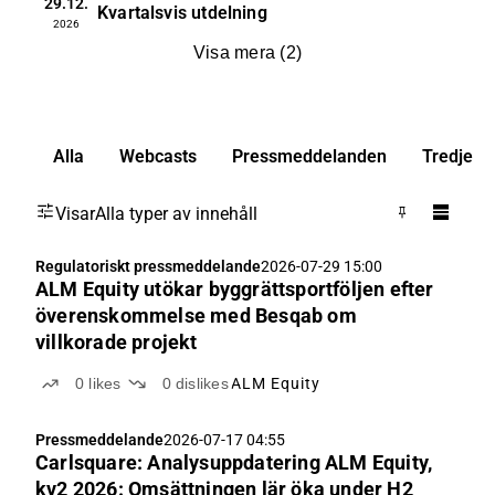
29.12.
Kvartalsvis utdelning
2026
Visa mera
(
2
)
Alla
Webcasts
Pressmeddelanden
Tredje pa
Visar
Alla typer av innehåll
Regulatoriskt pressmeddelande
2026-07-29 15:00
ALM Equity utökar byggrättsportföljen efter
överenskommelse med Besqab om
villkorade projekt
0
likes
0
dislikes
ALM Equity
Pressmeddelande
2026-07-17 04:55
Carlsquare: Analysuppdatering ALM Equity,
kv2 2026: Omsättningen lär öka under H2