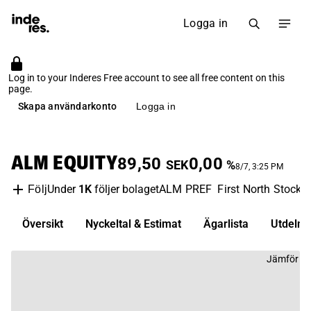
Logga in
Log in to your Inderes Free account to see all free content on this
page.
Skapa användarkonto
Logga in
ALM EQUITY
89,50
0,00
SEK
%
8/7, 3:25 PM
Under
1K
följer bolaget
ALM PREF
First North Stock
Följ
Översikt
Nyckeltal & Estimat
Ägarlista
Utdelni
Jämför