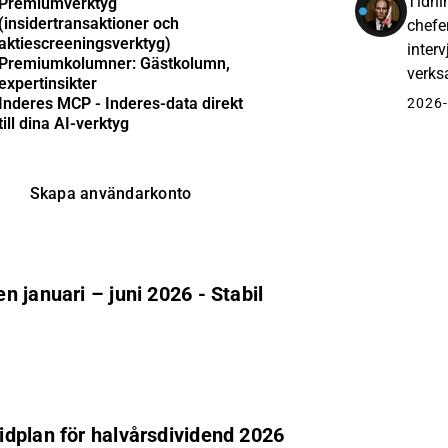
Tidni
Premiumverktyg
(insidertransaktioner och
chefe
aktiescreeningsverktyg)
inter
Premiumkolumner: Gästkolumn,
verks
expertinsikter
för de
Inderes MCP - Inderes-data direkt
2026-
till dina AI-verktyg
Skapa användarkonto
 januari – juni 2026 - Stabil
idplan för halvårsdividend 2026