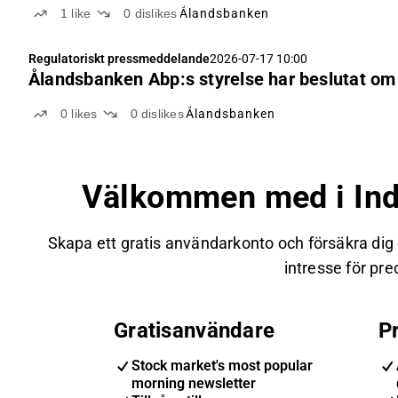
1
like
0
dislikes
Ålandsbanken
Regulatoriskt pressmeddelande
2026-07-17 10:00
Ålandsbanken Abp:s styrelse har beslutat om
0
likes
0
dislikes
Ålandsbanken
Välkommen med i Ind
Skapa ett gratis användarkonto och försäkra dig
intresse för prec
Gratisanvändare
P
Stock market's most popular
morning newsletter