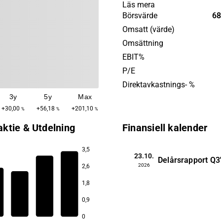
med privatkunder som främ
Läs mera
kundbas. En stor del av tjä
Börsvärde
68
via bankens digitala tjänste
Omsatt (värde)
Ålandsbanken startade urs
Omsättning
sin verksamhet under 1919 o
EBIT%
huvudkontor i Mariehamn.
P/E
Direktavkastnings- %
3y
5y
Max
+30,00
+56,18
+201,10
%
%
%
aktie & Utdelning
Finansiell kalender
3,5
23.10.
Delårsrapport
Q3
2026
2,6
1,8
8,6
8,3
0,9
5,7
0