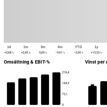
1d
1m
3m
6m
YTD
1y
+0,68
+0,45
0,00
−9,61
−2,00
+13,33
%
%
%
%
%
%
Omsättning & EBIT-%
Vinst per 
216,4
144,3
9,6
30,5
30,0
28,0
72,1
26,4
6,4
25,0
0