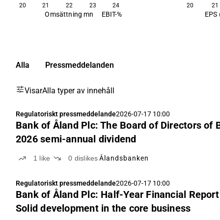
20
21
22
23
24
20
21
Omsättning mn
EBIT-%
EPS 
Alla
Pressmeddelanden
Visar
Alla typer av innehåll
Regulatoriskt pressmeddelande
2026-07-17 10:00
Bank of Åland Plc: The Board of Directors of 
2026 semi-annual dividend
1
like
0
dislikes
Ålandsbanken
Regulatoriskt pressmeddelande
2026-07-17 10:00
Bank of Åland Plc: Half-Year Financial Report
Solid development in the core business