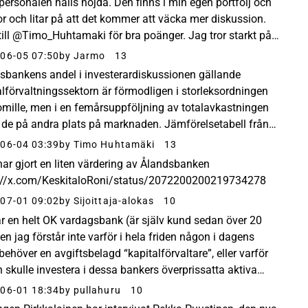
personalen hålls nöjda. Den finns i min egen portfölj och
ror och litar på att det kommer att väcka mer diskussion.
till @Timo_Huhtamaki för bra poänger. Jag tror starkt på
:s bankirer eller kapitalförvaltare...
06-05 07:50
by Jarmo
13
sbankens andel i investerardiskussionen gällande
alförvaltningssektorn är förmodligen i storleksordningen
omille, men i en femårsuppföljning av totalavkastningen
r de på andra plats på marknaden. Jämförelsetabell från
s Kauppalehti.
06-04 03:39
by Timo Huhtamäki
13
har gjort en liten värdering av Ålandsbanken
://x.com/KeskitaloRoni/status/2072200200219734278
07-01 09:02
by Sijoittaja-alokas
10
r en helt OK vardagsbank (är själv kund sedan över 20
en jag förstår inte varför i hela friden någon i dagens
behöver en avgiftsbelagd “kapitalförvaltare”, eller varför
 skulle investera i dessa bankers överprissatta aktiva
r. För vanliga löntagare som ...
06-01 18:34
by pullahuru
10