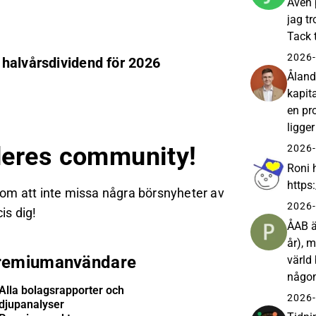
Även 
jag t
Tack 
att ÅB
2026-
 halvårsdividend för 2026
Åland
kapit
en pr
ligge
dagen
eres community!
2026-
Roni 
https
 om att inte missa några börsnyheter av
2026-
is dig!
ÅAB ä
år), m
remiumanvändare
värld 
någon
Alla bolagsrapporter och
fonde
2026-
djupanalyser