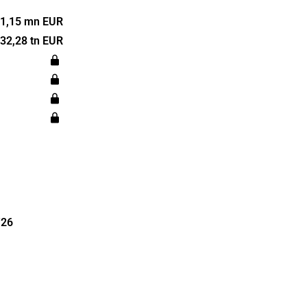
sta
nsterna nås
1,15 mn EUR
r.
32,28 tn EUR
prungligen
ch har sitt
'26