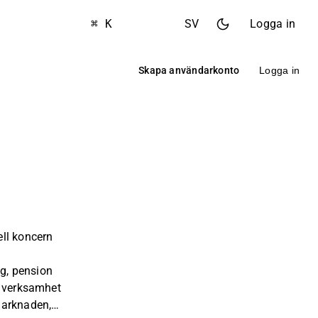
⌘ K
SV
Logga in
Skapa användarkonto
Logga in
ell koncern
ng, pension
t verksamhet
marknaden,