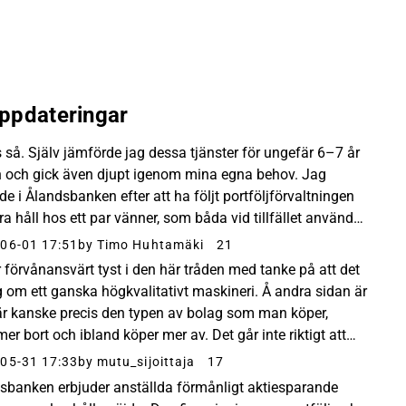
ppdateringar
s så. Själv jämförde jag dessa tjänster för ungefär 6–7 år
 och gick även djupt igenom mina egna behov. Jag
de i Ålandsbanken efter att ha följt portföljförvaltningen
ra håll hos ett par vänner, som båda vid tillfället använde
 diskretionär förvaltning med...
06-01 17:51
by Timo Huhtamäki
21
r förvånansvärt tyst i den här tråden med tanke på att det
ig om ett ganska högkvalitativt maskineri. Å andra sidan är
är kanske precis den typen av bolag som man köper,
er bort och ibland köper mer av. Det går inte riktigt att
 samma typ av hype-case som...
05-31 17:33
by mutu_sijoittaja
17
sbanken erbjuder anställda förmånligt aktiesparande