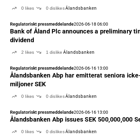
0
likes
0
dislikes
Ålandsbanken
Regulatoriskt pressmeddelande
2026-06-18 06:00
Bank of Åland Plc announces a preliminary ti
dividend
2
likes
1
dislike
Ålandsbanken
Regulatoriskt pressmeddelande
2026-06-16 13:00
Ålandsbanken Abp har emitterat seniora icke
miljoner SEK
0
likes
0
dislikes
Ålandsbanken
Regulatoriskt pressmeddelande
2026-06-16 13:00
Ålandsbanken Abp issues SEK 500,000,000 Se
0
likes
0
dislikes
Ålandsbanken