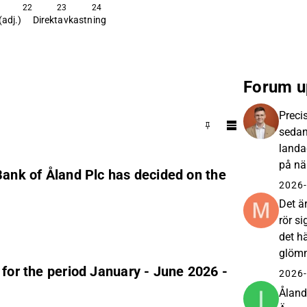
22
23
24
(adj.)
Direktavkastning
Forum u
Preci
sedan
landa
på nä
Bank of Åland Plc has decided on the
sig av
2026-
Det ä
rör s
det h
glömm
 for the period January - June 2026 -
skapa
2026-
Åland