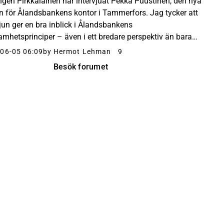
ngen Pirkkalainen har intervjuat Pekka Puustinen, den nya
n för Ålandsbankens kontor i Tammerfors. Jag tycker att
vjun ger en bra inblick i Ålandsbankens
amhetsprinciper – även i ett bredare perspektiv än bara
t specifika kontoret. Pirkkalainen – 5 Jun 26...
06-05 06:09
by Hermot Lehman
9
Besök forumet