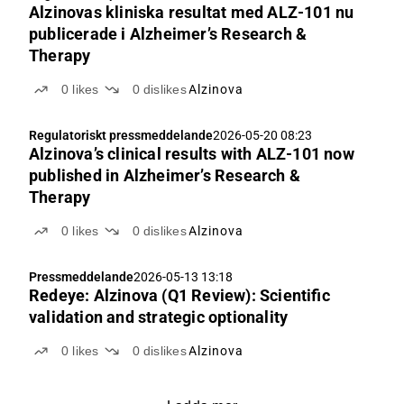
Alzinovas kliniska resultat med ALZ-101 nu
publicerade i Alzheimer’s Research &
Therapy
0
likes
0
dislikes
Alzinova
Regulatoriskt pressmeddelande
2026-05-20 08:23
Alzinova’s clinical results with ALZ-101 now
published in Alzheimer’s Research &
Therapy
0
likes
0
dislikes
Alzinova
Pressmeddelande
2026-05-13 13:18
Redeye: Alzinova (Q1 Review): Scientific
validation and strategic optionality
0
likes
0
dislikes
Alzinova