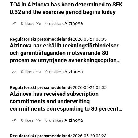
TO4 in Alzinova has been determined to SEK
0.32 and the exercise period begins today
0
likes
0
dislikes
Alzinova
Regulatoriskt pressmeddelande
2026-05-21 08:35
Alzinova har erhållit teckningsförbindelser
och garantiåtaganden motsvarande 80
procent av utnyttjande av teckningsoptioner
av serie TO4
0
likes
0
dislikes
Alzinova
Regulatoriskt pressmeddelande
2026-05-21 08:35
Alzinova has received subscription
commitments and underwriting
commitments corresponding to 80 percent
of the exercise of warrants of series TO4
0
likes
0
dislikes
Alzinova
Regulatoriskt pressmeddelande
2026-05-20 08:23