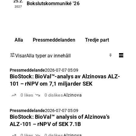
25.2.
Bokslutskommuniké
'26
2027
Alla
Pressmeddelanden
Tredje part
Visar
Alla typer av innehåll
Pressmeddelande
2026-07-07 05:09
BioStock: BioVal™-analys av Alzinovas ALZ-
101 – rNPV om 7,1 miljarder SEK
0
likes
0
dislikes
Alzinova
Pressmeddelande
2026-07-07 05:09
BioStock: BioVal™ analysis of Alzinova's
ALZ-101 – rNPV of SEK 7.1B
0
likes
0
dislikes
Alzinova