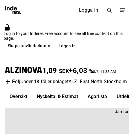
Logga in
Log in to your Inderes Free account to see all free content on this
page.
Skapa användarkonto
Logga in
ALZINOVA
1,09
+6,03
SEK
%
8/6, 11:33 AM
Under
1K
följer bolaget
ALZ
First North Stockholm
Bi
Följ
Översikt
Nyckeltal & Estimat
Ägarlista
Utdelni
Jämför