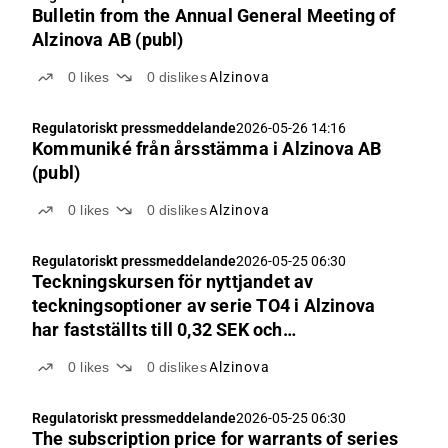
Bulletin from the Annual General Meeting of
Alzinova AB (publ)
0
likes
0
dislikes
Alzinova
Regulatoriskt pressmeddelande
2026-05-26 14:16
Kommuniké från årsstämma i Alzinova AB
(publ)
0
likes
0
dislikes
Alzinova
Regulatoriskt pressmeddelande
2026-05-25 06:30
Teckningskursen för nyttjandet av
teckningsoptioner av serie TO4 i Alzinova
har fastställts till 0,32 SEK och
nyttjandeperioden inleds idag
0
likes
0
dislikes
Alzinova
Regulatoriskt pressmeddelande
2026-05-25 06:30
The subscription price for warrants of series