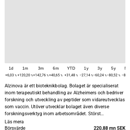
1d
1m
3m
6m
YTD
1y
3y
5y
Ma
+6,03
+120,20
+142,76
+40,65
+31,48
−27,14
−60,24
−80,52
−84,
%
%
%
%
%
%
%
%
Alzinova är ett bioteknikbolag. Bolaget är specialiserat
inom terapeutiskt behandling av Alzheimers och bedriver
forskning och utveckling av peptider som vidareutvecklas
som vaccin. Utöver utvecklar bolaget även diverse
forskningsverktyg inom arbetsområdet. Störst
verksamhet återfinns inom den nordiska marknaden.
Läs mera
Bolaget grundades år 2011 och har sitt huvudkontor i
Börsvärde
220,88 mn SEK