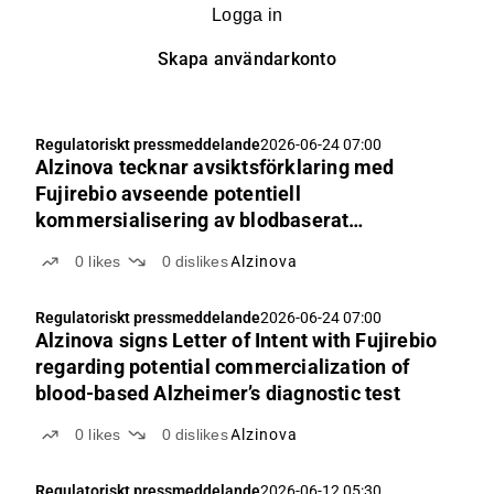
Logga in
Skapa användarkonto
Regulatoriskt pressmeddelande
2026-06-24 07:00
Alzinova tecknar avsiktsförklaring med
Fujirebio avseende potentiell
kommersialisering av blodbaserat
diagnostiskt test för Alzheimers sjukdom
0
likes
0
dislikes
Alzinova
Regulatoriskt pressmeddelande
2026-06-24 07:00
Alzinova signs Letter of Intent with Fujirebio
regarding potential commercialization of
blood-based Alzheimer’s diagnostic test
0
likes
0
dislikes
Alzinova
Regulatoriskt pressmeddelande
2026-06-12 05:30