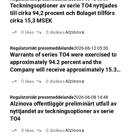
Teckningsoptioner av serie TO4 nyttjades
till cirka 94,2 procent och Bolaget tillförs
cirka 15,3 MSEK
0
likes
0
dislikes
Alzinova
Regulatoriskt pressmeddelande
2026-06-12 05:30
Warrants of series TO4 were exercised to
approximately 94.2 percent and the
Company will receive approximately 15.3
million
0
likes
0
dislikes
Alzinova
Regulatoriskt pressmeddelande
2026-06-08 14:48
Alzinova offentliggör preliminärt utfall av
nyttjandet av teckningsoptioner av serie
TO4
0
likes
0
dislikes
Alzinova