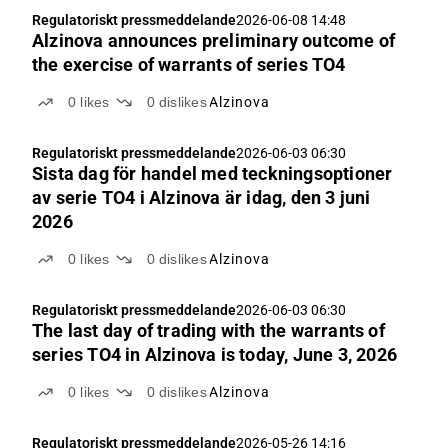
Regulatoriskt pressmeddelande
2026-06-08 14:48
Alzinova announces preliminary outcome of
the exercise of warrants of series TO4
0
likes
0
dislikes
Alzinova
Regulatoriskt pressmeddelande
2026-06-03 06:30
Sista dag för handel med teckningsoptioner
av serie TO4 i Alzinova är idag, den 3 juni
2026
0
likes
0
dislikes
Alzinova
Regulatoriskt pressmeddelande
2026-06-03 06:30
The last day of trading with the warrants of
series TO4 in Alzinova is today, June 3, 2026
0
likes
0
dislikes
Alzinova
Regulatoriskt pressmeddelande
2026-05-26 14:16