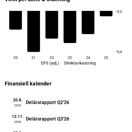
−0,3
−0,4
20
21
22
23
24
25
EPS (adj.)
Direktavkastning
Finansiell kalender
20.8.
Delårsrapport
Q2'26
2026
12.11.
Delårsrapport
Q3'26
2026