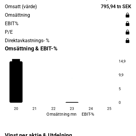
Mölndal.
Omsatt (värde)
795,94 tn SEK
Omsättning
EBIT%
P/E
Direktavkastnings- %
Omsättning & EBIT-%
−43,6
14,9
9,9
5
0
20
21
22
23
24
25
Omsättning mn
EBIT-%
Vinst per aktie & Utdelning