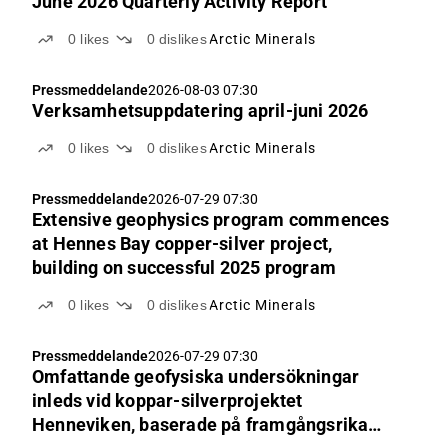
June 2026 Quarterly Activity Report
0
likes
0
dislikes
Arctic Minerals
Pressmeddelande
2026-08-03 07:30
Verksamhetsuppdatering april-juni 2026
0
likes
0
dislikes
Arctic Minerals
Pressmeddelande
2026-07-29 07:30
Extensive geophysics program commences
at Hennes Bay copper-silver project,
building on successful 2025 program
0
likes
0
dislikes
Arctic Minerals
Pressmeddelande
2026-07-29 07:30
Omfattande geofysiska undersökningar
inleds vid koppar-silverprojektet
Henneviken, baserade på framgångsrika