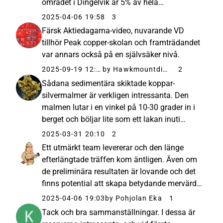
området i Dingelvik är 5% av hela
malmskiktets område. Jag säger inte att
2025-04-06 19:58
3
koncentrationen/tjockleken skulle vara
Färsk Aktiedagarna-video, nuvarande VD
tillräcklig i hela området. Men...
tillhör Peak copper-skolan och framträdandet
var annars också på en självsäker nivå.
2025-09-19 12:05
by Hawkmountdiver
2
Sådana sedimentära skiktade koppar-
silvermalmer är verkligen intressanta. Den
malmen lutar i en vinkel på 10-30 grader in i
berget och böljar lite som ett lakan inuti
berget. Delar av lakanets kanter har blottats
2025-03-31 20:10
2
och där har denna Dingelvik MRE gjorts på ett
Ett utmärkt team levererar och den länge
ställe. Här syns ”lakanet...
efterlängtade träffen kom äntligen. Även om
de preliminära resultaten är lovande och det
finns potential att skapa betydande mervärde
med ytterligare borrningar, är detta
2025-04-06 19:03
by Pohjolan Eka
1
traditionellt den punkt där det kan vara en bra
Tack och bra sammanställningar. I dessa är
tid att lätta på Arctic...