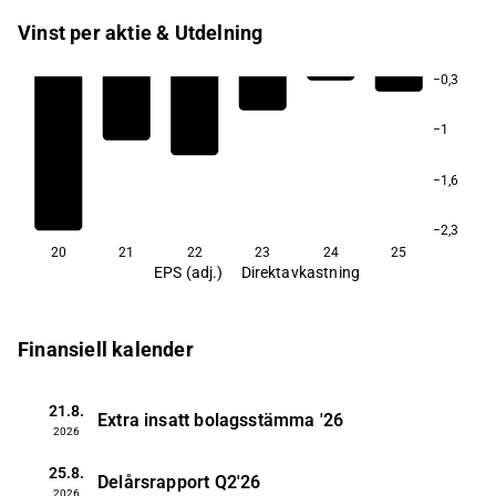
Vinst per aktie & Utdelning
−0,3
−1
−1,6
−2,3
20
21
22
23
24
25
EPS (adj.)
Direktavkastning
Finansiell kalender
21.8.
Extra insatt bolagsstämma
'26
2026
25.8.
Delårsrapport
Q2'26
2026