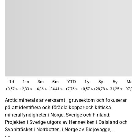
1d
1m
3m
6m
YTD
1y
3y
5y
Max
+0,57
+2,33
−4,86
−34,41
+7,76
+0,57
+28,78
−31,25
−97,01
%
%
%
%
%
%
%
%
Arctic minerals är verksamt i gruvsektorn och fokuserar
på att identifiera och förädla koppar-och kritiska
mineralfyndigheter i Norge, Sverige och Finland.
Projekten i Sverige utgörs av Henneviken i Dalsland och
Svaniträsket i Norrbotten, i Norge av Bidjovagge,
Finnmark och i Finland hittas projekten i Kuusi, Finska