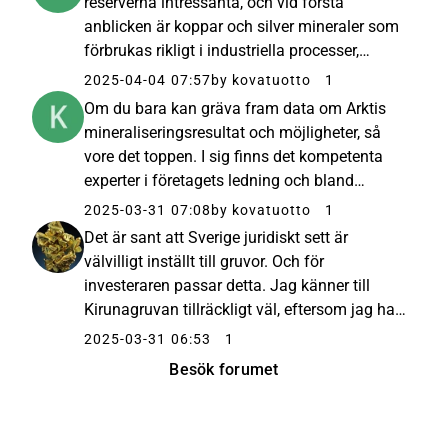
reserverna intressanta, och vid första
anblicken är koppar och silver mineraler som
förbrukas rikligt i industriella processer,
såsom batterier och elrelaterade produkter.
2025-04-04 07:57
by kovatuotto
1
Det verkar finnas sådana kopparrör även i
Om du bara kan gräva fram data om Arktis
VVS-konstruktioner . Infrastruktu...
mineraliseringsresultat och möjligheter, så
vore det toppen. I sig finns det kompetenta
experter i företagets ledning och bland
ägarna, och inga marknadsförare. Såvitt jag
2025-03-31 07:08
by kovatuotto
1
förstår är de nuvarande resultaten bara en
Det är sant att Sverige juridiskt sett är
liten del av hela området...
välvilligt inställt till gruvor. Och för
investeraren passar detta. Jag känner till
Kirunagruvan tillräckligt väl, eftersom jag har
varit inne i gruvan, sett
2025-03-31 06:53
1
sänkningsförskjutningarna och den nya
Besök forumet
flyttade staden. Malmen är bara så massiv ...