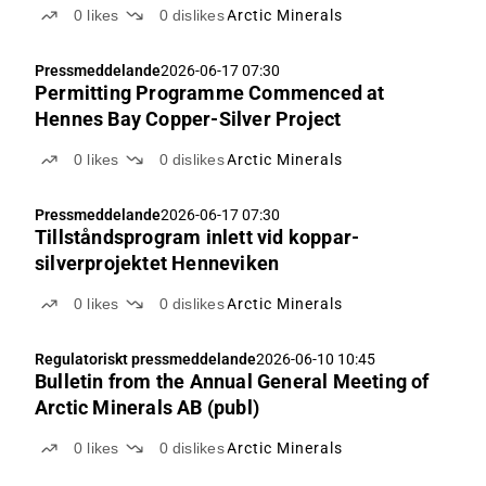
undersökningar under 2025
0
likes
0
dislikes
Arctic Minerals
Pressmeddelande
2026-06-17 07:30
Permitting Programme Commenced at
Hennes Bay Copper-Silver Project
0
likes
0
dislikes
Arctic Minerals
Pressmeddelande
2026-06-17 07:30
Tillståndsprogram inlett vid koppar-
silverprojektet Henneviken
0
likes
0
dislikes
Arctic Minerals
Regulatoriskt pressmeddelande
2026-06-10 10:45
Bulletin from the Annual General Meeting of
Arctic Minerals AB (publ)
0
likes
0
dislikes
Arctic Minerals