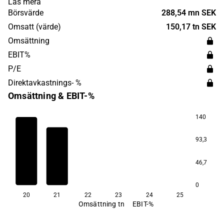
Läs mera
Lappland och i Tavast, mellersta Finland. Bolaget har sitt
Börsvärde
288,54 mn SEK
huvudkontor i Stockholm.
Omsatt (värde)
150,17 tn SEK
Omsättning
EBIT%
P/E
Direktavkastnings- %
Omsättning & EBIT-%
140
93,3
46,7
0
20
21
22
23
24
25
Omsättning tn
EBIT-%