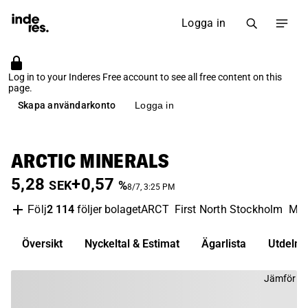
Logga in
Log in to your Inderes Free account to see all free content on this
page.
Skapa användarkonto
Logga in
ARCTIC MINERALS
5,28
+0,57
SEK
%
8/7, 3:25 PM
2 114
följer bolaget
ARCT
First North Stockholm
Meta
Följ
Översikt
Nyckeltal & Estimat
Ägarlista
Utdelni
Jämför