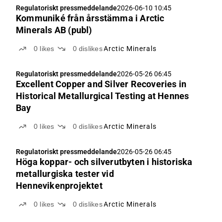
Regulatoriskt pressmeddelande
2026-06-10 10:45
Kommuniké från årsstämma i Arctic
Minerals AB (publ)
0
likes
0
dislikes
Arctic Minerals
Regulatoriskt pressmeddelande
2026-05-26 06:45
Excellent Copper and Silver Recoveries in
Historical Metallurgical Testing at Hennes
Bay
0
likes
0
dislikes
Arctic Minerals
Regulatoriskt pressmeddelande
2026-05-26 06:45
Höga koppar- och silverutbyten i historiska
metallurgiska tester vid
Hennevikenprojektet
0
likes
0
dislikes
Arctic Minerals